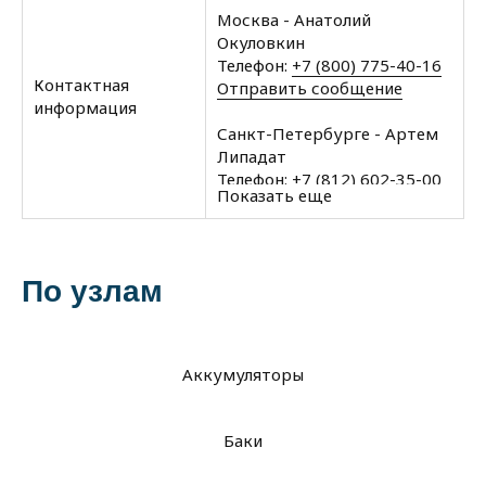
Москва - Анатолий
Окуловкин
Телефон:
+7 (800) 775-40-16
Контактная
Отправить сообщение
информация
Санкт-Петербурге - Артем
Липадат
Телефон:
+7 (812) 602-35-00
Показать еще
Отправить сообщение
Архангельск - Халин Алексей
Телефон:
+7 (8182) 60-43-11
По узлам
Отправить сообщение
Вологда - Халин Алексей
Телефон:
+7 (8172) 34-76-11
Аккумуляторы
Отправить сообщение
Мурманск - Халин Алексей
Баки
Телефон:
+7 (8152) 21-50-57
Отправить сообщение