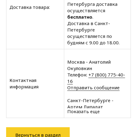
Петербурга доставка
Доставка товара:
осуществляется
бесплатно
.
Доставка в Санкт-
Петербурге
осуществляется по
будням с 9.00 до 18.00.
Москва - Анатолий
Окуловкин
Телефон:
+7 (800) 775-40-
Контактная
16
информация
Отправить сообщение
Санкт-Петербурге -
Артем Липадат
Показать еще
Телефон:
+7 (812) 602-35-
00
Отправить сообщение
Вернуться в раздел