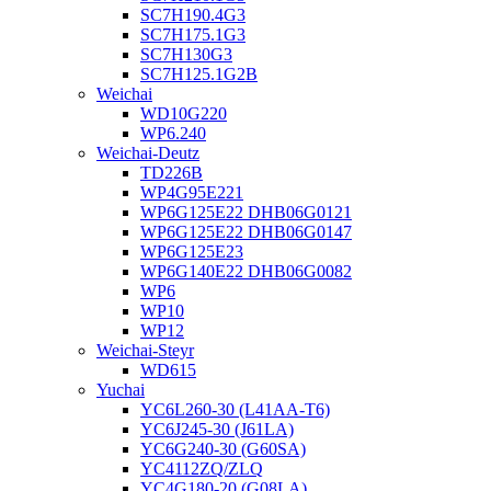
SC7H190.4G3
SC7H175.1G3
SC7H130G3
SC7H125.1G2B
Weichai
WD10G220
WP6.240
Weichai-Deutz
TD226B
WP4G95E221
WP6G125E22 DHB06G0121
WP6G125E22 DHB06G0147
WP6G125E23
WP6G140E22 DHB06G0082
WP6
WP10
WP12
Weichai-Steyr
WD615
Yuchai
YC6L260-30 (L41AA-T6)
YC6J245-30 (J61LA)
YC6G240-30 (G60SA)
YC4112ZQ/ZLQ
YC4G180-20 (G08LA)