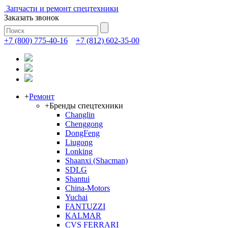
Запчасти и ремонт спецтехники
Заказать звонок
+7 (800) 775-40-16
+7 (812) 602-35-00
+
Ремонт
+
Бренды спецтехники
Changlin
Chenggong
DongFeng
Liugong
Lonking
Shaanxi (Shacman)
SDLG
Shantui
China-Motors
Yuchai
FANTUZZI
KALMAR
CVS FERRARI