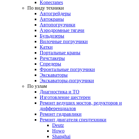
Konecranes
По виду техники
Автогрейдеры
Автокраны
Автопогрузчики
Аэродромные тягачи
Бульдозеры
Вилочные погрузчики
Катки
Портальные краны
Ричстакеры
Спредеры
Фронтальные погрузчики
Экскаваторы
Экскаваторы-погрузчики
По узлам
Диагностика и ТО
Изготовление шестерен
Ремонт ведущих мостов, редукторов и
дифференциалов
Ремонт гидравлики
Ремонт двигателя спецтехники
Deutz
Howo
Shanghai