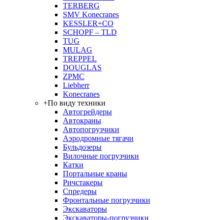
TERBERG
SMV Konecranes
KESSLER+CO
SCHOPF – TLD
TUG
MULAG
TREPPEL
DOUGLAS
ZPMC
Liebherr
Konecranes
+
По виду техники
Автогрейдеры
Автокраны
Автопогрузчики
Аэродромные тягачи
Бульдозеры
Вилочные погрузчики
Катки
Портальные краны
Ричстакеры
Спредеры
Фронтальные погрузчики
Экскаваторы
Экскаваторы-погрузчики