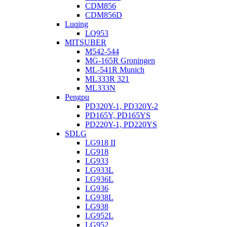
CDM856
CDM856D
Luqing
LQ953
MITSUBER
M542-544
MG-165R Groningen
ML-541R Munich
ML333R 321
ML333N
Pengpu
PD320Y-1, PD320Y-2
PD165Y, PD165YS
PD220Y-1, PD220YS
SDLG
LG918 II
LG918
LG933
LG933L
LG936L
LG936
LG938L
LG938
LG952L
LG952