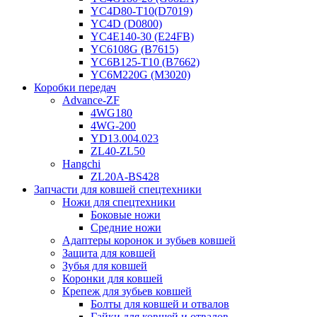
YC4D80-T10(D7019)
YC4D (D0800)
YC4E140-30 (E24FB)
YC6108G (B7615)
YC6B125-T10 (B7662)
YC6M220G (M3020)
Коробки передач
Advance-ZF
4WG180
4WG-200
YD13.004.023
ZL40-ZL50
Hangchi
ZL20A-BS428
Запчасти для ковшей спецтехники
Ножи для спецтехники
Боковые ножи
Средние ножи
Адаптеры коронок и зубьев ковшей
Защита для ковшей
Зубья для ковшей
Коронки для ковшей
Крепеж для зубьев ковшей
Болты для ковшей и отвалов
Гайки для ковшей и отвалов