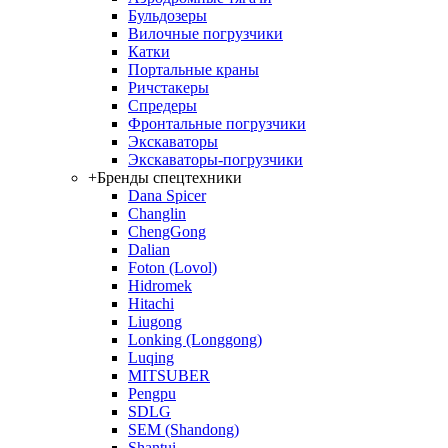
Бульдозеры
Вилочные погрузчики
Катки
Портальные краны
Ричстакеры
Спредеры
Фронтальные погрузчики
Экскаваторы
Экскаваторы-погрузчики
+
Бренды спецтехники
Dana Spicer
Changlin
ChengGong
Dalian
Foton (Lovol)
Hidromek
Hitachi
Liugong
Lonking (Longgong)
Luqing
MITSUBER
Pengpu
SDLG
SEM (Shandong)
Shantui