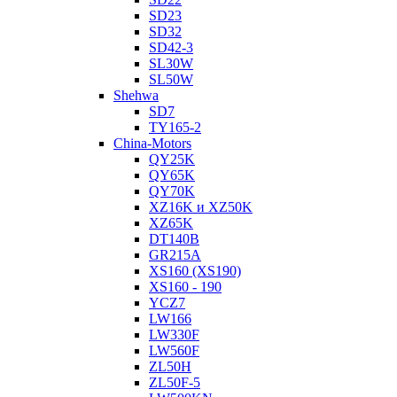
SD23
SD32
SD42-3
SL30W
SL50W
Shehwa
SD7
TY165-2
China-Motors
QY25K
QY65K
QY70K
XZ16K и XZ50K
XZ65K
DT140B
GR215A
XS160 (XS190)
XS160 - 190
YCZ7
LW166
LW330F
LW560F
ZL50H
ZL50F-5