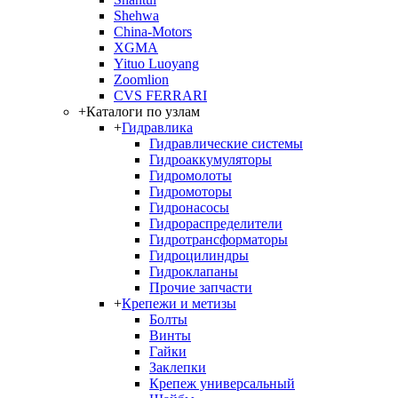
Shehwa
China-Motors
XGMA
Yituo Luoyang
Zoomlion
CVS FERRARI
+
Каталоги по узлам
+
Гидравлика
Гидравлические системы
Гидроаккумуляторы
Гидромолоты
Гидромоторы
Гидронасосы
Гидрораспределители
Гидротрансформаторы
Гидроцилиндры
Гидроклапаны
Прочие запчасти
+
Крепежи и метизы
Болты
Винты
Гайки
Заклепки
Крепеж универсальный