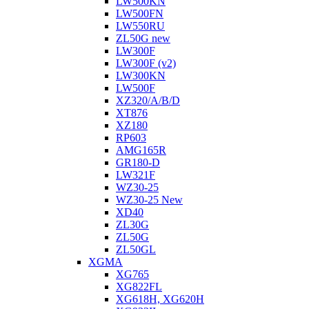
LW500KN
LW500FN
LW550RU
ZL50G new
LW300F
LW300F (v2)
LW300KN
LW500F
XZ320/A/B/D
XT876
XZ180
RP603
АMG165R
GR180-D
LW321F
WZ30-25
WZ30-25 New
XD40
ZL30G
ZL50G
ZL50GL
XGMA
XG765
XG822FL
XG618H, XG620H