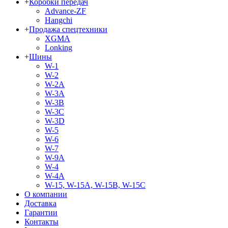
+
Коробки передач
Advance-ZF
Hangchi
+
Продажа спецтехники
XGMA
Lonking
+
Шины
W-1
W-2
W-2A
W-3A
W-3B
W-3C
W-3D
W-5
W-6
W-7
W-9A
W-4
W-4A
W-15, W-15A, W-15B, W-15C
О компании
Доставка
Гарантии
Контакты