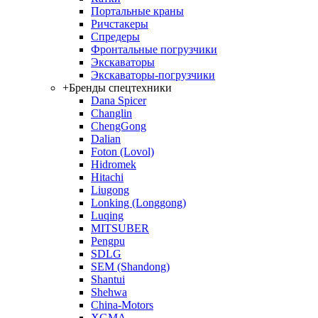
Портальные краны
Ричстакеры
Спредеры
Фронтальные погрузчики
Экскаваторы
Экскаваторы-погрузчики
+
Бренды спецтехники
Dana Spicer
Changlin
ChengGong
Dalian
Foton (Lovol)
Hidromek
Hitachi
Liugong
Lonking (Longgong)
Luqing
MITSUBER
Pengpu
SDLG
SEM (Shandong)
Shantui
Shehwa
China-Motors
XGMA