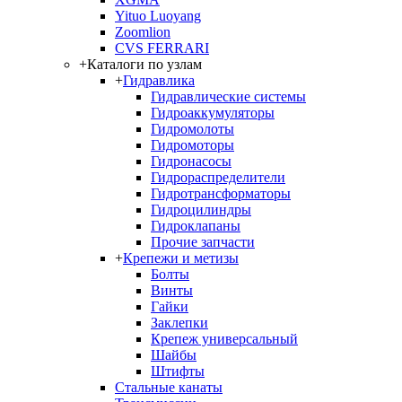
Yituo Luoyang
Zoomlion
CVS FERRARI
+
Каталоги по узлам
+
Гидравлика
Гидравлические системы
Гидроаккумуляторы
Гидромолоты
Гидромоторы
Гидронасосы
Гидрораспределители
Гидротрансформаторы
Гидроцилиндры
Гидроклапаны
Прочие запчасти
+
Крепежи и метизы
Болты
Винты
Гайки
Заклепки
Крепеж универсальный
Шайбы
Штифты
Стальные канаты