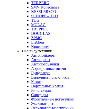
TERBERG
SMV Konecranes
KESSLER+CO
SCHOPF – TLD
TUG
MULAG
TREPPEL
DOUGLAS
ZPMC
Liebherr
Konecranes
+
По виду техники
Автогрейдеры
Автокраны
Автопогрузчики
Аэродромные тягачи
Бульдозеры
Вилочные погрузчики
Катки
Портальные краны
Ричстакеры
Спредеры
Фронтальные погрузчики
Экскаваторы
Экскаваторы-погрузчики