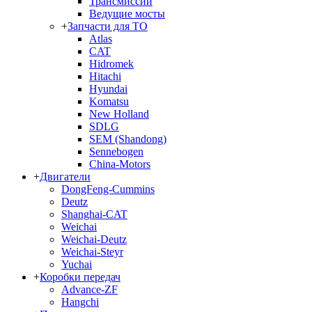
Трансмиссии
Ведущие мосты
+
Запчасти для ТО
Atlas
CAT
Hidromek
Hitachi
Hyundai
Komatsu
New Holland
SDLG
SEM (Shandong)
Sennebogen
China-Motors
+
Двигатели
DongFeng-Cummins
Deutz
Shanghai-CAT
Weichai
Weichai-Deutz
Weichai-Steyr
Yuchai
+
Коробки передач
Advance-ZF
Hangchi