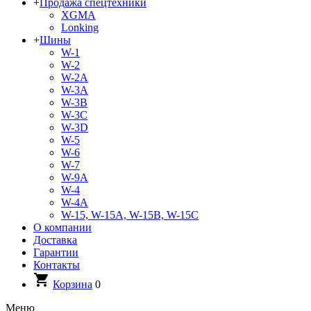
+
Продажа спецтехники
XGMA
Lonking
+
Шины
W-1
W-2
W-2A
W-3A
W-3B
W-3C
W-3D
W-5
W-6
W-7
W-9A
W-4
W-4A
W-15, W-15A, W-15B, W-15C
О компании
Доставка
Гарантии
Контакты
Корзина
0
Меню