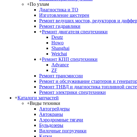
+
По узлам
Диагностика и ТО
Изготовление шестерен
Ремонт ведущих мостов, редукторов и диффе
Ремонт гидравлики
+
Ремонт двигателя спецтехники
Deutz
Howo
Shanghai
Weichai
+
Ремонт КПП спецтехники
Advance
ZF
Ремонт трансмиссии
Ремонт и обслуживание стартеров и генерато
Ремонт ТНВД и диагностика топливной сист
Ремонт электрики спецтехники
+
Каталоги запчастей
+
Виды техники
Автогрейдеры
Автокраны
Аэродромные тягачи
Бульдозеры
Вилочные погрузчики
Катки