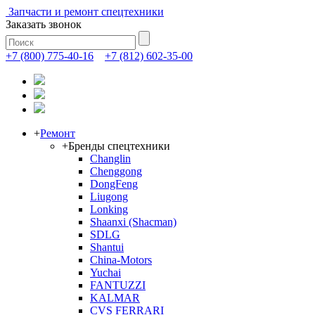
Запчасти и ремонт спецтехники
Заказать звонок
+7 (800) 775-40-16
+7 (812) 602-35-00
+
Ремонт
+
Бренды спецтехники
Changlin
Chenggong
DongFeng
Liugong
Lonking
Shaanxi (Shacman)
SDLG
Shantui
China-Motors
Yuchai
FANTUZZI
KALMAR
CVS FERRARI