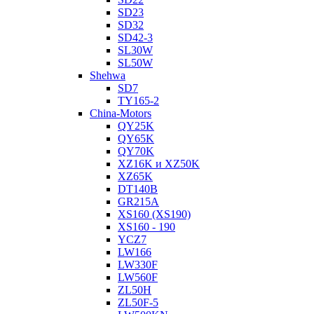
SD23
SD32
SD42-3
SL30W
SL50W
Shehwa
SD7
TY165-2
China-Motors
QY25K
QY65K
QY70K
XZ16K и XZ50K
XZ65K
DT140B
GR215A
XS160 (XS190)
XS160 - 190
YCZ7
LW166
LW330F
LW560F
ZL50H
ZL50F-5