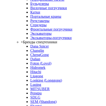
Бульдозеры
Вилочные погрузчики
Катки
Портальные краны
Ричстакеры
Спредеры
Фронтальные погрузчики
Экскаваторы
Экскаваторы-погрузчики
+
Бренды спецтехники
Dana Spicer
Changlin
ChengGong
Dalian
Foton (Lovol)
Hidromek
Hitachi
Liugong
Lonking (Longgong)
Luqing
MITSUBER
Pengpu
SDLG
SEM (Shandong)
Shantui