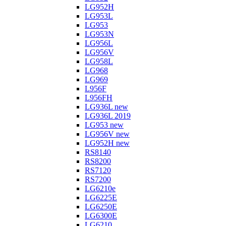
LG952H
LG953L
LG953
LG953N
LG956L
LG956V
LG958L
LG968
LG969
L956F
L956FH
LG936L new
LG936L 2019
LG953 new
LG956V new
LG952H new
RS8140
RS8200
RS7120
RS7200
LG6210e
LG6225E
LG6250E
LG6300E
LG6210