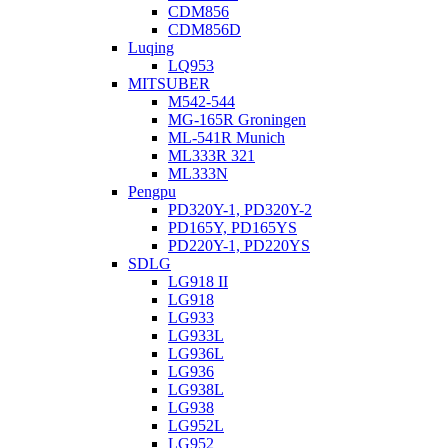
CDM856
CDM856D
Luqing
LQ953
MITSUBER
M542-544
MG-165R Groningen
ML-541R Munich
ML333R 321
ML333N
Pengpu
PD320Y-1, PD320Y-2
PD165Y, PD165YS
PD220Y-1, PD220YS
SDLG
LG918 II
LG918
LG933
LG933L
LG936L
LG936
LG938L
LG938
LG952L
LG952