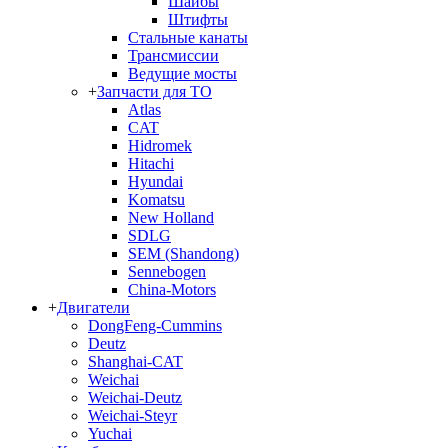
Шайбы
Штифты
Стальные канаты
Трансмиссии
Ведущие мосты
+
Запчасти для ТО
Atlas
CAT
Hidromek
Hitachi
Hyundai
Komatsu
New Holland
SDLG
SEM (Shandong)
Sennebogen
China-Motors
+
Двигатели
DongFeng-Cummins
Deutz
Shanghai-CAT
Weichai
Weichai-Deutz
Weichai-Steyr
Yuchai