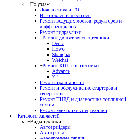
+
По узлам
Диагностика и ТО
Изготовление шестерен
Ремонт ведущих мостов, редукторов и
дифференциалов
Ремонт гидравлики
+
Ремонт двигателя спецтехники
Deutz
Howo
Shanghai
Weichai
+
Ремонт КПП спецтехники
Advance
ZF
Ремонт трансмиссии
Ремонт и обслуживание стартеров и
генераторов
Ремонт ТНВД и диагностика топливной
системы
Ремонт электрики спецтехники
+
Каталоги запчастей
+
Виды техники
Автогрейдеры
Автокраны
Аэродромные тягачи