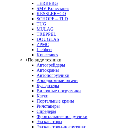
TERBERG
SMV Konecranes
KESSLER+CO
SCHOPF – TLD
TUG
MULAG
TREPPEL
DOUGLAS
ZPMC
Liebherr
Konecranes
+
По виду техники
Автогрейдеры
Автокраны
Автопогрузчики
Аэродромные тягачи
Бульдозеры
Вилочные погрузчики
Катки
Портальные краны
Ричстакеры
Спредеры
Фронтальные погрузчики
Экскаваторы
Экскаваторы-погрузчики