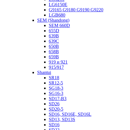
LG6150E
G9165 G9180 G9190 G9220
LGB680
SEM (Shandong)
SEM 660D
655D
639B
639С
650B
658B
659B
919 и 921
915/917
Shantui
SR18
SR12-5
SG18-3
SG16-3
SD17-B3
SD26
SD20-5
SD16, SD16E, SD16L
SD13, SD13S
SD16
SD22