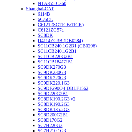
NTA855-C360
Shanghai-CAT
6114B
6C/6CL
C6121 (SC11CB/11CK)
C6121ZG57a
SC8DK
D4114ZG3B (DB0584)
SC11CB240.1G2B1 (CB0296)
SC11CB240.1G2B1
SC11CB220G2B1
SC11CB184G2B1
SC9DK270G3
SC9DK230G3
SC9DK220G3
SC9DK220.1G3
SC9DF290Q4-DBLF1562
SC9D220G2B1
SC8DK190.2G3 v2
SC8DK190.2G3
SC8DK185.2G3
SC8D200G2B1
SC8D170G2
SC7H220G3
SC7H210.1G3