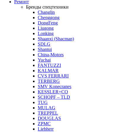
Ремонт
Бренды спецтехники
Changlin
Chenggong
DongFeng
Liugong
Lonking
Shaanxi (Shacman)
SDLG
Shantui
China-Motors
Yuchai
FANTUZZI
KALMAR
CVS FERRARI
TERBERG
SMV Konecranes
KESSLER+CO
SCHOPF – TLD
TUG
MULAG
TREPPEL
DOUGLAS
ZPMC
Liebherr