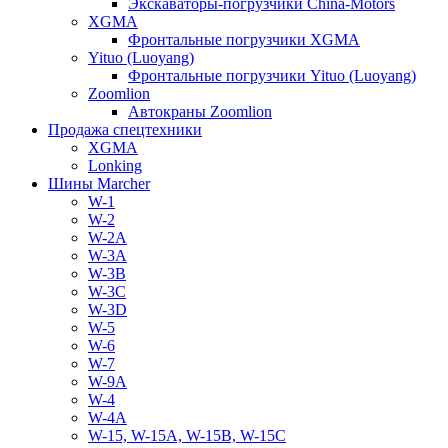
Экскаваторы-погрузчики China-Motors
XGMA
Фронтальные погрузчики XGMA
Yituo (Luoyang)
Фронтальные погрузчики Yituo (Luoyang)
Zoomlion
Автокраны Zoomlion
Продажа спецтехники
XGMA
Lonking
Шины Marcher
W-1
W-2
W-2A
W-3A
W-3B
W-3C
W-3D
W-5
W-6
W-7
W-9A
W-4
W-4A
W-15, W-15A, W-15B, W-15C