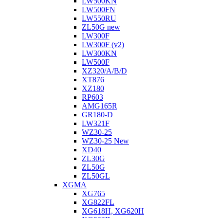
LW500KN
LW500FN
LW550RU
ZL50G new
LW300F
LW300F (v2)
LW300KN
LW500F
XZ320/A/B/D
XT876
XZ180
RP603
АMG165R
GR180-D
LW321F
WZ30-25
WZ30-25 New
XD40
ZL30G
ZL50G
ZL50GL
XGMA
XG765
XG822FL
XG618H, XG620H