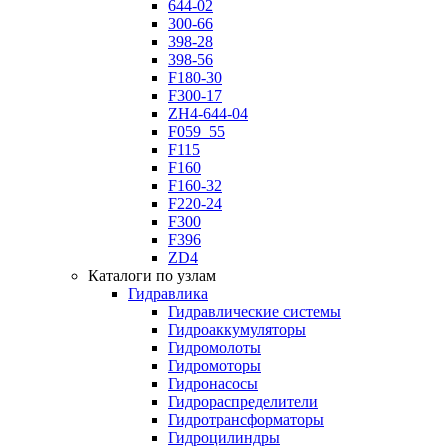
644-02
300-66
398-28
398-56
F180-30
F300-17
ZH4-644-04
F059_55
F115
F160
F160-32
F220-24
F300
F396
ZD4
Каталоги по узлам
Гидравлика
Гидравлические системы
Гидроаккумуляторы
Гидромолоты
Гидромоторы
Гидронасосы
Гидрораспределители
Гидротрансформаторы
Гидроцилиндры