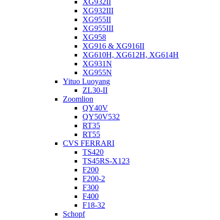
XG932II
XG932III
XG955II
XG955III
XG958
XG916 & XG916II
XG610H, XG612H, XG614H
XG931N
XG955N
Yituo Luoyang
ZL30-II
Zoomlion
QY40V
QY50V532
RT35
RT55
CVS FERRARI
TS420
TS45RS-X123
F200
F200-2
F300
F400
F18-32
Schopf