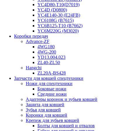
YC4D80-T10(D7019)
YC4D (D0800)
YC4E140-30 (E24FB)
YC6108G (B7615)
YC6B125-T10 (B7662)
YC6M220G (M3020)
Коробки передач
Advance-ZF
4WG180
4WG-200
YD13.004.023
ZL40-ZL50
Hangchi
ZL20A-BS428
Запчасти для ковшей спецтехники
Ножи для спецтехники
Боковые ножи
Средние ножи
Адаптеры коронок и зубьев ковшей
Защита для ковшей
Зубья для ковшей
Коронки для ковшей
Крепеж для зубьев ковшей
Болты для ковшей и отвалов
Гайки для ковшей и отвалов