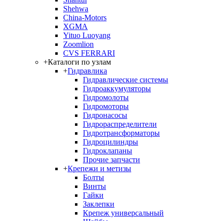
Shehwa
China-Motors
XGMA
Yituo Luoyang
Zoomlion
CVS FERRARI
+
Каталоги по узлам
+
Гидравлика
Гидравлические системы
Гидроаккумуляторы
Гидромолоты
Гидромоторы
Гидронасосы
Гидрораспределители
Гидротрансформаторы
Гидроцилиндры
Гидроклапаны
Прочие запчасти
+
Крепежи и метизы
Болты
Винты
Гайки
Заклепки
Крепеж универсальный