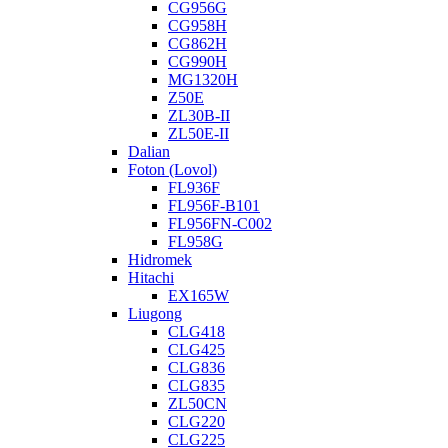
CG956G
CG958H
CG862H
CG990H
MG1320H
Z50E
ZL30B-II
ZL50E-II
Dalian
Foton (Lovol)
FL936F
FL956F-B101
FL956FN-C002
FL958G
Hidromek
Hitachi
EX165W
Liugong
CLG418
CLG425
CLG836
CLG835
ZL50CN
CLG220
CLG225