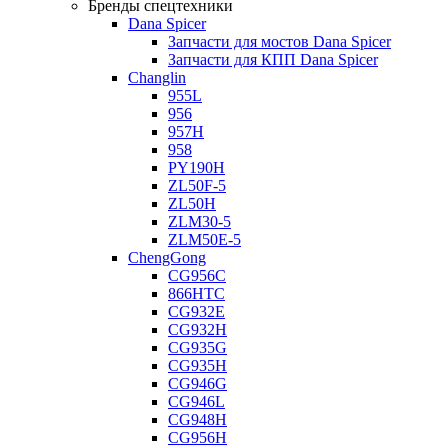
Бренды спецтехники
Dana Spicer
Запчасти для мостов Dana Spicer
Запчасти для КПП Dana Spicer
Changlin
955L
956
957H
958
PY190H
ZL50F-5
ZL50H
ZLM30-5
ZLM50E-5
ChengGong
CG956C
866HTC
CG932E
CG932H
CG935G
CG935H
CG946G
CG946L
CG948H
CG956H