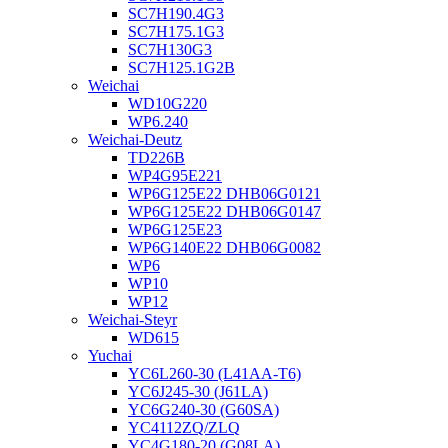
SC7H190.4G3
SC7H175.1G3
SC7H130G3
SC7H125.1G2B
Weichai
WD10G220
WP6.240
Weichai-Deutz
TD226B
WP4G95E221
WP6G125E22 DHB06G0121
WP6G125E22 DHB06G0147
WP6G125E23
WP6G140E22 DHB06G0082
WP6
WP10
WP12
Weichai-Steyr
WD615
Yuchai
YC6L260-30 (L41AA-T6)
YC6J245-30 (J61LA)
YC6G240-30 (G60SA)
YC4112ZQ/ZLQ
YC4G180-20 (G08LA)