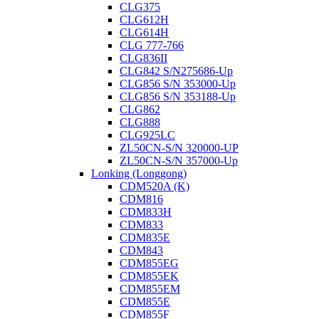
CLG375
CLG612H
CLG614H
CLG 777-766
CLG836II
CLG842 S/N275686-Up
CLG856 S/N 353000-Up
CLG856 S/N 353188-Up
CLG862
CLG888
CLG925LC
ZL50CN-S/N 320000-UP
ZL50CN-S/N 357000-Up
Lonking (Longgong)
CDM520A (K)
CDM816
CDM833H
CDM833
CDM835E
CDM843
CDM855EG
CDM855EK
CDM855EM
CDM855E
CDM855F