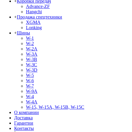
+
Коробки передач
Advance-ZF
Hangchi
+
Продажа спецтехники
XGMA
Lonking
+
Шины
W-1
W-2
W-2A
W-3A
W-3B
W-3C
W-3D
W-5
W-6
W-7
W-9A
W-4
W-4A
W-15, W-15A, W-15B, W-15C
О компании
Доставка
Гарантии
Контакты