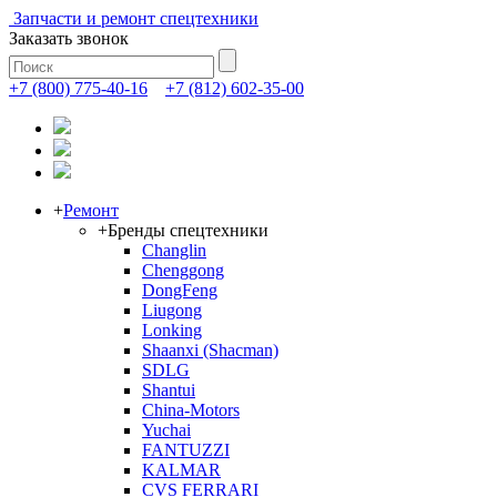
Запчасти и ремонт спецтехники
Заказать звонок
+7 (800) 775-40-16
+7 (812) 602-35-00
+
Ремонт
+
Бренды спецтехники
Changlin
Chenggong
DongFeng
Liugong
Lonking
Shaanxi (Shacman)
SDLG
Shantui
China-Motors
Yuchai
FANTUZZI
KALMAR
CVS FERRARI