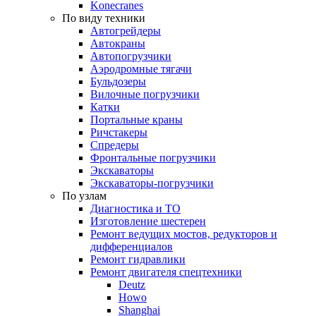
Konecranes
По виду техники
Автогрейдеры
Автокраны
Автопогрузчики
Аэродромные тягачи
Бульдозеры
Вилочные погрузчики
Катки
Портальные краны
Ричстакеры
Спредеры
Фронтальные погрузчики
Экскаваторы
Экскаваторы-погрузчики
По узлам
Диагностика и ТО
Изготовление шестерен
Ремонт ведущих мостов, редукторов и
дифференциалов
Ремонт гидравлики
Ремонт двигателя спецтехники
Deutz
Howo
Shanghai