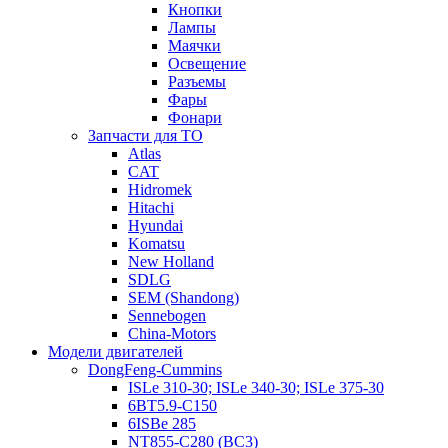
Кнопки
Лампы
Маячки
Освещение
Разъемы
Фары
Фонари
Запчасти для ТО
Atlas
CAT
Hidromek
Hitachi
Hyundai
Komatsu
New Holland
SDLG
SEM (Shandong)
Sennebogen
China-Motors
Модели двигателей
DongFeng-Cummins
ISLe 310-30; ISLe 340-30; ISLe 375-30
6BT5.9-C150
6ISBe 285
NT855-C280 (BC3)