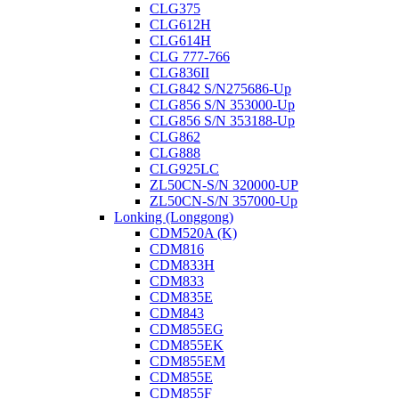
CLG375
CLG612H
CLG614H
CLG 777-766
CLG836II
CLG842 S/N275686-Up
CLG856 S/N 353000-Up
CLG856 S/N 353188-Up
CLG862
CLG888
CLG925LC
ZL50CN-S/N 320000-UP
ZL50CN-S/N 357000-Up
Lonking (Longgong)
CDM520A (K)
CDM816
CDM833H
CDM833
CDM835E
CDM843
CDM855EG
CDM855EK
CDM855EM
CDM855E
CDM855F