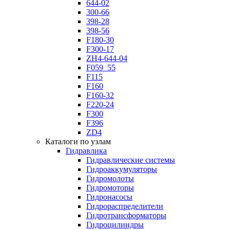
644-02
300-66
398-28
398-56
F180-30
F300-17
ZH4-644-04
F059_55
F115
F160
F160-32
F220-24
F300
F396
ZD4
Каталоги по узлам
Гидравлика
Гидравлические системы
Гидроаккумуляторы
Гидромолоты
Гидромоторы
Гидронасосы
Гидрораспределители
Гидротрансформаторы
Гидроцилиндры