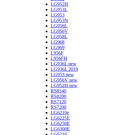
LG952H
LG953L
LG953
LG953N
LG956L
LG956V
LG958L
LG968
LG969
L956F
L956FH
LG936L new
LG936L 2019
LG953 new
LG956V new
LG952H new
RS8140
RS8200
RS7120
RS7200
LG6210e
LG6225E
LG6250E
LG6300E
LG6210