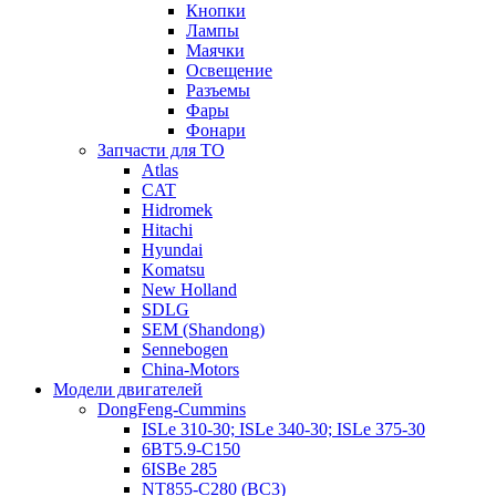
Кнопки
Лампы
Маячки
Освещение
Разъемы
Фары
Фонари
Запчасти для ТО
Atlas
CAT
Hidromek
Hitachi
Hyundai
Komatsu
New Holland
SDLG
SEM (Shandong)
Sennebogen
China-Motors
Модели двигателей
DongFeng-Cummins
ISLe 310-30; ISLe 340-30; ISLe 375-30
6BT5.9-C150
6ISBe 285
NT855-C280 (BC3)