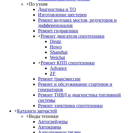
+
По узлам
Диагностика и ТО
Изготовление шестерен
Ремонт ведущих мостов, редукторов и
дифференциалов
Ремонт гидравлики
+
Ремонт двигателя спецтехники
Deutz
Howo
Shanghai
Weichai
+
Ремонт КПП спецтехники
Advance
ZF
Ремонт трансмиссии
Ремонт и обслуживание стартеров и
генераторов
Ремонт ТНВД и диагностика топливной
системы
Ремонт электрики спецтехники
+
Каталоги запчастей
+
Виды техники
Автогрейдеры
Автокраны
Аэродромные тягачи