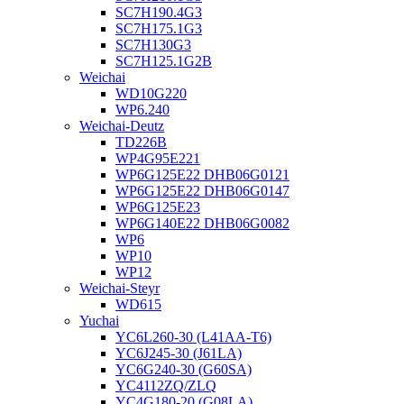
SC7H190.4G3
SC7H175.1G3
SC7H130G3
SC7H125.1G2B
Weichai
WD10G220
WP6.240
Weichai-Deutz
TD226B
WP4G95E221
WP6G125E22 DHB06G0121
WP6G125E22 DHB06G0147
WP6G125E23
WP6G140E22 DHB06G0082
WP6
WP10
WP12
Weichai-Steyr
WD615
Yuchai
YC6L260-30 (L41AA-T6)
YC6J245-30 (J61LA)
YC6G240-30 (G60SA)
YC4112ZQ/ZLQ
YC4G180-20 (G08LA)