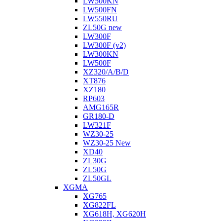
LW500KN
LW500FN
LW550RU
ZL50G new
LW300F
LW300F (v2)
LW300KN
LW500F
XZ320/A/B/D
XT876
XZ180
RP603
АMG165R
GR180-D
LW321F
WZ30-25
WZ30-25 New
XD40
ZL30G
ZL50G
ZL50GL
XGMA
XG765
XG822FL
XG618H, XG620H