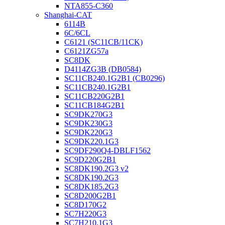
NTA855-C360
Shanghai-CAT
6114B
6C/6CL
C6121 (SC11CB/11CK)
C6121ZG57a
SC8DK
D4114ZG3B (DB0584)
SC11CB240.1G2B1 (CB0296)
SC11CB240.1G2B1
SC11CB220G2B1
SC11CB184G2B1
SC9DK270G3
SC9DK230G3
SC9DK220G3
SC9DK220.1G3
SC9DF290Q4-DBLF1562
SC9D220G2B1
SC8DK190.2G3 v2
SC8DK190.2G3
SC8DK185.2G3
SC8D200G2B1
SC8D170G2
SC7H220G3
SC7H210.1G3