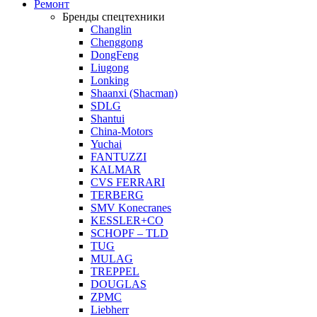
Ремонт
Бренды спецтехники
Changlin
Chenggong
DongFeng
Liugong
Lonking
Shaanxi (Shacman)
SDLG
Shantui
China-Motors
Yuchai
FANTUZZI
KALMAR
CVS FERRARI
TERBERG
SMV Konecranes
KESSLER+CO
SCHOPF – TLD
TUG
MULAG
TREPPEL
DOUGLAS
ZPMC
Liebherr