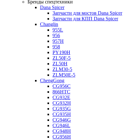
Бренды спецтехники
Dana Spicer
Запчасти для мостов Dana Spicer
Запчасти для КПП Dana Spicer
Changlin
955L
956
957H
958
PY190H
ZL50F-5
ZL50H
ZLM30-5
ZLM50E-5
ChengGong
CG956C
866HTC
CG932E
CG932H
CG935G
CG935H
CG946G
CG946L
CG948H
CG956H