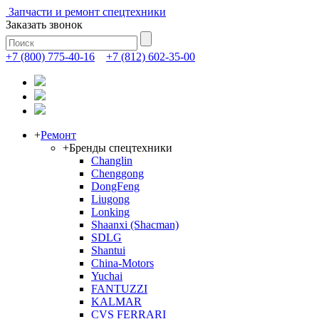
Запчасти и ремонт спецтехники
Заказать звонок
+7 (800) 775-40-16
+7 (812) 602-35-00
+
Ремонт
+
Бренды спецтехники
Changlin
Chenggong
DongFeng
Liugong
Lonking
Shaanxi (Shacman)
SDLG
Shantui
China-Motors
Yuchai
FANTUZZI
KALMAR
CVS FERRARI