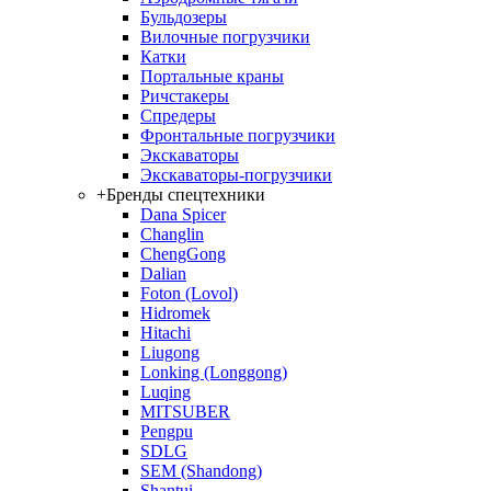
Бульдозеры
Вилочные погрузчики
Катки
Портальные краны
Ричстакеры
Спредеры
Фронтальные погрузчики
Экскаваторы
Экскаваторы-погрузчики
+
Бренды спецтехники
Dana Spicer
Changlin
ChengGong
Dalian
Foton (Lovol)
Hidromek
Hitachi
Liugong
Lonking (Longgong)
Luqing
MITSUBER
Pengpu
SDLG
SEM (Shandong)
Shantui