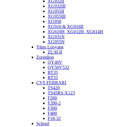
XG932II
XG932III
XG955II
XG955III
XG958
XG916 & XG916II
XG610H, XG612H, XG614H
XG931N
XG955N
Yituo Luoyang
ZL30-II
Zoomlion
QY40V
QY50V532
RT35
RT55
CVS FERRARI
TS420
TS45RS-X123
F200
F200-2
F300
F400
F18-32
Schopf