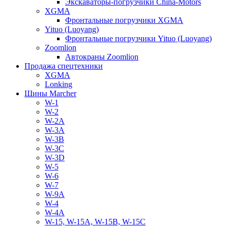
Экскаваторы-погрузчики China-Motors
XGMA
Фронтальные погрузчики XGMA
Yituo (Luoyang)
Фронтальные погрузчики Yituo (Luoyang)
Zoomlion
Автокраны Zoomlion
Продажа спецтехники
XGMA
Lonking
Шины Marcher
W-1
W-2
W-2A
W-3A
W-3B
W-3C
W-3D
W-5
W-6
W-7
W-9A
W-4
W-4A
W-15, W-15A, W-15B, W-15C