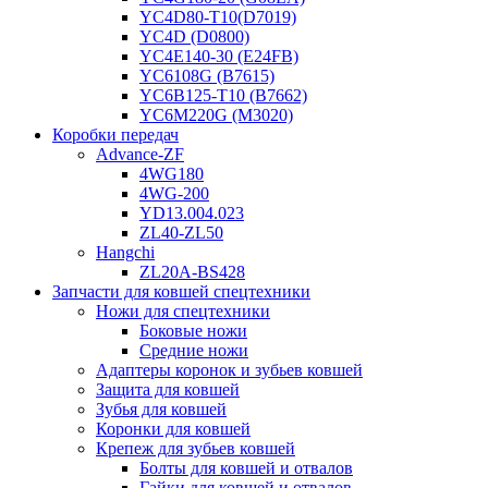
YC4D80-T10(D7019)
YC4D (D0800)
YC4E140-30 (E24FB)
YC6108G (B7615)
YC6B125-T10 (B7662)
YC6M220G (M3020)
Коробки передач
Advance-ZF
4WG180
4WG-200
YD13.004.023
ZL40-ZL50
Hangchi
ZL20A-BS428
Запчасти для ковшей спецтехники
Ножи для спецтехники
Боковые ножи
Средние ножи
Адаптеры коронок и зубьев ковшей
Защита для ковшей
Зубья для ковшей
Коронки для ковшей
Крепеж для зубьев ковшей
Болты для ковшей и отвалов
Гайки для ковшей и отвалов