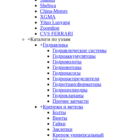
Shehwa
China-Motors
XGMA
Yituo Luoyang
Zoomlion
CVS FERRARI
+
Каталоги по узлам
+
Гидравлика
Гидравлические системы
Гидроаккумуляторы
Гидромолоты
Гидромоторы
Гидронасосы
Гидрораспределители
Гидротрансформаторы
Гидроцилиндры
Гидроклапаны
Прочие запчасти
+
Крепежи и метизы
Болты
Винты
Гайки
Заклепки
Крепеж универсальный