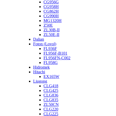
CG956G
CG958H
CG862H
CG990H
MG1320H
Z50E
ZL30B-II
ZL50E-II
Dalian
Foton (Lovol)
FL936F
FL956F-B101
FL956FN-C002
FL958G
Hidromek
Hitachi
EX165W
Liugong
CLG418
CLG425
CLG836
CLG835
ZL50CN
CLG220
CLG225