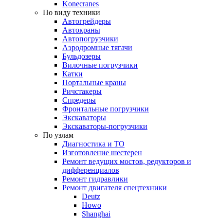
Konecranes
По виду техники
Автогрейдеры
Автокраны
Автопогрузчики
Аэродромные тягачи
Бульдозеры
Вилочные погрузчики
Катки
Портальные краны
Ричстакеры
Спредеры
Фронтальные погрузчики
Экскаваторы
Экскаваторы-погрузчики
По узлам
Диагностика и ТО
Изготовление шестерен
Ремонт ведущих мостов, редукторов и
дифференциалов
Ремонт гидравлики
Ремонт двигателя спецтехники
Deutz
Howo
Shanghai