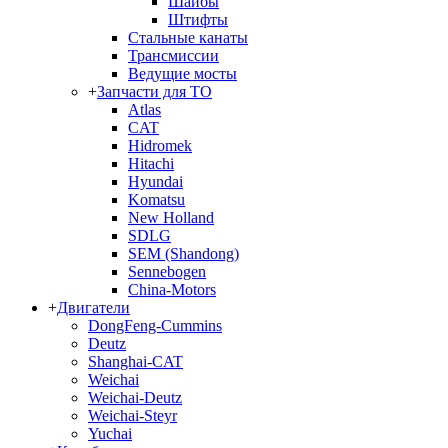
Шайбы
Штифты
Стальные канаты
Трансмиссии
Ведущие мосты
+
Запчасти для ТО
Atlas
CAT
Hidromek
Hitachi
Hyundai
Komatsu
New Holland
SDLG
SEM (Shandong)
Sennebogen
China-Motors
+
Двигатели
DongFeng-Cummins
Deutz
Shanghai-CAT
Weichai
Weichai-Deutz
Weichai-Steyr
Yuchai