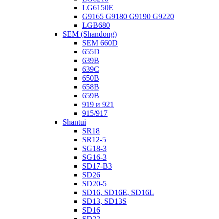
LG6150E
G9165 G9180 G9190 G9220
LGB680
SEM (Shandong)
SEM 660D
655D
639B
639С
650B
658B
659B
919 и 921
915/917
Shantui
SR18
SR12-5
SG18-3
SG16-3
SD17-B3
SD26
SD20-5
SD16, SD16E, SD16L
SD13, SD13S
SD16
SD22