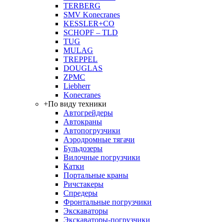
TERBERG
SMV Konecranes
KESSLER+CO
SCHOPF – TLD
TUG
MULAG
TREPPEL
DOUGLAS
ZPMC
Liebherr
Konecranes
+
По виду техники
Автогрейдеры
Автокраны
Автопогрузчики
Аэродромные тягачи
Бульдозеры
Вилочные погрузчики
Катки
Портальные краны
Ричстакеры
Спредеры
Фронтальные погрузчики
Экскаваторы
Экскаваторы-погрузчики