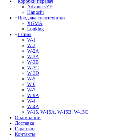
+
Коробки передач
Advance-ZF
Hangchi
+
Продажа спецтехники
XGMA
Lonking
+
Шины
W-1
W-2
W-2A
W-3A
W-3B
W-3C
W-3D
W-5
W-6
W-7
W-9A
W-4
W-4A
W-15, W-15A, W-15B, W-15C
О компании
Доставка
Гарантии
Контакты