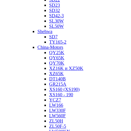
SD23
SD32
SD42-3
SL30W
SL50W
Shehwa
SD7
TY165-2
China-Motors
QY25K
QY65K
QY70K
XZ16K и XZ50K
XZ65K
DT140B
GR215A
XS160 (XS190)
XS160 - 190
YCZ7
LW166
LW330F
LW560F
ZL50H
ZL50F-5