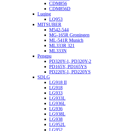
CDM856
CDM856D
Luqing
LQ953
MITSUBER
M542-544
MG-165R Groningen
ML-541R Munich
ML333R 321
ML333N
Pengpu
PD320Y-1, PD320Y-2
PD165Y, PD165YS
PD220Y-1, PD220YS
SDLG
LG918 II
LG918
LG933
LG933L
LG936L
LG936
LG938L
LG938
LG952L
LG952