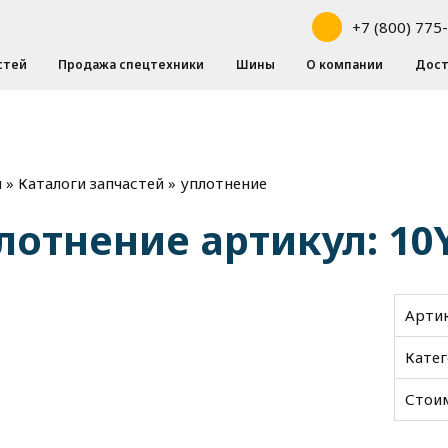
+7 (800) 775
стей
Продажа спецтехники
Шины
О компании
Дост
»
»
уплотнение
я
Каталоги запчастей
лотнение артикул: 10
Арти
Кате
Стои