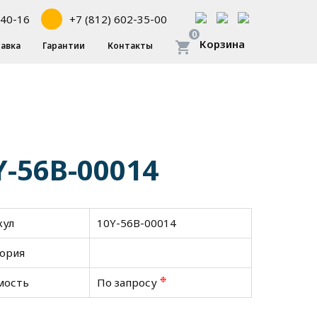
-40-16
+7 (812) 602-35-00
0
Корзина
авка
Гарантии
Контакты
Y-56B-00014
кул
10Y-56B-00014
гория
❉
мость
По запросу