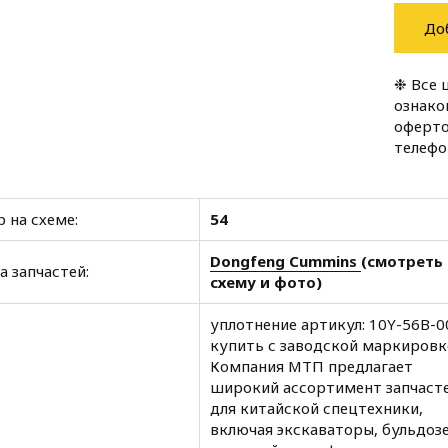
До
❉ Все 
ознако
оферто
телеф
 на схеме:
54
Dongfeng Cummins
(смотреть
а запчастей:
схему и фото)
уплотнение артикул: 10Y-56B-
купить с заводской маркировк
Компания МТП предлагает
широкий ассортимент запчаст
для китайской спецтехники,
включая экскаваторы, бульдоз