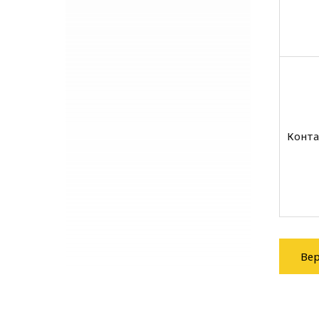
Конта
Вер