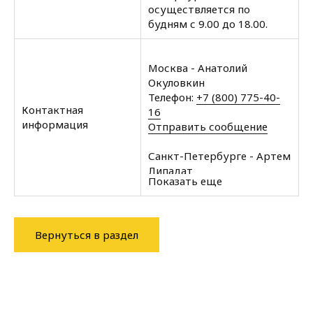
осуществляется по
будням с 9.00 до 18.00.
Москва - Анатолий
Окуловкин
Телефон:
+7 (800) 775-40-
Контактная
16
информация
Отправить сообщение
Санкт-Петербурге - Артем
Липадат
Показать еще
Телефон:
+7 (812) 602-35-
00
Отправить сообщение
Вернуться в раздел
Архангельск - Халин
Алексей
Телефон:
+7 (8182) 60-43-
11
Отправить сообщение