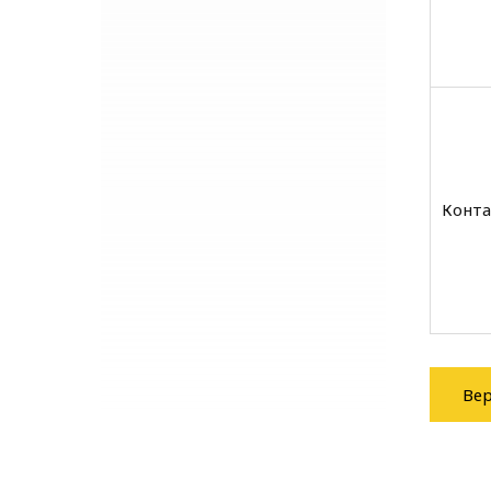
Конта
Вер