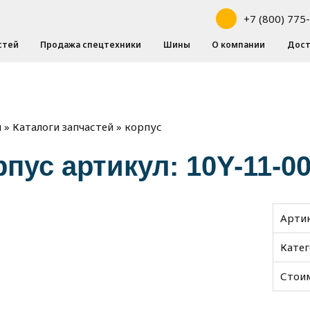
+7 (800) 775
стей
Продажа спецтехники
Шины
О компании
Дост
»
»
корпус
я
Каталоги запчастей
рпус артикул: 10Y-11-0
Арти
Кате
Стои