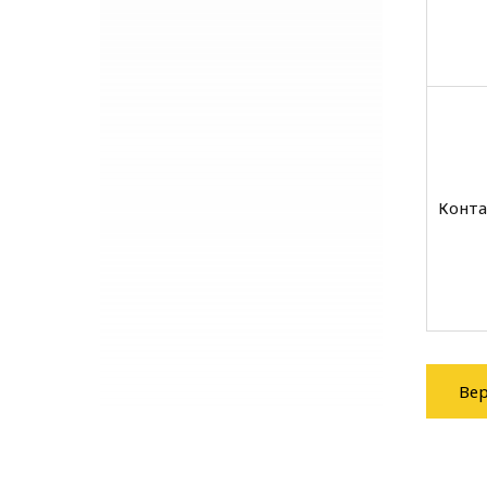
Конта
Вер