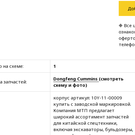
До
❉ Все 
ознако
оферто
телеф
 на схеме:
1
Dongfeng Cummins
(смотреть
а запчастей:
схему и фото)
корпус артикул: 10Y-11-00009
купить с заводской маркировкой.
Компания МТП предлагает
широкий ассортимент запчастей
для китайской спецтехники,
включая экскаваторы, бульдозеры,