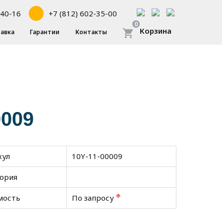
-40-16
+7 (812) 602-35-00
0
Корзина
авка
Гарантии
Контакты
0009
кул
10Y-11-00009
гория
❉
мость
По запросу