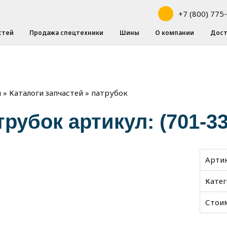
+7 (800) 775
стей
Продажа спецтехники
Шины
О компании
Дост
»
»
патрубок
я
Каталоги запчастей
трубок артикул: (701-33
Арти
Кате
Стои