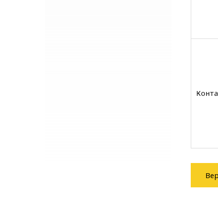
Конта
Вер