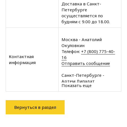
Доставка в Санкт-
Петербурге
осуществляется по
будням с 9.00 до 18.00.
Москва - Анатолий
Окуловкин
Телефон:
+7 (800) 775-40-
Контактная
16
информация
Отправить сообщение
Санкт-Петербурге -
Артем Липадат
Показать еще
Телефон:
+7 (812) 602-35-
00
Отправить сообщение
Вернуться в раздел
Архангельск - Халин
Алексей
Телефон:
+7 (8182) 60-43-