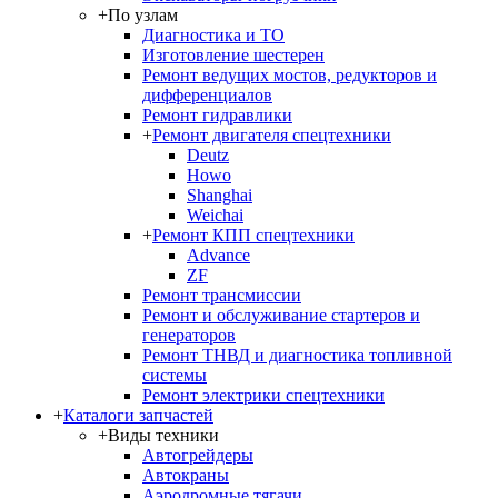
+
По узлам
Диагностика и ТО
Изготовление шестерен
Ремонт ведущих мостов, редукторов и
дифференциалов
Ремонт гидравлики
+
Ремонт двигателя спецтехники
Deutz
Howo
Shanghai
Weichai
+
Ремонт КПП спецтехники
Advance
ZF
Ремонт трансмиссии
Ремонт и обслуживание стартеров и
генераторов
Ремонт ТНВД и диагностика топливной
системы
Ремонт электрики спецтехники
+
Каталоги запчастей
+
Виды техники
Автогрейдеры
Автокраны
Аэродромные тягачи