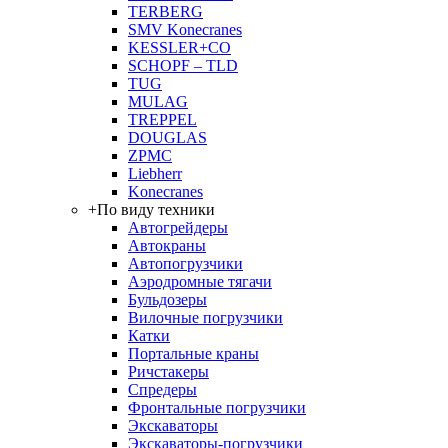
TERBERG
SMV Konecranes
KESSLER+CO
SCHOPF – TLD
TUG
MULAG
TREPPEL
DOUGLAS
ZPMC
Liebherr
Konecranes
+
По виду техники
Автогрейдеры
Автокраны
Автопогрузчики
Аэродромные тягачи
Бульдозеры
Вилочные погрузчики
Катки
Портальные краны
Ричстакеры
Спредеры
Фронтальные погрузчики
Экскаваторы
Экскаваторы-погрузчики