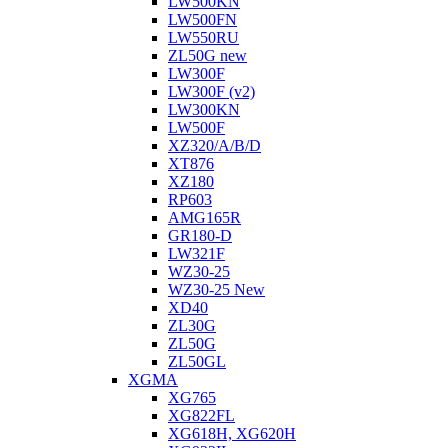
LW500KN
LW500FN
LW550RU
ZL50G new
LW300F
LW300F (v2)
LW300KN
LW500F
XZ320/A/B/D
XT876
XZ180
RP603
АMG165R
GR180-D
LW321F
WZ30-25
WZ30-25 New
XD40
ZL30G
ZL50G
ZL50GL
XGMA
XG765
XG822FL
XG618H, XG620H