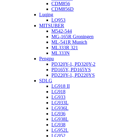
CDM856
CDM856D
Luqing
LQ953
MITSUBER
M542-544
MG-165R Groningen
ML-541R Munich
ML333R 321
ML333N
Pengpu
PD320Y-1, PD320Y-2
PD165Y, PD165YS
PD220Y-1, PD220YS
SDLG
LG918 II
LG918
LG933
LG933L
LG936L
LG936
LG938L
LG938
LG952L
LG952