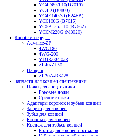
YC4D80-T10(D7019)
YC4D (D0800)
YC4E140-30 (E24FB)
YC6108G (B7615)
YC6B125-T10 (B7662)
YC6M220G (M3020)
Коробки передач
Advance-ZF
4WG180
4WG-200
YD13.004.023
ZL40-ZL50
Hangchi
ZL20A-BS428
Запчасти для ковшей спецтехники
Ножи для спецтехники
Боковые ножи
Средние ножи
Адаптеры коронок и зубьев ковшей
Защита для ковшей
Зубья для ковшей
Коронки для ковшей
Крепеж для зубьев ковшей
Болты для ковшей и отвалов
Гайки для ковшей и отвалов