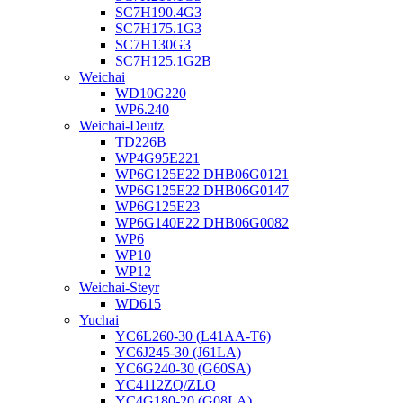
SC7H190.4G3
SC7H175.1G3
SC7H130G3
SC7H125.1G2B
Weichai
WD10G220
WP6.240
Weichai-Deutz
TD226B
WP4G95E221
WP6G125E22 DHB06G0121
WP6G125E22 DHB06G0147
WP6G125E23
WP6G140E22 DHB06G0082
WP6
WP10
WP12
Weichai-Steyr
WD615
Yuchai
YC6L260-30 (L41AA-T6)
YC6J245-30 (J61LA)
YC6G240-30 (G60SA)
YC4112ZQ/ZLQ
YC4G180-20 (G08LA)