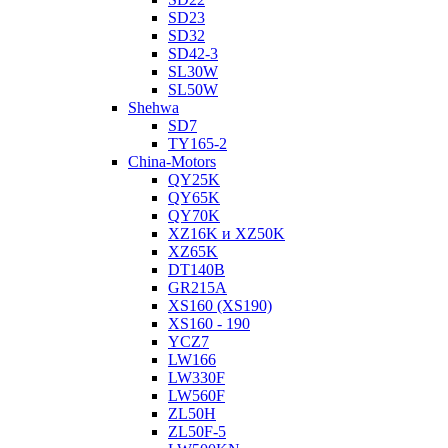
SD23
SD32
SD42-3
SL30W
SL50W
Shehwa
SD7
TY165-2
China-Motors
QY25K
QY65K
QY70K
XZ16K и XZ50K
XZ65K
DT140B
GR215A
XS160 (XS190)
XS160 - 190
YCZ7
LW166
LW330F
LW560F
ZL50H
ZL50F-5