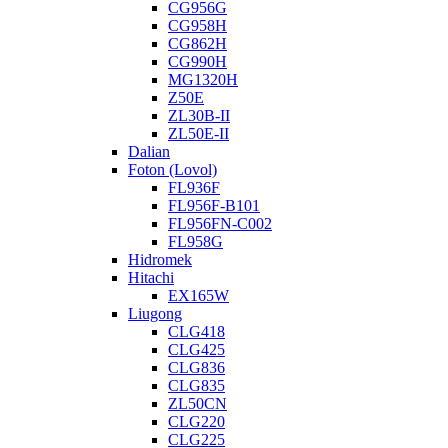
CG956G
CG958H
CG862H
CG990H
MG1320H
Z50E
ZL30B-II
ZL50E-II
Dalian
Foton (Lovol)
FL936F
FL956F-B101
FL956FN-C002
FL958G
Hidromek
Hitachi
EX165W
Liugong
CLG418
CLG425
CLG836
CLG835
ZL50CN
CLG220
CLG225