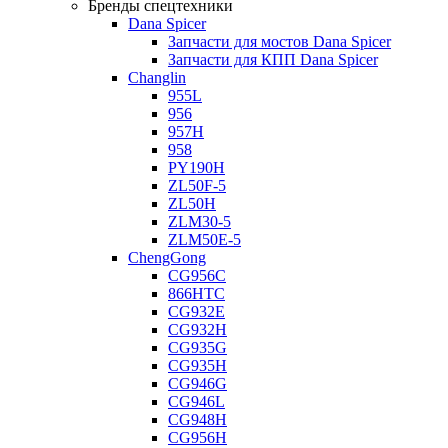
Бренды спецтехники
Dana Spicer
Запчасти для мостов Dana Spicer
Запчасти для КПП Dana Spicer
Changlin
955L
956
957H
958
PY190H
ZL50F-5
ZL50H
ZLM30-5
ZLM50E-5
ChengGong
CG956C
866HTC
CG932E
CG932H
CG935G
CG935H
CG946G
CG946L
CG948H
CG956H