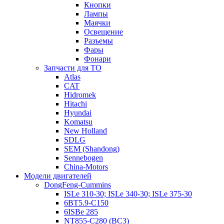
Кнопки
Лампы
Маячки
Освещение
Разъемы
Фары
Фонари
Запчасти для ТО
Atlas
CAT
Hidromek
Hitachi
Hyundai
Komatsu
New Holland
SDLG
SEM (Shandong)
Sennebogen
China-Motors
Модели двигателей
DongFeng-Cummins
ISLe 310-30; ISLe 340-30; ISLe 375-30
6BT5.9-C150
6ISBe 285
NT855-C280 (BC3)