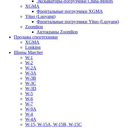
Экскаваторы-погрузчики China-Motors
XGMA
Фронтальные погрузчики XGMA
Yituo (Luoyang)
Фронтальные погрузчики Yituo (Luoyang)
Zoomlion
Автокраны Zoomlion
Продажа спецтехники
XGMA
Lonking
Шины Marcher
W-1
W-2
W-2A
W-3A
W-3B
W-3C
W-3D
W-5
W-6
W-7
W-9A
W-4
W-4A
W-15, W-15A, W-15B, W-15C