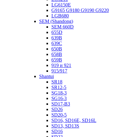
LG6150E
G9165 G9180 G9190 G9220
LGB680
SEM (Shandong)
SEM 660D
655D
639B
639С
650B
658B
659B
919 и 921
915/917
Shantui
SR18
SR12-5
SG18-3
SG16-3
SD17-B3
SD26
SD20-5
SD16, SD16E, SD16L
SD13, SD13S
SD16
SD22