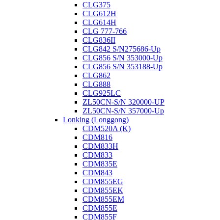
CLG375
CLG612H
CLG614H
CLG 777-766
CLG836II
CLG842 S/N275686-Up
CLG856 S/N 353000-Up
CLG856 S/N 353188-Up
CLG862
CLG888
CLG925LC
ZL50CN-S/N 320000-UP
ZL50CN-S/N 357000-Up
Lonking (Longgong)
CDM520A (K)
CDM816
CDM833H
CDM833
CDM835E
CDM843
CDM855EG
CDM855EK
CDM855EM
CDM855E
CDM855F