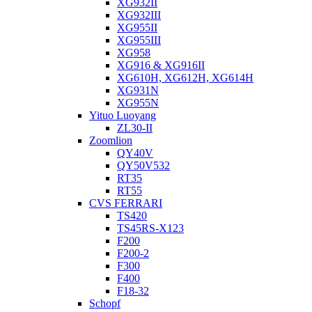
XG932II
XG932III
XG955II
XG955III
XG958
XG916 & XG916II
XG610H, XG612H, XG614H
XG931N
XG955N
Yituo Luoyang
ZL30-II
Zoomlion
QY40V
QY50V532
RT35
RT55
CVS FERRARI
TS420
TS45RS-X123
F200
F200-2
F300
F400
F18-32
Schopf