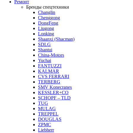
Ремонт
Бренды спецтехники
Changlin
Chenggong
DongFeng
Liugong
Lonking
Shaanxi (Shacman)
SDLG
Shantui
China-Motors
Yuchai
FANTUZZI
KALMAR
CVS FERRARI
TERBERG
SMV Konecranes
KESSLER+CO
SCHOPF – TLD
TUG
MULAG
TREPPEL
DOUGLAS
ZPMC
Liebherr