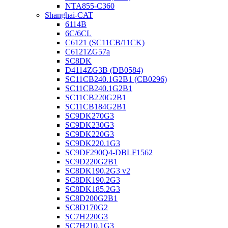
NTA855-C360
Shanghai-CAT
6114B
6C/6CL
C6121 (SC11CB/11CK)
C6121ZG57a
SC8DK
D4114ZG3B (DB0584)
SC11CB240.1G2B1 (CB0296)
SC11CB240.1G2B1
SC11CB220G2B1
SC11CB184G2B1
SC9DK270G3
SC9DK230G3
SC9DK220G3
SC9DK220.1G3
SC9DF290Q4-DBLF1562
SC9D220G2B1
SC8DK190.2G3 v2
SC8DK190.2G3
SC8DK185.2G3
SC8D200G2B1
SC8D170G2
SC7H220G3
SC7H210.1G3