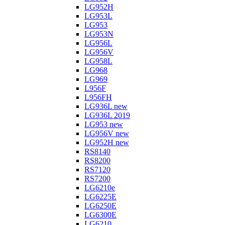
LG952H
LG953L
LG953
LG953N
LG956L
LG956V
LG958L
LG968
LG969
L956F
L956FH
LG936L new
LG936L 2019
LG953 new
LG956V new
LG952H new
RS8140
RS8200
RS7120
RS7200
LG6210e
LG6225E
LG6250E
LG6300E
LG6210