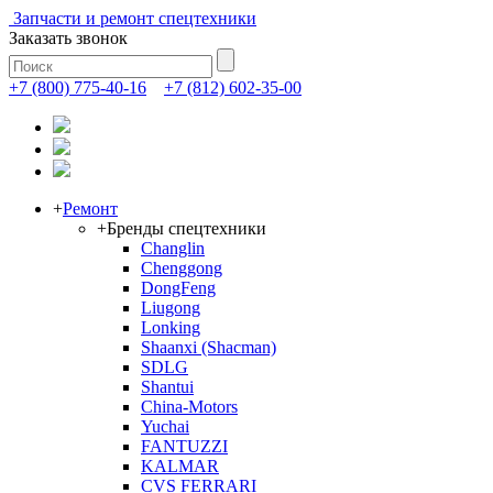
Запчасти и ремонт спецтехники
Заказать звонок
+7 (800) 775-40-16
+7 (812) 602-35-00
+
Ремонт
+
Бренды спецтехники
Changlin
Chenggong
DongFeng
Liugong
Lonking
Shaanxi (Shacman)
SDLG
Shantui
China-Motors
Yuchai
FANTUZZI
KALMAR
CVS FERRARI