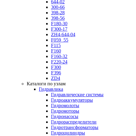
644-02
300-66
398-28
398-56
F180-30
F300-17
ZH4-644-04
F059_55
F115
F160
F160-32
F220-24
F300
F396
ZD4
Каталоги по узлам
Гидравлика
Гидравлические системы
Гидроаккумуляторы
Гидромолоты
Гидромоторы
Гидронасосы
Гидрораспределители
Гидротрансформаторы
Гидроцилиндры