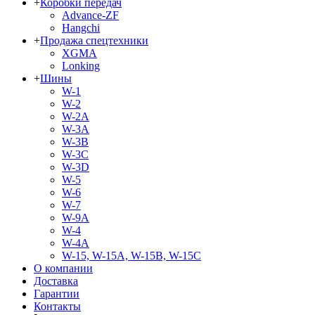
+
Коробки передач
Advance-ZF
Hangchi
+
Продажа спецтехники
XGMA
Lonking
+
Шины
W-1
W-2
W-2A
W-3A
W-3B
W-3C
W-3D
W-5
W-6
W-7
W-9A
W-4
W-4A
W-15, W-15A, W-15B, W-15C
О компании
Доставка
Гарантии
Контакты