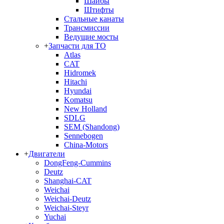
Шайбы
Штифты
Стальные канаты
Трансмиссии
Ведущие мосты
+
Запчасти для ТО
Atlas
CAT
Hidromek
Hitachi
Hyundai
Komatsu
New Holland
SDLG
SEM (Shandong)
Sennebogen
China-Motors
+
Двигатели
DongFeng-Cummins
Deutz
Shanghai-CAT
Weichai
Weichai-Deutz
Weichai-Steyr
Yuchai