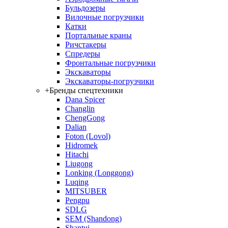
Бульдозеры
Вилочные погрузчики
Катки
Портальные краны
Ричстакеры
Спредеры
Фронтальные погрузчики
Экскаваторы
Экскаваторы-погрузчики
+
Бренды спецтехники
Dana Spicer
Changlin
ChengGong
Dalian
Foton (Lovol)
Hidromek
Hitachi
Liugong
Lonking (Longgong)
Luqing
MITSUBER
Pengpu
SDLG
SEM (Shandong)
Shantui