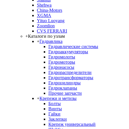
Shehwa
China-Motors
XGMA
Yituo Luoyang
Zoomlion
CVS FERRARI
+
Каталоги по узлам
+
Гидравлика
Гидравлические системы
Гидроаккумуляторы
Гидромолоты
Гидромоторы
Гидронасосы
Гидрораспределители
Гидротрансформаторы
Гидроцилиндры
Гидроклапаны
Прочие запчасти
+
Крепежи и метизы
Болты
Винты
Гайки
Заклепки
Крепеж универсальный