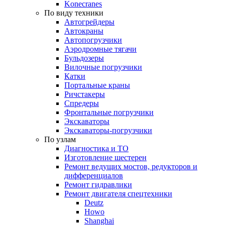
Konecranes
По виду техники
Автогрейдеры
Автокраны
Автопогрузчики
Аэродромные тягачи
Бульдозеры
Вилочные погрузчики
Катки
Портальные краны
Ричстакеры
Спредеры
Фронтальные погрузчики
Экскаваторы
Экскаваторы-погрузчики
По узлам
Диагностика и ТО
Изготовление шестерен
Ремонт ведущих мостов, редукторов и
дифференциалов
Ремонт гидравлики
Ремонт двигателя спецтехники
Deutz
Howo
Shanghai