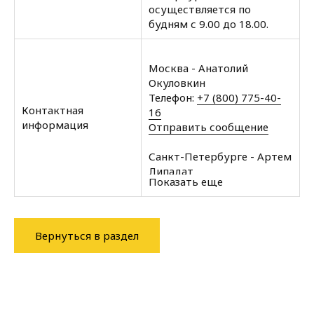
осуществляется по
будням с 9.00 до 18.00.
Москва - Анатолий
Окуловкин
Телефон:
+7 (800) 775-40-
Контактная
16
информация
Отправить сообщение
Санкт-Петербурге - Артем
Липадат
Показать еще
Телефон:
+7 (812) 602-35-
00
Отправить сообщение
Вернуться в раздел
Архангельск - Халин
Алексей
Телефон:
+7 (8182) 60-43-
11
Отправить сообщение