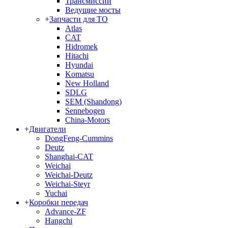
Трансмиссии
Ведущие мосты
+
Запчасти для ТО
Atlas
CAT
Hidromek
Hitachi
Hyundai
Komatsu
New Holland
SDLG
SEM (Shandong)
Sennebogen
China-Motors
+
Двигатели
DongFeng-Cummins
Deutz
Shanghai-CAT
Weichai
Weichai-Deutz
Weichai-Steyr
Yuchai
+
Коробки передач
Advance-ZF
Hangchi