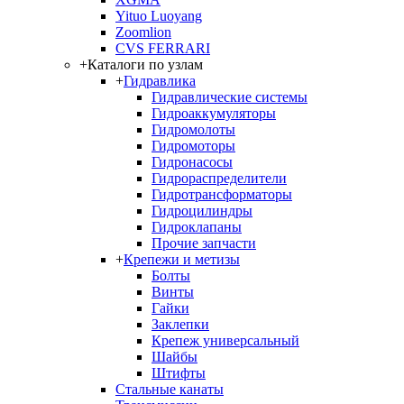
Yituo Luoyang
Zoomlion
CVS FERRARI
+
Каталоги по узлам
+
Гидравлика
Гидравлические системы
Гидроаккумуляторы
Гидромолоты
Гидромоторы
Гидронасосы
Гидрораспределители
Гидротрансформаторы
Гидроцилиндры
Гидроклапаны
Прочие запчасти
+
Крепежи и метизы
Болты
Винты
Гайки
Заклепки
Крепеж универсальный
Шайбы
Штифты
Стальные канаты