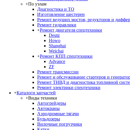
+
По узлам
Диагностика и ТО
Изготовление шестерен
Ремонт ведущих мостов, редукторов и диффе
Ремонт гидравлики
+
Ремонт двигателя спецтехники
Deutz
Howo
Shanghai
Weichai
+
Ремонт КПП спецтехники
Advance
ZF
Ремонт трансмиссии
Ремонт и обслуживание стартеров и генерато
Ремонт ТНВД и диагностика топливной сист
Ремонт электрики спецтехники
+
Каталоги запчастей
+
Виды техники
Автогрейдеры
Автокраны
Аэродромные тягачи
Бульдозеры
Вилочные погрузчики
Катки