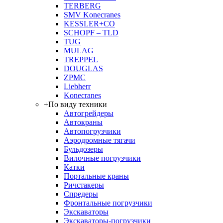
TERBERG
SMV Konecranes
KESSLER+CO
SCHOPF – TLD
TUG
MULAG
TREPPEL
DOUGLAS
ZPMC
Liebherr
Konecranes
+
По виду техники
Автогрейдеры
Автокраны
Автопогрузчики
Аэродромные тягачи
Бульдозеры
Вилочные погрузчики
Катки
Портальные краны
Ричстакеры
Спредеры
Фронтальные погрузчики
Экскаваторы
Экскаваторы-погрузчики