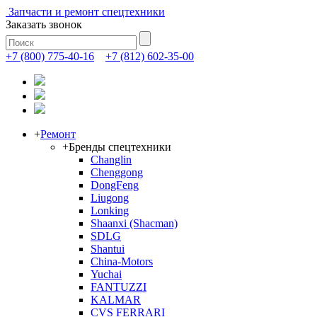
Запчасти и ремонт спецтехники
Заказать звонок
+7 (800) 775-40-16
+7 (812) 602-35-00
+
Ремонт
+
Бренды спецтехники
Changlin
Chenggong
DongFeng
Liugong
Lonking
Shaanxi (Shacman)
SDLG
Shantui
China-Motors
Yuchai
FANTUZZI
KALMAR
CVS FERRARI