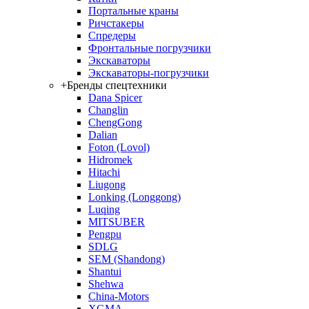
Портальные краны
Ричстакеры
Спредеры
Фронтальные погрузчики
Экскаваторы
Экскаваторы-погрузчики
+
Бренды спецтехники
Dana Spicer
Changlin
ChengGong
Dalian
Foton (Lovol)
Hidromek
Hitachi
Liugong
Lonking (Longgong)
Luqing
MITSUBER
Pengpu
SDLG
SEM (Shandong)
Shantui
Shehwa
China-Motors
XGMA