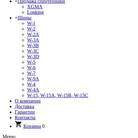
+
Продажа спецтехники
XGMA
Lonking
+
Шины
W-1
W-2
W-2A
W-3A
W-3B
W-3C
W-3D
W-5
W-6
W-7
W-9A
W-4
W-4A
W-15, W-15A, W-15B, W-15C
О компании
Доставка
Гарантии
Контакты
Корзина
0
Меню