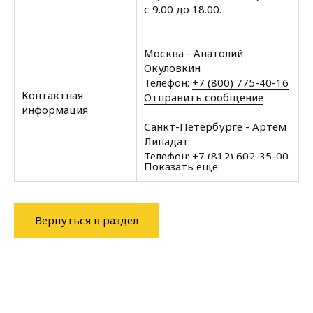
с 9.00 до 18.00.
Москва - Анатолий
Окуловкин
Телефон:
+7 (800) 775-40-16
Контактная
Отправить сообщение
информация
Санкт-Петербурге - Артем
Липадат
Телефон:
+7 (812) 602-35-00
Показать еще
Отправить сообщение
Архангельск - Халин
Алексей
Вернуться в раздел
Телефон:
+7 (8182) 60-43-11
Отправить сообщение
Вологда - Халин Алексей
Телефон:
+7 (8172) 34-76-11
Отправить сообщение