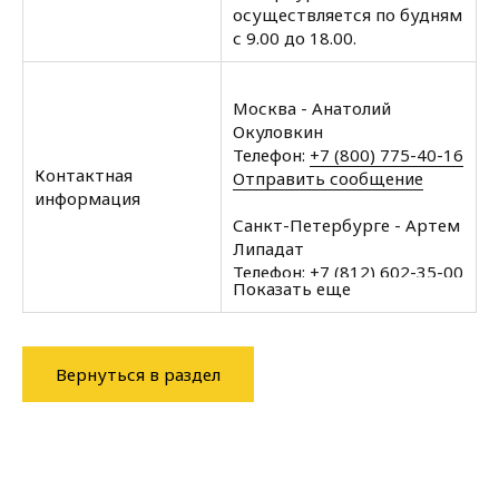
осуществляется по будням
с 9.00 до 18.00.
Москва - Анатолий
Окуловкин
Телефон:
+7 (800) 775-40-16
Контактная
Отправить сообщение
информация
Санкт-Петербурге - Артем
Липадат
Телефон:
+7 (812) 602-35-00
Показать еще
Отправить сообщение
Архангельск - Халин
Алексей
Вернуться в раздел
Телефон:
+7 (8182) 60-43-11
Отправить сообщение
Вологда - Халин Алексей
Телефон:
+7 (8172) 34-76-11