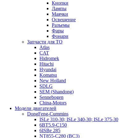
Кнопки
Лампы
Маячки
Освещение
Разъемы
Фары
Фонари
Запчасти для ТО
Atlas
CAT
Hidromek
Hitachi
Hyundai
Komatsu
New Holland
SDLG
SEM (Shandong)
Sennebogen
China-Motors
Модели двигателей
DongFeng-Cummins
ISLe 310-30; ISLe 340-30; ISLe 375-30
6BT5.9-C150
6ISBe 285
NT855-C280 (BC3)