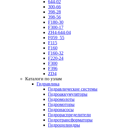
644-02
300-66
398-28
398-56
F180-30
F300-17
ZH4-644-04
F059_55
F115
F160
F160-32
F220-24
F300
F396
ZD4
Каталоги по узлам
Гидравлика
Гидравлические системы
Гидроаккумуляторы
Гидромолоты
Гидромоторы
Гидронасосы
Гидрораспределители
Гидротрансформаторы
Гидроцилиндры