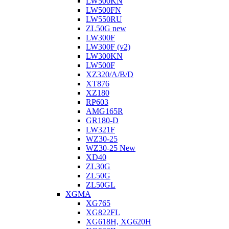
LW500KN
LW500FN
LW550RU
ZL50G new
LW300F
LW300F (v2)
LW300KN
LW500F
XZ320/A/B/D
XT876
XZ180
RP603
АMG165R
GR180-D
LW321F
WZ30-25
WZ30-25 New
XD40
ZL30G
ZL50G
ZL50GL
XGMA
XG765
XG822FL
XG618H, XG620H