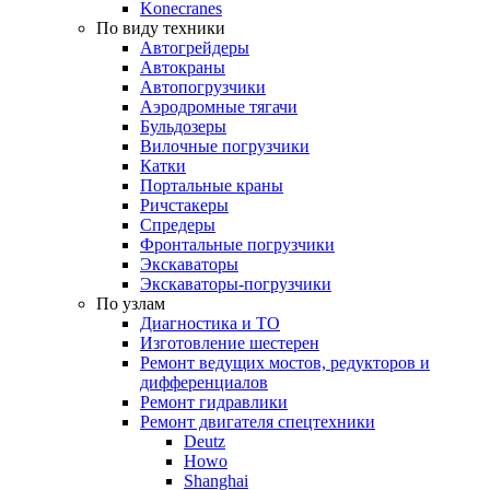
Konecranes
По виду техники
Автогрейдеры
Автокраны
Автопогрузчики
Аэродромные тягачи
Бульдозеры
Вилочные погрузчики
Катки
Портальные краны
Ричстакеры
Спредеры
Фронтальные погрузчики
Экскаваторы
Экскаваторы-погрузчики
По узлам
Диагностика и ТО
Изготовление шестерен
Ремонт ведущих мостов, редукторов и
дифференциалов
Ремонт гидравлики
Ремонт двигателя спецтехники
Deutz
Howo
Shanghai