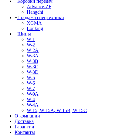
+
Коробки передач
Advance-ZF
Hangchi
+
Продажа спецтехники
XGMA
Lonking
+
Шины
W-1
W-2
W-2A
W-3A
W-3B
W-3C
W-3D
W-5
W-6
W-7
W-9A
W-4
W-4A
W-15, W-15A, W-15B, W-15C
О компании
Доставка
Гарантии
Контакты