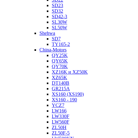
SD23
SD32
SD42-3
SL30W
SL50W
Shehwa
SD7
TY165-2
China-Motors
QY25K
QY65K
QY70K
XZ16K и XZ50K
XZ65K
DT140B
GR215A
XS160 (XS190)
XS160 - 190
YCZ7
LW166
LW330F
LW560F
ZL50H
ZL50F-5