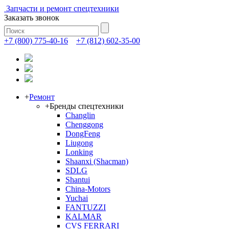
Запчасти и ремонт спецтехники
Заказать звонок
+7 (800) 775-40-16
+7 (812) 602-35-00
+
Ремонт
+
Бренды спецтехники
Changlin
Chenggong
DongFeng
Liugong
Lonking
Shaanxi (Shacman)
SDLG
Shantui
China-Motors
Yuchai
FANTUZZI
KALMAR
CVS FERRARI