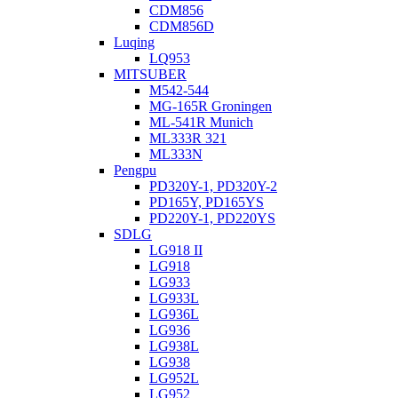
CDM856
CDM856D
Luqing
LQ953
MITSUBER
M542-544
MG-165R Groningen
ML-541R Munich
ML333R 321
ML333N
Pengpu
PD320Y-1, PD320Y-2
PD165Y, PD165YS
PD220Y-1, PD220YS
SDLG
LG918 II
LG918
LG933
LG933L
LG936L
LG936
LG938L
LG938
LG952L
LG952