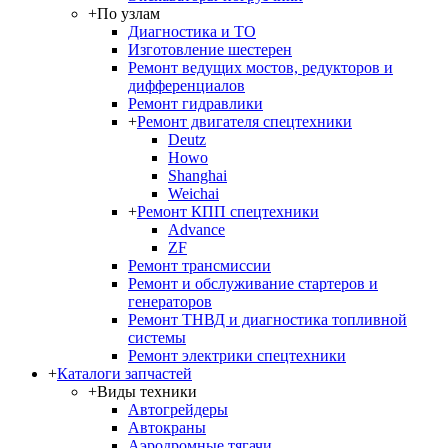
+
По узлам
Диагностика и ТО
Изготовление шестерен
Ремонт ведущих мостов, редукторов и
дифференциалов
Ремонт гидравлики
+
Ремонт двигателя спецтехники
Deutz
Howo
Shanghai
Weichai
+
Ремонт КПП спецтехники
Advance
ZF
Ремонт трансмиссии
Ремонт и обслуживание стартеров и
генераторов
Ремонт ТНВД и диагностика топливной
системы
Ремонт электрики спецтехники
+
Каталоги запчастей
+
Виды техники
Автогрейдеры
Автокраны
Аэродромные тягачи