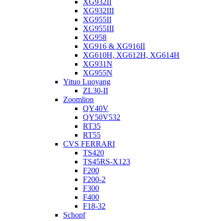
XG932II
XG932III
XG955II
XG955III
XG958
XG916 & XG916II
XG610H, XG612H, XG614H
XG931N
XG955N
Yituo Luoyang
ZL30-II
Zoomlion
QY40V
QY50V532
RT35
RT55
CVS FERRARI
TS420
TS45RS-X123
F200
F200-2
F300
F400
F18-32
Schopf