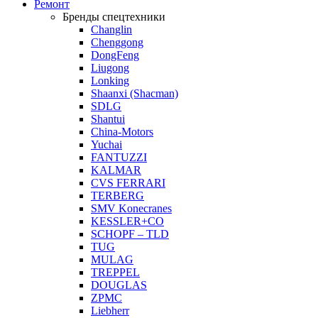
Ремонт
Бренды спецтехники
Changlin
Chenggong
DongFeng
Liugong
Lonking
Shaanxi (Shacman)
SDLG
Shantui
China-Motors
Yuchai
FANTUZZI
KALMAR
CVS FERRARI
TERBERG
SMV Konecranes
KESSLER+CO
SCHOPF – TLD
TUG
MULAG
TREPPEL
DOUGLAS
ZPMC
Liebherr