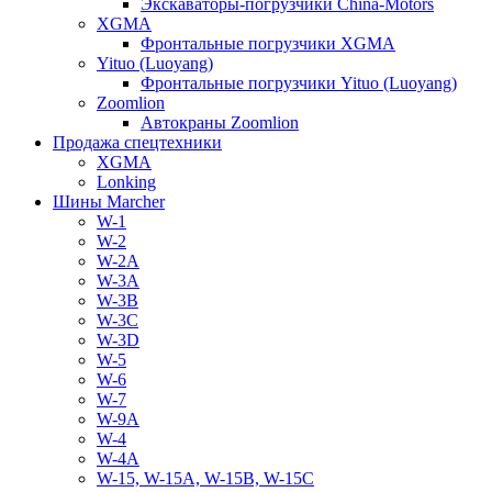
Экскаваторы-погрузчики China-Motors
XGMA
Фронтальные погрузчики XGMA
Yituo (Luoyang)
Фронтальные погрузчики Yituo (Luoyang)
Zoomlion
Автокраны Zoomlion
Продажа спецтехники
XGMA
Lonking
Шины Marcher
W-1
W-2
W-2A
W-3A
W-3B
W-3C
W-3D
W-5
W-6
W-7
W-9A
W-4
W-4A
W-15, W-15A, W-15B, W-15C