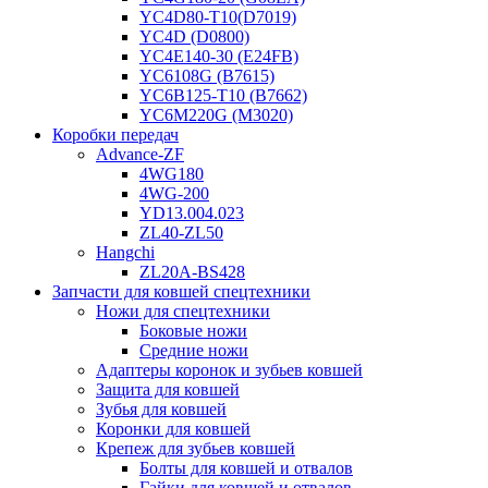
YC4D80-T10(D7019)
YC4D (D0800)
YC4E140-30 (E24FB)
YC6108G (B7615)
YC6B125-T10 (B7662)
YC6M220G (M3020)
Коробки передач
Advance-ZF
4WG180
4WG-200
YD13.004.023
ZL40-ZL50
Hangchi
ZL20A-BS428
Запчасти для ковшей спецтехники
Ножи для спецтехники
Боковые ножи
Средние ножи
Адаптеры коронок и зубьев ковшей
Защита для ковшей
Зубья для ковшей
Коронки для ковшей
Крепеж для зубьев ковшей
Болты для ковшей и отвалов
Гайки для ковшей и отвалов