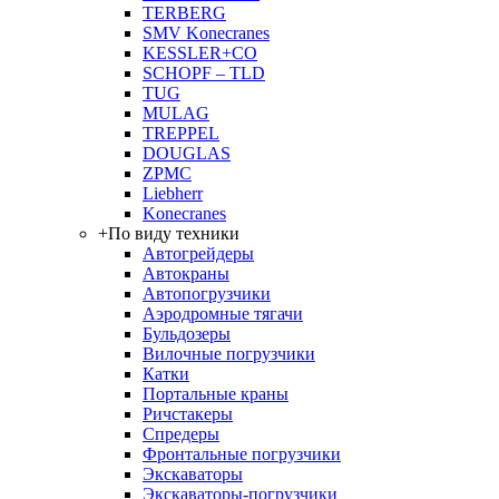
TERBERG
SMV Konecranes
KESSLER+CO
SCHOPF – TLD
TUG
MULAG
TREPPEL
DOUGLAS
ZPMC
Liebherr
Konecranes
+
По виду техники
Автогрейдеры
Автокраны
Автопогрузчики
Аэродромные тягачи
Бульдозеры
Вилочные погрузчики
Катки
Портальные краны
Ричстакеры
Спредеры
Фронтальные погрузчики
Экскаваторы
Экскаваторы-погрузчики