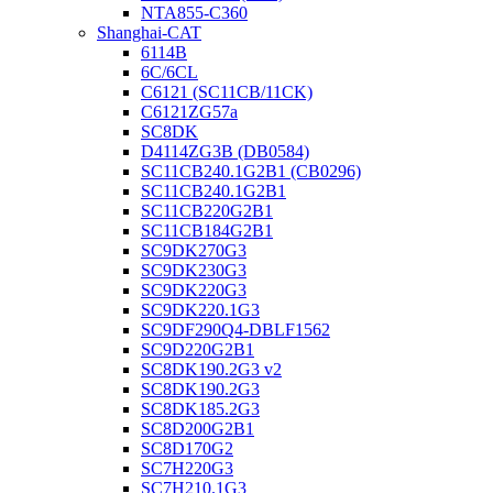
NTA855-C360
Shanghai-CAT
6114B
6C/6CL
C6121 (SC11CB/11CK)
C6121ZG57a
SC8DK
D4114ZG3B (DB0584)
SC11CB240.1G2B1 (CB0296)
SC11CB240.1G2B1
SC11CB220G2B1
SC11CB184G2B1
SC9DK270G3
SC9DK230G3
SC9DK220G3
SC9DK220.1G3
SC9DF290Q4-DBLF1562
SC9D220G2B1
SC8DK190.2G3 v2
SC8DK190.2G3
SC8DK185.2G3
SC8D200G2B1
SC8D170G2
SC7H220G3
SC7H210.1G3