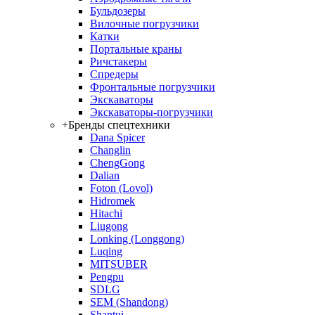
Бульдозеры
Вилочные погрузчики
Катки
Портальные краны
Ричстакеры
Спредеры
Фронтальные погрузчики
Экскаваторы
Экскаваторы-погрузчики
+
Бренды спецтехники
Dana Spicer
Changlin
ChengGong
Dalian
Foton (Lovol)
Hidromek
Hitachi
Liugong
Lonking (Longgong)
Luqing
MITSUBER
Pengpu
SDLG
SEM (Shandong)
Shantui