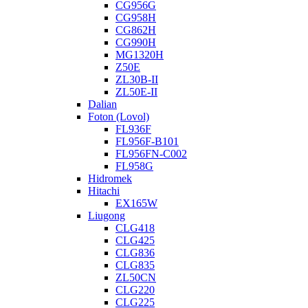
CG956G
CG958H
CG862H
CG990H
MG1320H
Z50E
ZL30B-II
ZL50E-II
Dalian
Foton (Lovol)
FL936F
FL956F-B101
FL956FN-C002
FL958G
Hidromek
Hitachi
EX165W
Liugong
CLG418
CLG425
CLG836
CLG835
ZL50CN
CLG220
CLG225