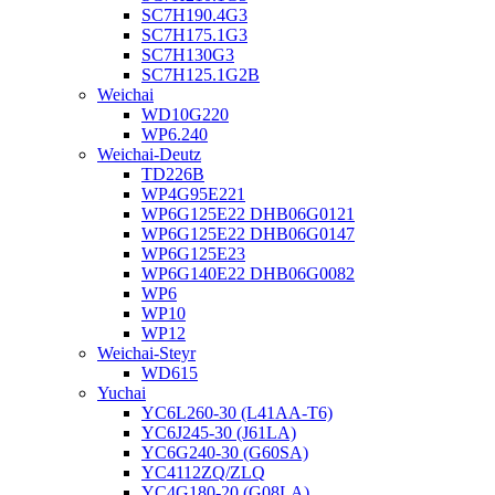
SC7H190.4G3
SC7H175.1G3
SC7H130G3
SC7H125.1G2B
Weichai
WD10G220
WP6.240
Weichai-Deutz
TD226B
WP4G95E221
WP6G125E22 DHB06G0121
WP6G125E22 DHB06G0147
WP6G125E23
WP6G140E22 DHB06G0082
WP6
WP10
WP12
Weichai-Steyr
WD615
Yuchai
YC6L260-30 (L41AA-T6)
YC6J245-30 (J61LA)
YC6G240-30 (G60SA)
YC4112ZQ/ZLQ
YC4G180-20 (G08LA)