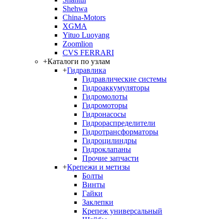
Shehwa
China-Motors
XGMA
Yituo Luoyang
Zoomlion
CVS FERRARI
+
Каталоги по узлам
+
Гидравлика
Гидравлические системы
Гидроаккумуляторы
Гидромолоты
Гидромоторы
Гидронасосы
Гидрораспределители
Гидротрансформаторы
Гидроцилиндры
Гидроклапаны
Прочие запчасти
+
Крепежи и метизы
Болты
Винты
Гайки
Заклепки
Крепеж универсальный