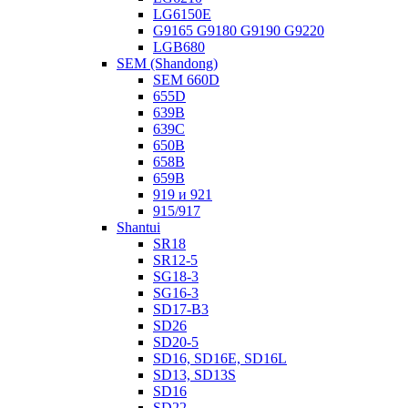
LG6150E
G9165 G9180 G9190 G9220
LGB680
SEM (Shandong)
SEM 660D
655D
639B
639С
650B
658B
659B
919 и 921
915/917
Shantui
SR18
SR12-5
SG18-3
SG16-3
SD17-B3
SD26
SD20-5
SD16, SD16E, SD16L
SD13, SD13S
SD16
SD22