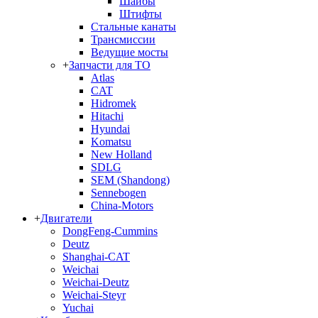
Шайбы
Штифты
Стальные канаты
Трансмиссии
Ведущие мосты
+
Запчасти для ТО
Atlas
CAT
Hidromek
Hitachi
Hyundai
Komatsu
New Holland
SDLG
SEM (Shandong)
Sennebogen
China-Motors
+
Двигатели
DongFeng-Cummins
Deutz
Shanghai-CAT
Weichai
Weichai-Deutz
Weichai-Steyr
Yuchai