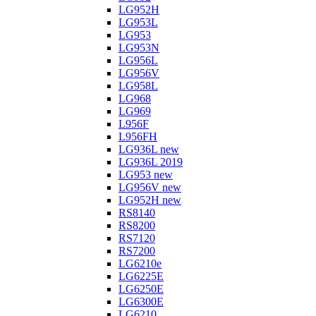
LG952H
LG953L
LG953
LG953N
LG956L
LG956V
LG958L
LG968
LG969
L956F
L956FH
LG936L new
LG936L 2019
LG953 new
LG956V new
LG952H new
RS8140
RS8200
RS7120
RS7200
LG6210e
LG6225E
LG6250E
LG6300E
LG6210