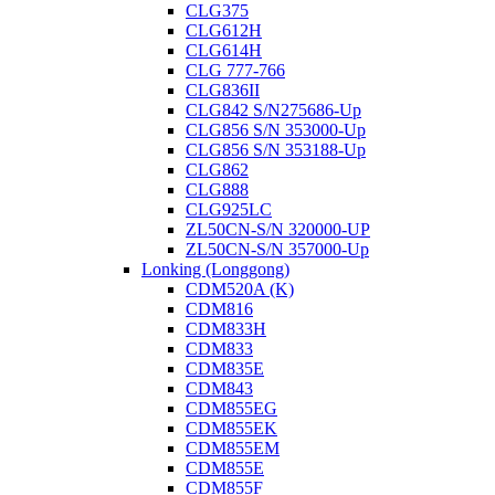
CLG375
CLG612H
CLG614H
CLG 777-766
CLG836II
CLG842 S/N275686-Up
CLG856 S/N 353000-Up
CLG856 S/N 353188-Up
CLG862
CLG888
CLG925LC
ZL50CN-S/N 320000-UP
ZL50CN-S/N 357000-Up
Lonking (Longgong)
CDM520A (K)
CDM816
CDM833H
CDM833
CDM835E
CDM843
CDM855EG
CDM855EK
CDM855EM
CDM855E
CDM855F