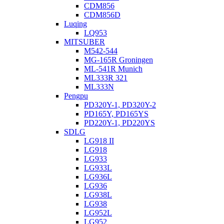
CDM856
CDM856D
Luqing
LQ953
MITSUBER
M542-544
MG-165R Groningen
ML-541R Munich
ML333R 321
ML333N
Pengpu
PD320Y-1, PD320Y-2
PD165Y, PD165YS
PD220Y-1, PD220YS
SDLG
LG918 II
LG918
LG933
LG933L
LG936L
LG936
LG938L
LG938
LG952L
LG952