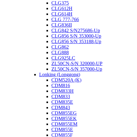
CLG375
CLG612H
CLG614H
CLG 777-766
CLG836II
CLG842 S/N275686-Up
CLG856 S/N 353000-Up
CLG856 S/N 353188-Up
CLG862
CLG888
CLG925LC
ZL50CN-S/N 320000-UP
ZL50CN-S/N 357000-Up
Lonking (Longgong)
CDM520A (K)
CDM816
CDM833H
CDM833
CDM835E
CDM843
CDM855EG
CDM855EK
CDM855EM
CDM855E
CDM855F