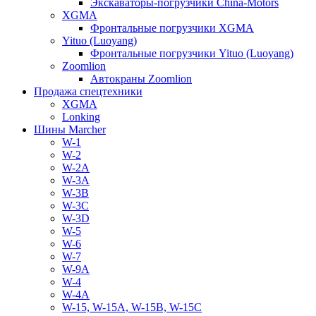
Экскаваторы-погрузчики China-Motors
XGMA
Фронтальные погрузчики XGMA
Yituo (Luoyang)
Фронтальные погрузчики Yituo (Luoyang)
Zoomlion
Автокраны Zoomlion
Продажа спецтехники
XGMA
Lonking
Шины Marcher
W-1
W-2
W-2A
W-3A
W-3B
W-3C
W-3D
W-5
W-6
W-7
W-9A
W-4
W-4A
W-15, W-15A, W-15B, W-15C