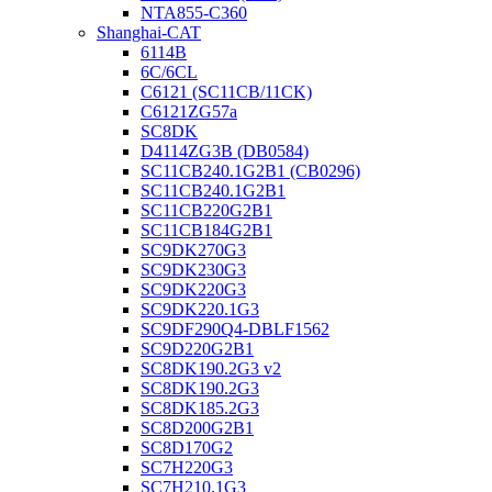
NTA855-C360
Shanghai-CAT
6114B
6C/6CL
C6121 (SC11CB/11CK)
C6121ZG57a
SC8DK
D4114ZG3B (DB0584)
SC11CB240.1G2B1 (CB0296)
SC11CB240.1G2B1
SC11CB220G2B1
SC11CB184G2B1
SC9DK270G3
SC9DK230G3
SC9DK220G3
SC9DK220.1G3
SC9DF290Q4-DBLF1562
SC9D220G2B1
SC8DK190.2G3 v2
SC8DK190.2G3
SC8DK185.2G3
SC8D200G2B1
SC8D170G2
SC7H220G3
SC7H210.1G3