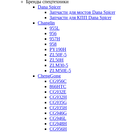
Бренды спецтехники
Dana Spicer
Запчасти для мостов Dana Spicer
Запчасти для КПП Dana Spicer
Changlin
955L
956
957H
958
PY190H
ZL50F-5
ZL50H
ZLM30-5
ZLM50E-5
ChengGong
CG956C
866HTC
CG932E
CG932H
CG935G
CG935H
CG946G
CG946L
CG948H
CG956H