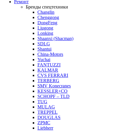
Ремонт
Бренды спецтехники
Changlin
Chenggong
DongFeng
Liugong
Lonking
Shaanxi (Shacman)
SDLG
Shantui
China-Motors
Yuchai
FANTUZZI
KALMAR
CVS FERRARI
TERBERG
SMV Konecranes
KESSLER+CO
SCHOPF – TLD
TUG
MULAG
TREPPEL
DOUGLAS
ZPMC
Liebherr