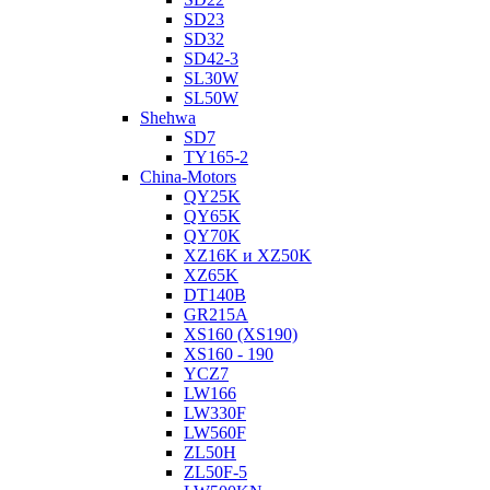
SD23
SD32
SD42-3
SL30W
SL50W
Shehwa
SD7
TY165-2
China-Motors
QY25K
QY65K
QY70K
XZ16K и XZ50K
XZ65K
DT140B
GR215A
XS160 (XS190)
XS160 - 190
YCZ7
LW166
LW330F
LW560F
ZL50H
ZL50F-5