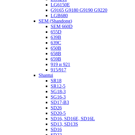
LG6150E
G9165 G9180 G9190 G9220
LGB680
SEM (Shandong)
SEM 660D
655D
639B
639С
650B
658B
659B
919 и 921
915/917
Shantui
SR18
SR12-5
SG18-3
SG16-3
SD17-B3
SD26
SD20-5
SD16, SD16E, SD16L
SD13, SD13S
SD16
SD22