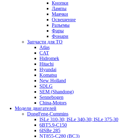
Кнопки
Лампы
Маячки
Освещение
Разъемы
Фары
Фонари
Запчасти для ТО
Atlas
CAT
Hidromek
Hitachi
Hyundai
Komatsu
New Holland
SDLG
SEM (Shandong)
Sennebogen
China-Motors
Модели двигателей
DongFeng-Cummins
ISLe 310-30; ISLe 340-30; ISLe 375-30
6BT5.9-C150
6ISBe 285
NT855-C280 (BC3)