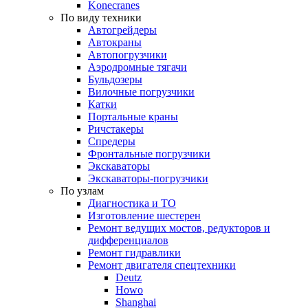
Konecranes
По виду техники
Автогрейдеры
Автокраны
Автопогрузчики
Аэродромные тягачи
Бульдозеры
Вилочные погрузчики
Катки
Портальные краны
Ричстакеры
Спредеры
Фронтальные погрузчики
Экскаваторы
Экскаваторы-погрузчики
По узлам
Диагностика и ТО
Изготовление шестерен
Ремонт ведущих мостов, редукторов и
дифференциалов
Ремонт гидравлики
Ремонт двигателя спецтехники
Deutz
Howo
Shanghai