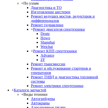
+
По узлам
Диагностика и ТО
Изготовление шестерен
Ремонт ведущих мостов, редукторов и
дифференциалов
Ремонт гидравлики
+
Ремонт двигателя спецтехники
Deutz
Howo
Shanghai
Weichai
+
Ремонт КПП спецтехники
Advance
ZF
Ремонт трансмиссии
Ремонт и обслуживание стартеров и
генераторов
Ремонт ТНВД и диагностика топливной
системы
Ремонт электрики спецтехники
+
Каталоги запчастей
+
Виды техники
Автогрейдеры
Автокраны
Аэродромные тягачи