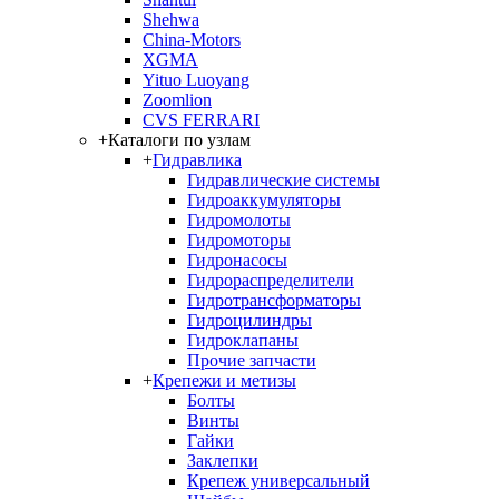
Shehwa
China-Motors
XGMA
Yituo Luoyang
Zoomlion
CVS FERRARI
+
Каталоги по узлам
+
Гидравлика
Гидравлические системы
Гидроаккумуляторы
Гидромолоты
Гидромоторы
Гидронасосы
Гидрораспределители
Гидротрансформаторы
Гидроцилиндры
Гидроклапаны
Прочие запчасти
+
Крепежи и метизы
Болты
Винты
Гайки
Заклепки
Крепеж универсальный