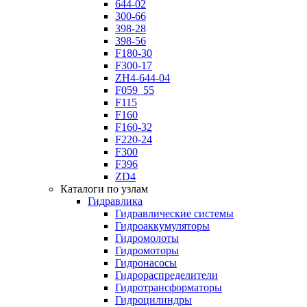
644-02
300-66
398-28
398-56
F180-30
F300-17
ZH4-644-04
F059_55
F115
F160
F160-32
F220-24
F300
F396
ZD4
Каталоги по узлам
Гидравлика
Гидравлические системы
Гидроаккумуляторы
Гидромолоты
Гидромоторы
Гидронасосы
Гидрораспределители
Гидротрансформаторы
Гидроцилиндры