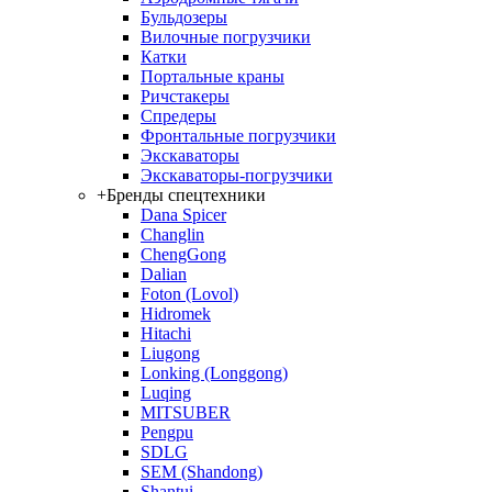
Бульдозеры
Вилочные погрузчики
Катки
Портальные краны
Ричстакеры
Спредеры
Фронтальные погрузчики
Экскаваторы
Экскаваторы-погрузчики
+
Бренды спецтехники
Dana Spicer
Changlin
ChengGong
Dalian
Foton (Lovol)
Hidromek
Hitachi
Liugong
Lonking (Longgong)
Luqing
MITSUBER
Pengpu
SDLG
SEM (Shandong)
Shantui