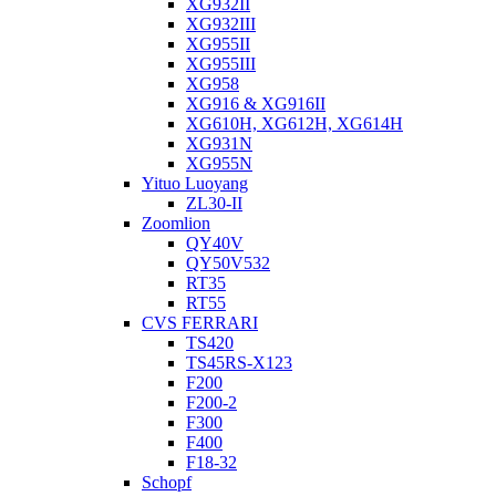
XG932II
XG932III
XG955II
XG955III
XG958
XG916 & XG916II
XG610H, XG612H, XG614H
XG931N
XG955N
Yituo Luoyang
ZL30-II
Zoomlion
QY40V
QY50V532
RT35
RT55
CVS FERRARI
TS420
TS45RS-X123
F200
F200-2
F300
F400
F18-32
Schopf