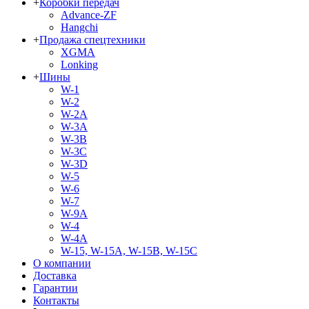
+
Коробки передач
Advance-ZF
Hangchi
+
Продажа спецтехники
XGMA
Lonking
+
Шины
W-1
W-2
W-2A
W-3A
W-3B
W-3C
W-3D
W-5
W-6
W-7
W-9A
W-4
W-4A
W-15, W-15A, W-15B, W-15C
О компании
Доставка
Гарантии
Контакты