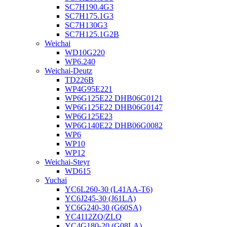
SC7H190.4G3
SC7H175.1G3
SC7H130G3
SC7H125.1G2B
Weichai
WD10G220
WP6.240
Weichai-Deutz
TD226B
WP4G95E221
WP6G125E22 DHB06G0121
WP6G125E22 DHB06G0147
WP6G125E23
WP6G140E22 DHB06G0082
WP6
WP10
WP12
Weichai-Steyr
WD615
Yuchai
YC6L260-30 (L41AA-T6)
YC6J245-30 (J61LA)
YC6G240-30 (G60SA)
YC4112ZQ/ZLQ
YC4G180-20 (G08LA)