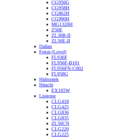
CG956G
CG958H
CG862H
CG990H
MG1320H
Z50E
ZL30B-II
ZL50E-II
Dalian
Foton (Lovol)
FL936F
FL956F-B101
FL956FN-C002
FL958G
Hidromek
Hitachi
EX165W
Liugong
CLG418
CLG425
CLG836
CLG835
ZL50CN
CLG220
CLG225