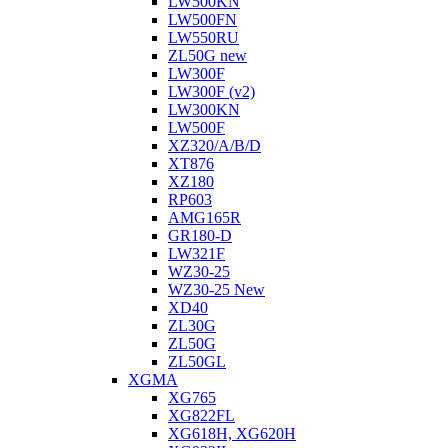
LW500KN
LW500FN
LW550RU
ZL50G new
LW300F
LW300F (v2)
LW300KN
LW500F
XZ320/A/B/D
XT876
XZ180
RP603
АMG165R
GR180-D
LW321F
WZ30-25
WZ30-25 New
XD40
ZL30G
ZL50G
ZL50GL
XGMA
XG765
XG822FL
XG618H, XG620H