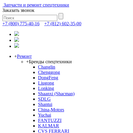
Запчасти и ремонт спецтехники
Заказать звонок
+7 (800) 775-40-16
+7 (812) 602-35-00
+
Ремонт
+
Бренды спецтехники
Changlin
Chenggong
DongFeng
Liugong
Lonking
Shaanxi (Shacman)
SDLG
Shantui
China-Motors
Yuchai
FANTUZZI
KALMAR
CVS FERRARI