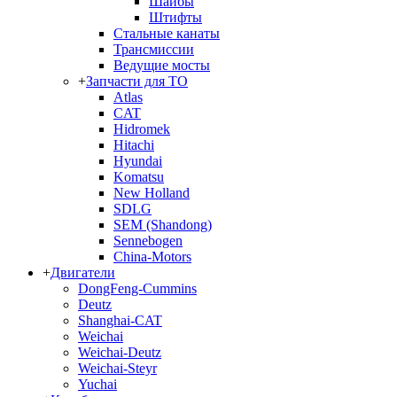
Шайбы
Штифты
Стальные канаты
Трансмиссии
Ведущие мосты
+
Запчасти для ТО
Atlas
CAT
Hidromek
Hitachi
Hyundai
Komatsu
New Holland
SDLG
SEM (Shandong)
Sennebogen
China-Motors
+
Двигатели
DongFeng-Cummins
Deutz
Shanghai-CAT
Weichai
Weichai-Deutz
Weichai-Steyr
Yuchai