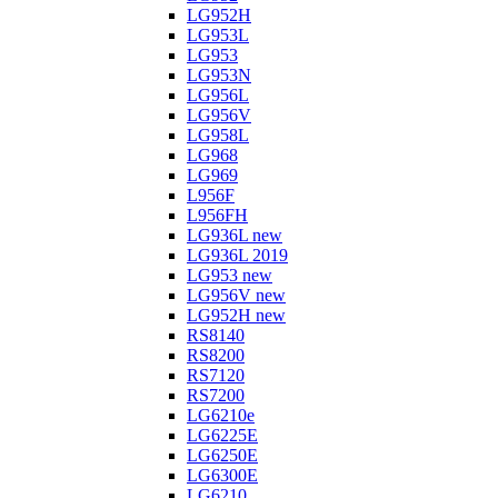
LG952H
LG953L
LG953
LG953N
LG956L
LG956V
LG958L
LG968
LG969
L956F
L956FH
LG936L new
LG936L 2019
LG953 new
LG956V new
LG952H new
RS8140
RS8200
RS7120
RS7200
LG6210e
LG6225E
LG6250E
LG6300E
LG6210