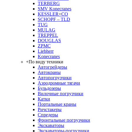
TERBERG
SMV Konecranes
KESSLER+CO
SCHOPF – TLD
TUG
MULAG
TREPPEL
DOUGLAS
ZPMC
Liebherr
Konecranes
+
По виду техники
Автогрейдеры
Автокраны
Автопогрузчики
Аэродромные тягачи
Бульдозеры
Вилочные погрузчики
Катки
Портальные краны
Ричстакеры
Спредеры
Фронтальные погрузчики
Экскаваторы
Экскаваторы-погрузчики