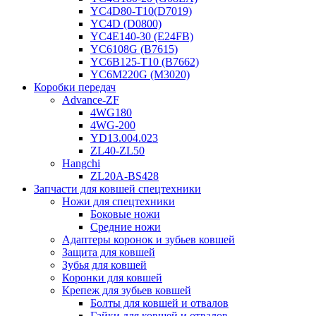
YC4D80-T10(D7019)
YC4D (D0800)
YC4E140-30 (E24FB)
YC6108G (B7615)
YC6B125-T10 (B7662)
YC6M220G (M3020)
Коробки передач
Advance-ZF
4WG180
4WG-200
YD13.004.023
ZL40-ZL50
Hangchi
ZL20A-BS428
Запчасти для ковшей спецтехники
Ножи для спецтехники
Боковые ножи
Средние ножи
Адаптеры коронок и зубьев ковшей
Защита для ковшей
Зубья для ковшей
Коронки для ковшей
Крепеж для зубьев ковшей
Болты для ковшей и отвалов
Гайки для ковшей и отвалов