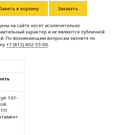
бавить в корзину
Заказать
цены на сайте носят исключительно
мительный характер и не являются публичной
й. По возникающим вопросам звоните по
ону
+7 (812) 602-35-00
.
реть
ул: 10Y-
кой
МТП
ртимент