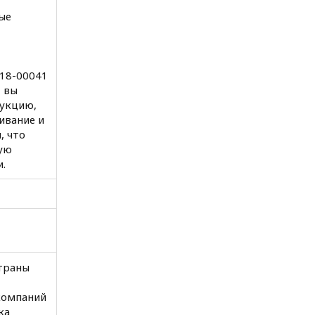
ые
-18-00041
 вы
укцию,
ивание и
, что
ую
.
страны
компаний
ка