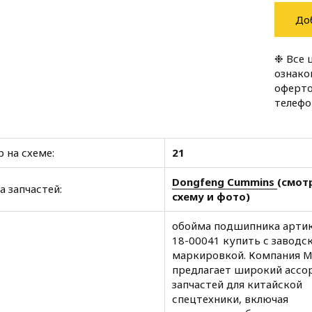
До
❉ Все 
ознако
оферто
телеф
 на схеме:
21
Dongfeng Cummins
(смот
а запчастей:
схему и фото)
обойма подшипника артик
18-00041 купить с заводс
маркировкой. Компания 
предлагает широкий ассо
запчастей для китайской
спецтехники, включая