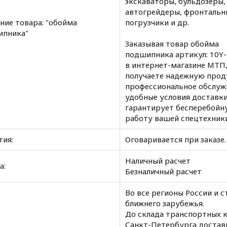
экскаваторы, бульдозеры,
автогрейдеры, фронтальн
ние товара: "обойма
погрузчики и др.
ипника"
Заказывая товар обойма
подшипника артикул: 10Y
в интернет-магазине МТП,
получаете надежную прод
профессиональное обслуж
удобные условия доставки
гарантирует бесперебойн
работу вашей спецтехники
тия:
Оговаривается при заказе.
Наличный расчет
а:
Безналичный расчет
Во все регионы России и 
ближнего зарубежья.
До склада транспортных 
Санкт-Петербурга достав