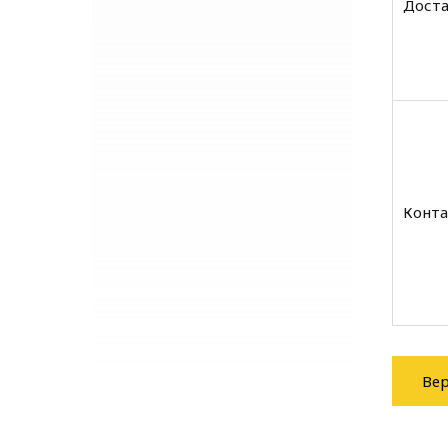
Доста
Конта
Вер