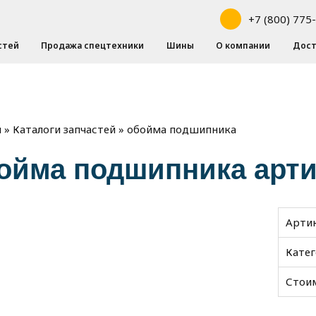
+7 (800) 775
стей
Продажа спецтехники
Шины
О компании
Дост
»
»
обойма подшипника
я
Каталоги запчастей
ойма подшипника артик
Арти
Кате
Стои