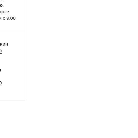
о
.
урге
 с 9.00
вкин
6
м
0
ей
1
1