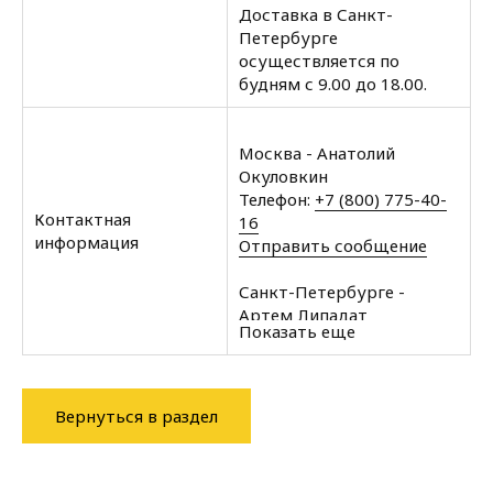
Доставка в Санкт-
Петербурге
осуществляется по
будням с 9.00 до 18.00.
Москва - Анатолий
Окуловкин
Телефон:
+7 (800) 775-40-
Контактная
16
информация
Отправить сообщение
Санкт-Петербурге -
Артем Липадат
Показать еще
Телефон:
+7 (812) 602-35-
00
Отправить сообщение
Вернуться в раздел
Архангельск - Халин
Алексей
Телефон:
+7 (8182) 60-43-