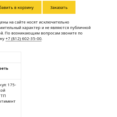
бавить в корзину
Заказать
цены на сайте носят исключительно
мительный характер и не являются публичной
й. По возникающим вопросам звоните по
ону
+7 (812) 602-35-00
.
реть
ул: 175-
кой
МТП
ртимент