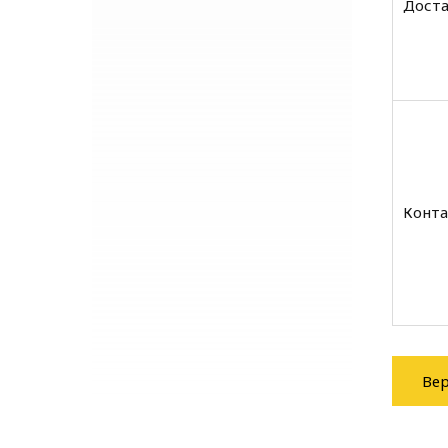
Доста
Конта
Вер