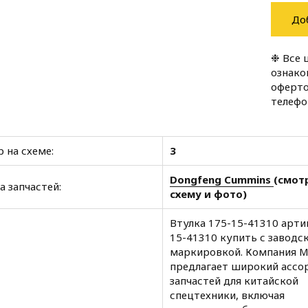
До
❉ Все 
ознако
оферто
телеф
 на схеме:
3
Dongfeng Cummins
(смот
а запчастей:
схему и фото)
Втулка 175-15-41310 артик
15-41310 купить с заводс
маркировкой. Компания 
предлагает широкий ассо
запчастей для китайской
спецтехники, включая