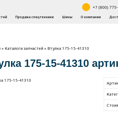
+7 (800) 775
стей
Продажа спецтехники
Шины
О компании
Дост
»
»
Втулка 175-15-41310
я
Каталоги запчастей
улка 175-15-41310 арти
Арти
Кате
Стои