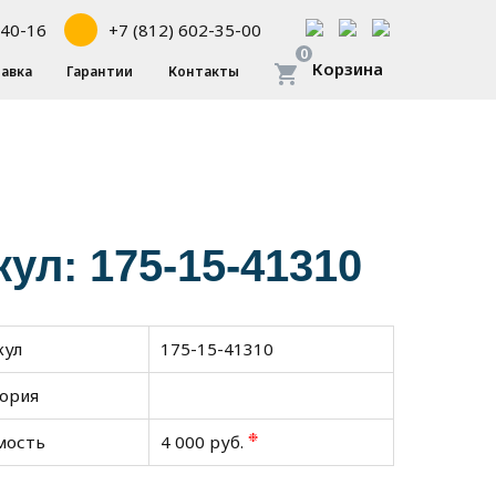
-40-16
+7 (812) 602-35-00
0
Корзина
авка
Гарантии
Контакты
кул: 175-15-41310
кул
175-15-41310
гория
❉
мость
4 000 руб.