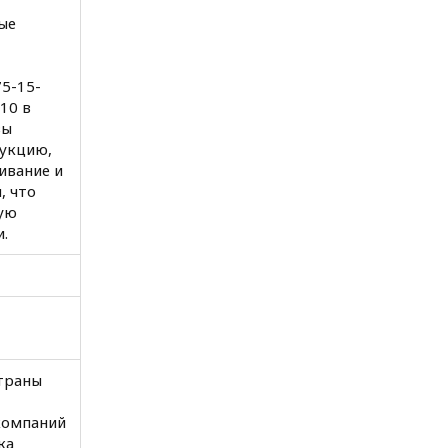
ые
75-15-
10 в
вы
укцию,
ивание и
, что
ую
.
страны
компаний
ка