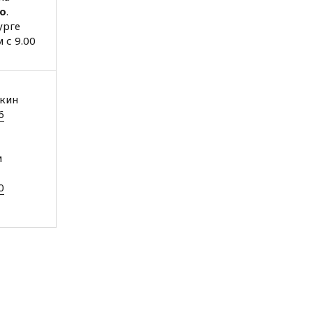
о
.
урге
 с 9.00
вкин
6
м
0
ей
1
1