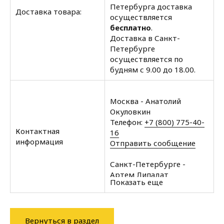
Петербурга доставка
Доставка товара:
осуществляется
бесплатно
.
Доставка в Санкт-
Петербурге
осуществляется по
будням с 9.00 до 18.00.
Москва - Анатолий
Окуловкин
Телефон:
+7 (800) 775-40-
Контактная
16
информация
Отправить сообщение
Санкт-Петербурге -
Артем Липадат
Показать еще
Телефон:
+7 (812) 602-35-
00
Отправить сообщение
Вернуться в раздел