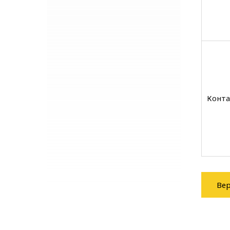
Конта
Вер