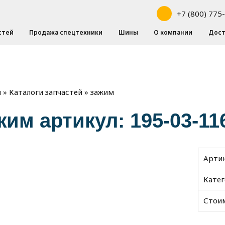
+7 (800) 775
стей
Продажа спецтехники
Шины
О компании
Дост
»
»
зажим
я
Каталоги запчастей
жим артикул: 195-03-11
Арти
Кате
Стои