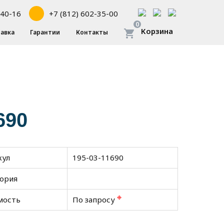
-40-16
+7 (812) 602-35-00
0
Корзина
авка
Гарантии
Контакты
690
кул
195-03-11690
гория
❉
мость
По запросу