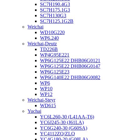
SC7H190.4G3
SC7H175.1G3
SC7H130G3
SC7H125.1G2B
Weichai
WD10G220
WP6.240
Weichai-Deutz
TD226B
WP4G95E221
WP6G125E22 DHB06G0121
WP6G125E22 DHB06G0147
WP6G125E23
WP6G140E22 DHB06G0082
WP6
WP10
WP12
Weichai-Steyr
WD615
Yuchai
YC6L260-30 (L41AA-T6)
YC6J245-30 (J61LA)
YC6G240-30 (G60SA)
YC4112ZQ/ZLQ
YC4G180-20 (G08LA)