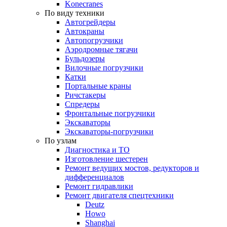
Konecranes
По виду техники
Автогрейдеры
Автокраны
Автопогрузчики
Аэродромные тягачи
Бульдозеры
Вилочные погрузчики
Катки
Портальные краны
Ричстакеры
Спредеры
Фронтальные погрузчики
Экскаваторы
Экскаваторы-погрузчики
По узлам
Диагностика и ТО
Изготовление шестерен
Ремонт ведущих мостов, редукторов и
дифференциалов
Ремонт гидравлики
Ремонт двигателя спецтехники
Deutz
Howo
Shanghai