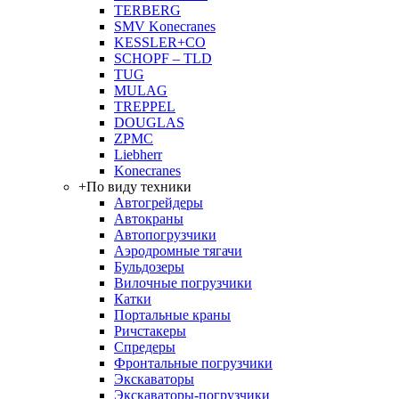
TERBERG
SMV Konecranes
KESSLER+CO
SCHOPF – TLD
TUG
MULAG
TREPPEL
DOUGLAS
ZPMC
Liebherr
Konecranes
+
По виду техники
Автогрейдеры
Автокраны
Автопогрузчики
Аэродромные тягачи
Бульдозеры
Вилочные погрузчики
Катки
Портальные краны
Ричстакеры
Спредеры
Фронтальные погрузчики
Экскаваторы
Экскаваторы-погрузчики