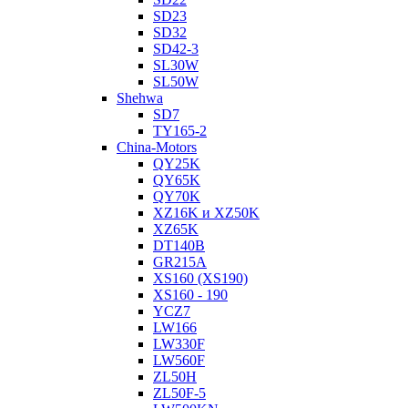
SD23
SD32
SD42-3
SL30W
SL50W
Shehwa
SD7
TY165-2
China-Motors
QY25K
QY65K
QY70K
XZ16K и XZ50K
XZ65K
DT140B
GR215A
XS160 (XS190)
XS160 - 190
YCZ7
LW166
LW330F
LW560F
ZL50H
ZL50F-5