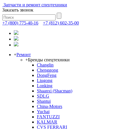
Запчасти и ремонт спецтехники
Заказать звонок
+7 (800) 775-40-16
+7 (812) 602-35-00
+
Ремонт
+
Бренды спецтехники
Changlin
Chenggong
DongFeng
Liugong
Lonking
Shaanxi (Shacman)
SDLG
Shantui
China-Motors
Yuchai
FANTUZZI
KALMAR
CVS FERRARI