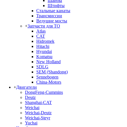
Шайбы
Штифты
Стальные канаты
Трансмиссии
Ведущие мосты
+
Запчасти для ТО
Atlas
CAT
Hidromek
Hitachi
Hyundai
Komatsu
New Holland
SDLG
SEM (Shandong)
Sennebogen
China-Motors
+
Двигатели
DongFeng-Cummins
Deutz
Shanghai-CAT
Weichai
Weichai-Deutz
Weichai-Steyr
Yuchai