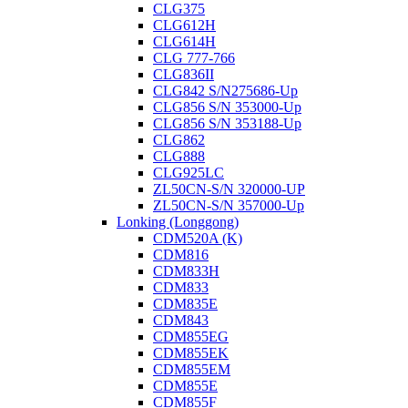
CLG375
CLG612H
CLG614H
CLG 777-766
CLG836II
CLG842 S/N275686-Up
CLG856 S/N 353000-Up
CLG856 S/N 353188-Up
CLG862
CLG888
CLG925LC
ZL50CN-S/N 320000-UP
ZL50CN-S/N 357000-Up
Lonking (Longgong)
CDM520A (K)
CDM816
CDM833H
CDM833
CDM835E
CDM843
CDM855EG
CDM855EK
CDM855EM
CDM855E
CDM855F