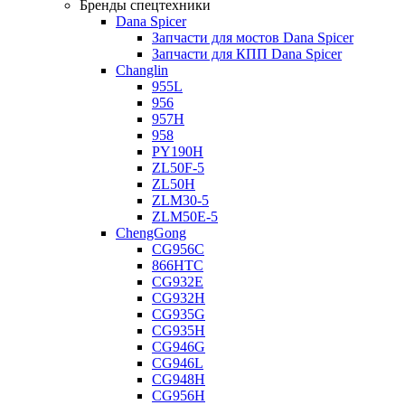
Бренды спецтехники
Dana Spicer
Запчасти для мостов Dana Spicer
Запчасти для КПП Dana Spicer
Changlin
955L
956
957H
958
PY190H
ZL50F-5
ZL50H
ZLM30-5
ZLM50E-5
ChengGong
CG956C
866HTC
CG932E
CG932H
CG935G
CG935H
CG946G
CG946L
CG948H
CG956H