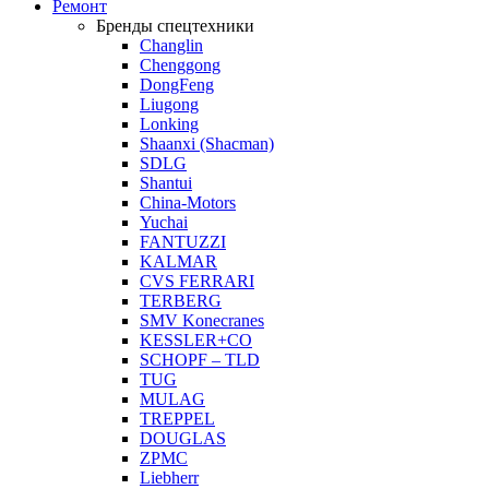
Ремонт
Бренды спецтехники
Changlin
Chenggong
DongFeng
Liugong
Lonking
Shaanxi (Shacman)
SDLG
Shantui
China-Motors
Yuchai
FANTUZZI
KALMAR
CVS FERRARI
TERBERG
SMV Konecranes
KESSLER+CO
SCHOPF – TLD
TUG
MULAG
TREPPEL
DOUGLAS
ZPMC
Liebherr