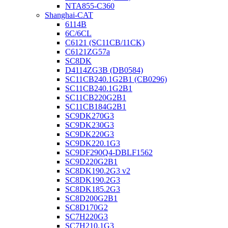
NTA855-C360
Shanghai-CAT
6114B
6C/6CL
C6121 (SC11CB/11CK)
C6121ZG57a
SC8DK
D4114ZG3B (DB0584)
SC11CB240.1G2B1 (CB0296)
SC11CB240.1G2B1
SC11CB220G2B1
SC11CB184G2B1
SC9DK270G3
SC9DK230G3
SC9DK220G3
SC9DK220.1G3
SC9DF290Q4-DBLF1562
SC9D220G2B1
SC8DK190.2G3 v2
SC8DK190.2G3
SC8DK185.2G3
SC8D200G2B1
SC8D170G2
SC7H220G3
SC7H210.1G3