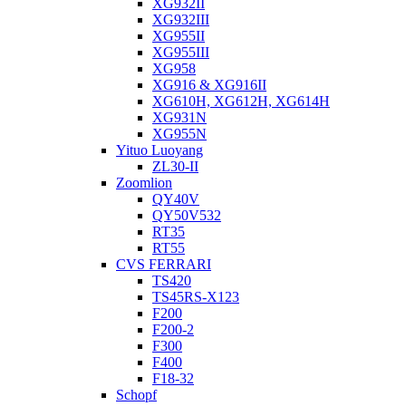
XG932II
XG932III
XG955II
XG955III
XG958
XG916 & XG916II
XG610H, XG612H, XG614H
XG931N
XG955N
Yituo Luoyang
ZL30-II
Zoomlion
QY40V
QY50V532
RT35
RT55
CVS FERRARI
TS420
TS45RS-X123
F200
F200-2
F300
F400
F18-32
Schopf