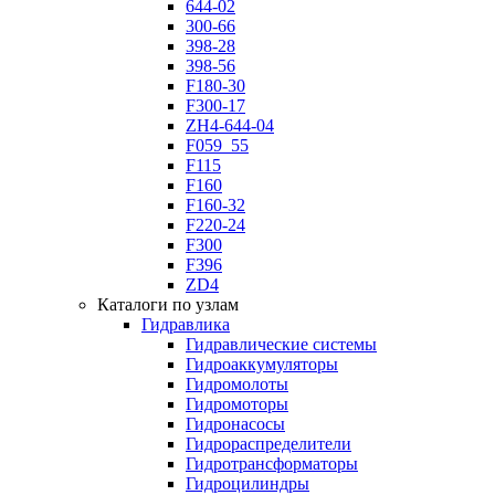
644-02
300-66
398-28
398-56
F180-30
F300-17
ZH4-644-04
F059_55
F115
F160
F160-32
F220-24
F300
F396
ZD4
Каталоги по узлам
Гидравлика
Гидравлические системы
Гидроаккумуляторы
Гидромолоты
Гидромоторы
Гидронасосы
Гидрораспределители
Гидротрансформаторы
Гидроцилиндры