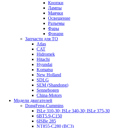
Кнопки
Лампы
Маячки
Освещение
Разъемы
Фары
Фонари
Запчасти для ТО
Atlas
CAT
Hidromek
Hitachi
Hyundai
Komatsu
New Holland
SDLG
SEM (Shandong)
Sennebogen
China-Motors
Модели двигателей
DongFeng-Cummins
ISLe 310-30; ISLe 340-30; ISLe 375-30
6BT5.9-C150
6ISBe 285
NT855-C280 (BC3)