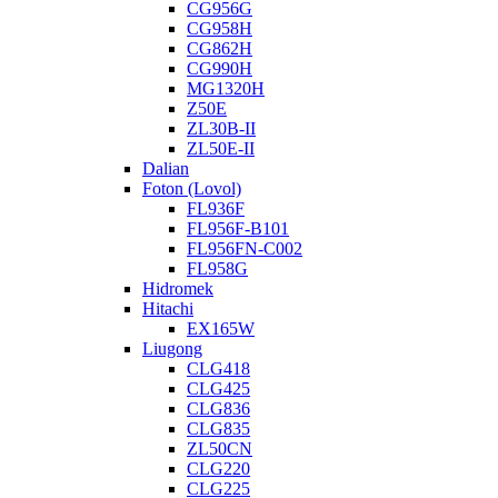
CG956G
CG958H
CG862H
CG990H
MG1320H
Z50E
ZL30B-II
ZL50E-II
Dalian
Foton (Lovol)
FL936F
FL956F-B101
FL956FN-C002
FL958G
Hidromek
Hitachi
EX165W
Liugong
CLG418
CLG425
CLG836
CLG835
ZL50CN
CLG220
CLG225