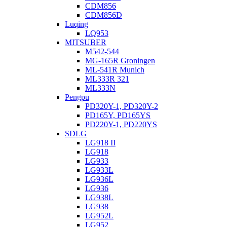
CDM856
CDM856D
Luqing
LQ953
MITSUBER
M542-544
MG-165R Groningen
ML-541R Munich
ML333R 321
ML333N
Pengpu
PD320Y-1, PD320Y-2
PD165Y, PD165YS
PD220Y-1, PD220YS
SDLG
LG918 II
LG918
LG933
LG933L
LG936L
LG936
LG938L
LG938
LG952L
LG952