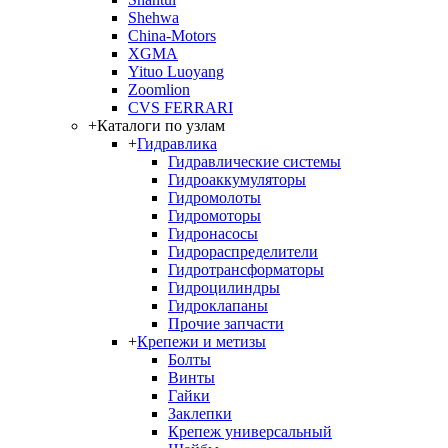
Shehwa
China-Motors
XGMA
Yituo Luoyang
Zoomlion
CVS FERRARI
+
Каталоги по узлам
+
Гидравлика
Гидравлические системы
Гидроаккумуляторы
Гидромолоты
Гидромоторы
Гидронасосы
Гидрораспределители
Гидротрансформаторы
Гидроцилиндры
Гидроклапаны
Прочие запчасти
+
Крепежи и метизы
Болты
Винты
Гайки
Заклепки
Крепеж универсальный