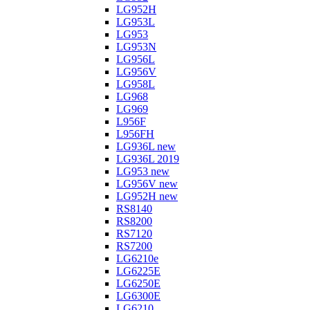
LG952H
LG953L
LG953
LG953N
LG956L
LG956V
LG958L
LG968
LG969
L956F
L956FH
LG936L new
LG936L 2019
LG953 new
LG956V new
LG952H new
RS8140
RS8200
RS7120
RS7200
LG6210e
LG6225E
LG6250E
LG6300E
LG6210