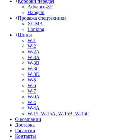
+
Коробки передач
Advance-ZF
Hangchi
+
Продажа спецтехники
XGMA
Lonking
+
Шины
W-1
W-2
W-2A
W-3A
W-3B
W-3C
W-3D
W-5
W-6
W-7
W-9A
W-4
W-4A
W-15, W-15A, W-15B, W-15C
О компании
Доставка
Гарантии
Контакты