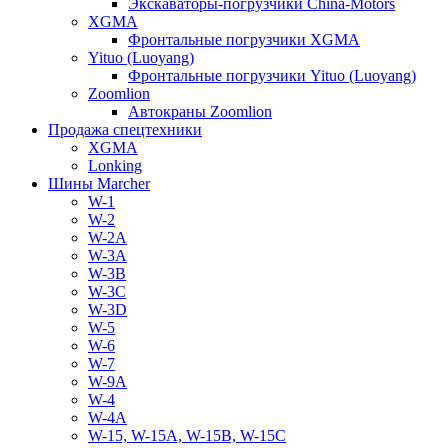
Экскаваторы-погрузчики China-Motors
XGMA
Фронтальные погрузчики XGMA
Yituo (Luoyang)
Фронтальные погрузчики Yituo (Luoyang)
Zoomlion
Автокраны Zoomlion
Продажа спецтехники
XGMA
Lonking
Шины Marcher
W-1
W-2
W-2A
W-3A
W-3B
W-3C
W-3D
W-5
W-6
W-7
W-9A
W-4
W-4A
W-15, W-15A, W-15B, W-15C