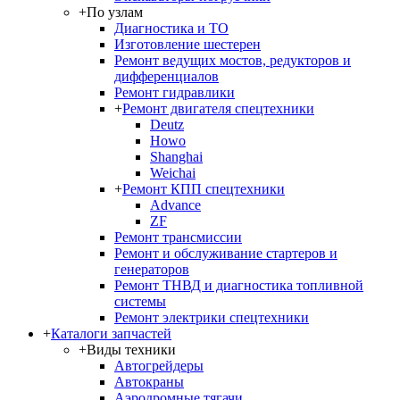
+
По узлам
Диагностика и ТО
Изготовление шестерен
Ремонт ведущих мостов, редукторов и
дифференциалов
Ремонт гидравлики
+
Ремонт двигателя спецтехники
Deutz
Howo
Shanghai
Weichai
+
Ремонт КПП спецтехники
Advance
ZF
Ремонт трансмиссии
Ремонт и обслуживание стартеров и
генераторов
Ремонт ТНВД и диагностика топливной
системы
Ремонт электрики спецтехники
+
Каталоги запчастей
+
Виды техники
Автогрейдеры
Автокраны
Аэродромные тягачи