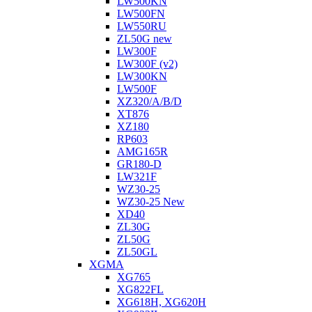
LW500KN
LW500FN
LW550RU
ZL50G new
LW300F
LW300F (v2)
LW300KN
LW500F
XZ320/A/B/D
XT876
XZ180
RP603
АMG165R
GR180-D
LW321F
WZ30-25
WZ30-25 New
XD40
ZL30G
ZL50G
ZL50GL
XGMA
XG765
XG822FL
XG618H, XG620H