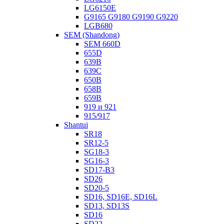
LG6150E
G9165 G9180 G9190 G9220
LGB680
SEM (Shandong)
SEM 660D
655D
639B
639С
650B
658B
659B
919 и 921
915/917
Shantui
SR18
SR12-5
SG18-3
SG16-3
SD17-B3
SD26
SD20-5
SD16, SD16E, SD16L
SD13, SD13S
SD16
SD22