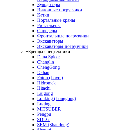
Бульдозеры
Вилочные погрузчики
Катки
Портальные краны
Ричстакеры
Спредеры
Фронтальные погрузчики
Экскаваторы
Экскаваторы-погрузчики
+
Бренды спецтехники
Dana Spicer
Changlin
ChengGong
Dalian
Foton (Lovol)
Hidromek
Hitachi
Liugong
Lonking (Longgong)
Luqing
MITSUBER
Pengpu
SDLG
SEM (Shandong)
Shantui