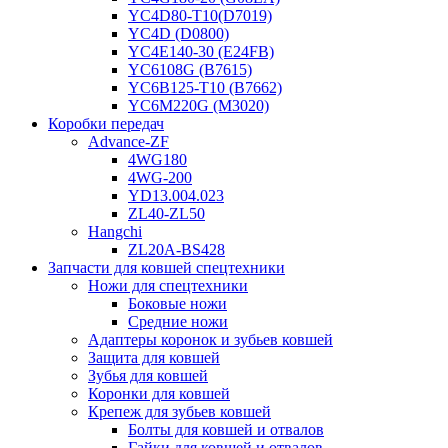
YC4D80-T10(D7019)
YC4D (D0800)
YC4E140-30 (E24FB)
YC6108G (B7615)
YC6B125-T10 (B7662)
YC6M220G (M3020)
Коробки передач
Advance-ZF
4WG180
4WG-200
YD13.004.023
ZL40-ZL50
Hangchi
ZL20A-BS428
Запчасти для ковшей спецтехники
Ножи для спецтехники
Боковые ножи
Средние ножи
Адаптеры коронок и зубьев ковшей
Защита для ковшей
Зубья для ковшей
Коронки для ковшей
Крепеж для зубьев ковшей
Болты для ковшей и отвалов
Гайки для ковшей и отвалов