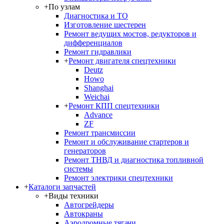
+
По узлам
Диагностика и ТО
Изготовление шестерен
Ремонт ведущих мостов, редукторов и
дифференциалов
Ремонт гидравлики
+
Ремонт двигателя спецтехники
Deutz
Howo
Shanghai
Weichai
+
Ремонт КПП спецтехники
Advance
ZF
Ремонт трансмиссии
Ремонт и обслуживание стартеров и
генераторов
Ремонт ТНВД и диагностика топливной
системы
Ремонт электрики спецтехники
+
Каталоги запчастей
+
Виды техники
Автогрейдеры
Автокраны
Аэродромные тягачи