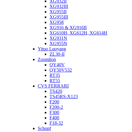
XG932II
XG932III
XG955II
XG955III
XG958
XG916 & XG916II
XG610H, XG612H, XG614H
XG931N
XG955N
Yituo Luoyang
ZL30-II
Zoomlion
QY40V
QY50V532
RT35
RT55
CVS FERRARI
TS420
TS45RS-X123
F200
F200-2
F300
F400
F18-32
Schopf