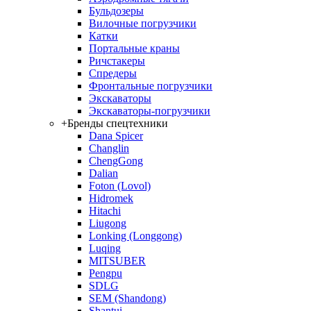
Бульдозеры
Вилочные погрузчики
Катки
Портальные краны
Ричстакеры
Спредеры
Фронтальные погрузчики
Экскаваторы
Экскаваторы-погрузчики
+
Бренды спецтехники
Dana Spicer
Changlin
ChengGong
Dalian
Foton (Lovol)
Hidromek
Hitachi
Liugong
Lonking (Longgong)
Luqing
MITSUBER
Pengpu
SDLG
SEM (Shandong)
Shantui