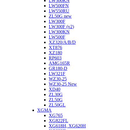
LW500KN
LW500FN
LW550RU
ZL50G new
LW300F
LW300F (v2)
LW300KN
LW500F
XZ320/A/B/D
XT876
XZ180
RP603
АMG165R
GR180-D
LW321F
WZ30-25
WZ30-25 New
XD40
ZL30G
ZL50G
ZL50GL
XGMA
XG765
XG822FL
XG618H, XG620H