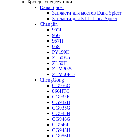
Бренды спецтехники
Dana Spicer
Запчасти для мостов Dana Spicer
Запчасти для КПП Dana Spicer
Changlin
955L
956
957H
958
PY190H
ZL50F-5
ZL50H
ZLM30-5
ZLM50E-5
ChengGong
CG956C
866HTC
CG932E
CG932H
CG935G
CG935H
CG946G
CG946L
CG948H
CG956H