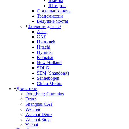
Шайбы
Штифты
Стальные канаты
Трансмиссии
Ведущие мосты
+
Запчасти для ТО
Atlas
CAT
Hidromek
Hitachi
Hyundai
Komatsu
New Holland
SDLG
SEM (Shandong)
Sennebogen
China-Motors
+
Двигатели
DongFeng-Cummins
Deutz
Shanghai-CAT
Weichai
Weichai-Deutz
Weichai-Steyr
Yuchai