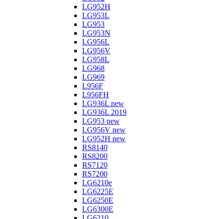
LG952H
LG953L
LG953
LG953N
LG956L
LG956V
LG958L
LG968
LG969
L956F
L956FH
LG936L new
LG936L 2019
LG953 new
LG956V new
LG952H new
RS8140
RS8200
RS7120
RS7200
LG6210e
LG6225E
LG6250E
LG6300E
LG6210