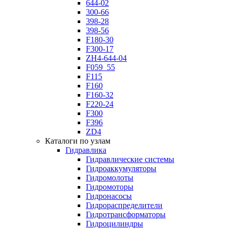
644-02
300-66
398-28
398-56
F180-30
F300-17
ZH4-644-04
F059_55
F115
F160
F160-32
F220-24
F300
F396
ZD4
Каталоги по узлам
Гидравлика
Гидравлические системы
Гидроаккумуляторы
Гидромолоты
Гидромоторы
Гидронасосы
Гидрораспределители
Гидротрансформаторы
Гидроцилиндры