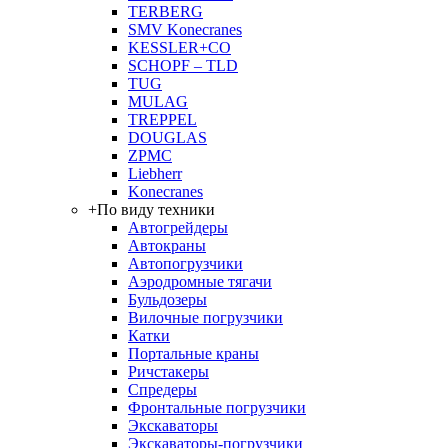
TERBERG
SMV Konecranes
KESSLER+CO
SCHOPF – TLD
TUG
MULAG
TREPPEL
DOUGLAS
ZPMC
Liebherr
Konecranes
+
По виду техники
Автогрейдеры
Автокраны
Автопогрузчики
Аэродромные тягачи
Бульдозеры
Вилочные погрузчики
Катки
Портальные краны
Ричстакеры
Спредеры
Фронтальные погрузчики
Экскаваторы
Экскаваторы-погрузчики