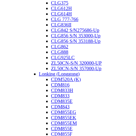
CLG375
CLG612H
CLG614H
CLG 777-766
CLG836II
CLG842 S/N275686-Up
CLG856 S/N 353000-Up
CLG856 S/N 353188-Up
CLG862
CLG888
CLG925LC
ZL50CN-S/N 320000-UP
ZL50CN-S/N 357000-Up
Lonking (Longgong)
CDM520A (K)
CDM816
CDM833H
CDM833
CDM835E
CDM843
CDM855EG
CDM855EK
CDM855EM
CDM855E
CDM855F