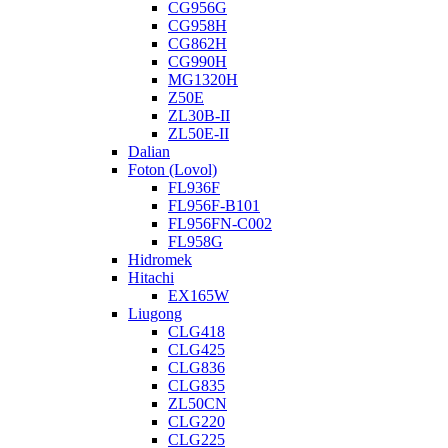
CG956G
CG958H
CG862H
CG990H
MG1320H
Z50E
ZL30B-II
ZL50E-II
Dalian
Foton (Lovol)
FL936F
FL956F-B101
FL956FN-C002
FL958G
Hidromek
Hitachi
EX165W
Liugong
CLG418
CLG425
CLG836
CLG835
ZL50CN
CLG220
CLG225