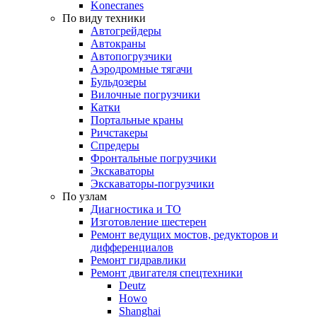
Konecranes
По виду техники
Автогрейдеры
Автокраны
Автопогрузчики
Аэродромные тягачи
Бульдозеры
Вилочные погрузчики
Катки
Портальные краны
Ричстакеры
Спредеры
Фронтальные погрузчики
Экскаваторы
Экскаваторы-погрузчики
По узлам
Диагностика и ТО
Изготовление шестерен
Ремонт ведущих мостов, редукторов и
дифференциалов
Ремонт гидравлики
Ремонт двигателя спецтехники
Deutz
Howo
Shanghai