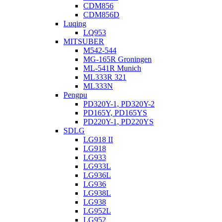
CDM856
CDM856D
Luqing
LQ953
MITSUBER
M542-544
MG-165R Groningen
ML-541R Munich
ML333R 321
ML333N
Pengpu
PD320Y-1, PD320Y-2
PD165Y, PD165YS
PD220Y-1, PD220YS
SDLG
LG918 II
LG918
LG933
LG933L
LG936L
LG936
LG938L
LG938
LG952L
LG952