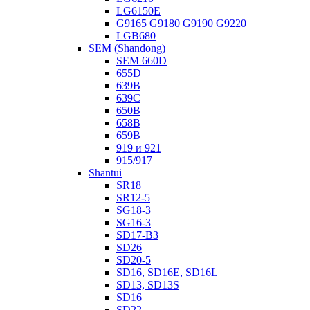
LG6150E
G9165 G9180 G9190 G9220
LGB680
SEM (Shandong)
SEM 660D
655D
639B
639С
650B
658B
659B
919 и 921
915/917
Shantui
SR18
SR12-5
SG18-3
SG16-3
SD17-B3
SD26
SD20-5
SD16, SD16E, SD16L
SD13, SD13S
SD16
SD22