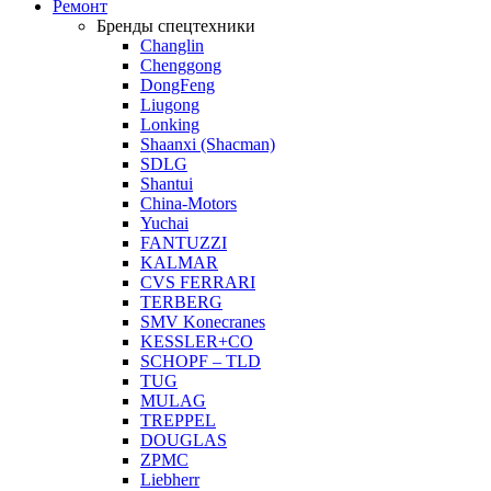
Ремонт
Бренды спецтехники
Changlin
Chenggong
DongFeng
Liugong
Lonking
Shaanxi (Shacman)
SDLG
Shantui
China-Motors
Yuchai
FANTUZZI
KALMAR
CVS FERRARI
TERBERG
SMV Konecranes
KESSLER+CO
SCHOPF – TLD
TUG
MULAG
TREPPEL
DOUGLAS
ZPMC
Liebherr