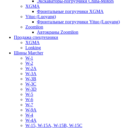
Экскаваторы-погрузчики China-Motors
XGMA
Фронтальные погрузчики XGMA
Yituo (Luoyang)
Фронтальные погрузчики Yituo (Luoyang)
Zoomlion
Автокраны Zoomlion
Продажа спецтехники
XGMA
Lonking
Шины Marcher
W-1
W-2
W-2A
W-3A
W-3B
W-3C
W-3D
W-5
W-6
W-7
W-9A
W-4
W-4A
W-15, W-15A, W-15B, W-15C