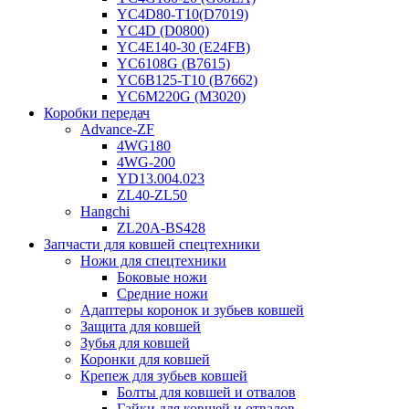
YC4D80-T10(D7019)
YC4D (D0800)
YC4E140-30 (E24FB)
YC6108G (B7615)
YC6B125-T10 (B7662)
YC6M220G (M3020)
Коробки передач
Advance-ZF
4WG180
4WG-200
YD13.004.023
ZL40-ZL50
Hangchi
ZL20A-BS428
Запчасти для ковшей спецтехники
Ножи для спецтехники
Боковые ножи
Средние ножи
Адаптеры коронок и зубьев ковшей
Защита для ковшей
Зубья для ковшей
Коронки для ковшей
Крепеж для зубьев ковшей
Болты для ковшей и отвалов
Гайки для ковшей и отвалов