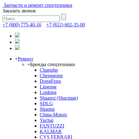
Запчасти и ремонт спецтехники
Заказать звонок
+7 (800) 775-40-16
+7 (812) 602-35-00
+
Ремонт
+
Бренды спецтехники
Changlin
Chenggong
DongFeng
Liugong
Lonking
Shaanxi (Shacman)
SDLG
Shantui
China-Motors
Yuchai
FANTUZZI
KALMAR
CVS FERRARI