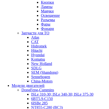
Кнопки
Лампы
Маячки
Освещение
Разъемы
Фары
Фонари
Запчасти для ТО
Atlas
CAT
Hidromek
Hitachi
Hyundai
Komatsu
New Holland
SDLG
SEM (Shandong)
Sennebogen
China-Motors
Модели двигателей
DongFeng-Cummins
ISLe 310-30; ISLe 340-30; ISLe 375-30
6BT5.9-C150
6ISBe 285
NT855-C280 (BC3)