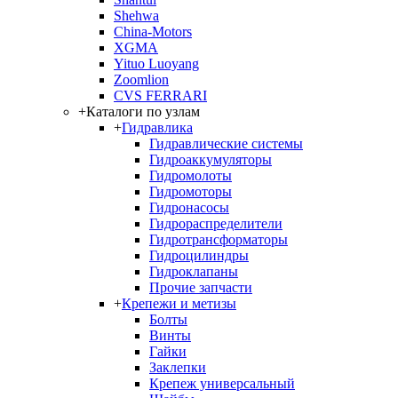
Shehwa
China-Motors
XGMA
Yituo Luoyang
Zoomlion
CVS FERRARI
+
Каталоги по узлам
+
Гидравлика
Гидравлические системы
Гидроаккумуляторы
Гидромолоты
Гидромоторы
Гидронасосы
Гидрораспределители
Гидротрансформаторы
Гидроцилиндры
Гидроклапаны
Прочие запчасти
+
Крепежи и метизы
Болты
Винты
Гайки
Заклепки
Крепеж универсальный