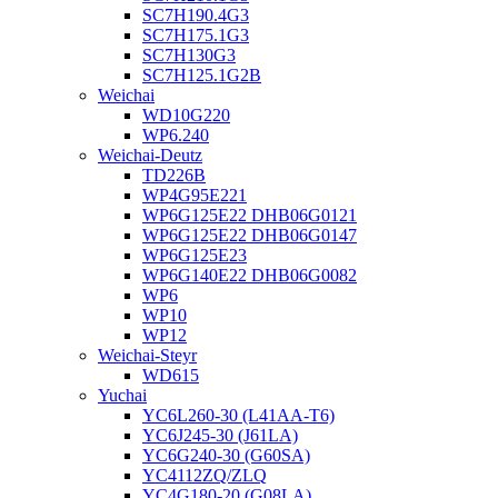
SC7H190.4G3
SC7H175.1G3
SC7H130G3
SC7H125.1G2B
Weichai
WD10G220
WP6.240
Weichai-Deutz
TD226B
WP4G95E221
WP6G125E22 DHB06G0121
WP6G125E22 DHB06G0147
WP6G125E23
WP6G140E22 DHB06G0082
WP6
WP10
WP12
Weichai-Steyr
WD615
Yuchai
YC6L260-30 (L41AA-T6)
YC6J245-30 (J61LA)
YC6G240-30 (G60SA)
YC4112ZQ/ZLQ
YC4G180-20 (G08LA)