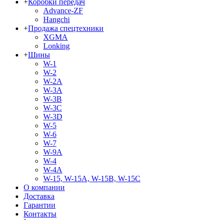
+
Коробки передач
Advance-ZF
Hangchi
+
Продажа спецтехники
XGMA
Lonking
+
Шины
W-1
W-2
W-2A
W-3A
W-3B
W-3C
W-3D
W-5
W-6
W-7
W-9A
W-4
W-4A
W-15, W-15A, W-15B, W-15C
О компании
Доставка
Гарантии
Контакты