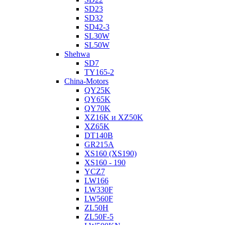
SD23
SD32
SD42-3
SL30W
SL50W
Shehwa
SD7
TY165-2
China-Motors
QY25K
QY65K
QY70K
XZ16K и XZ50K
XZ65K
DT140B
GR215A
XS160 (XS190)
XS160 - 190
YCZ7
LW166
LW330F
LW560F
ZL50H
ZL50F-5