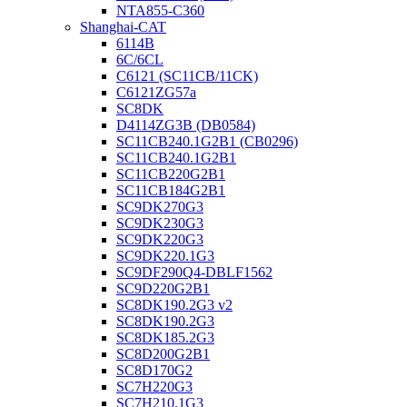
NTA855-C360
Shanghai-CAT
6114B
6C/6CL
C6121 (SC11CB/11CK)
C6121ZG57a
SC8DK
D4114ZG3B (DB0584)
SC11CB240.1G2B1 (CB0296)
SC11CB240.1G2B1
SC11CB220G2B1
SC11CB184G2B1
SC9DK270G3
SC9DK230G3
SC9DK220G3
SC9DK220.1G3
SC9DF290Q4-DBLF1562
SC9D220G2B1
SC8DK190.2G3 v2
SC8DK190.2G3
SC8DK185.2G3
SC8D200G2B1
SC8D170G2
SC7H220G3
SC7H210.1G3