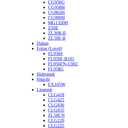
CG956G
CG958H
CG862H
CG990H
MG1320H
Z50E
ZL30B-II
ZL50E-II
Dalian
Foton (Lovol)
FL936F
FL956F-B101
FL956FN-C002
FL958G
Hidromek
Hitachi
EX165W
Liugong
CLG418
CLG425
CLG836
CLG835
ZL50CN
CLG220
CLG225