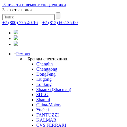
Запчасти и ремонт спецтехники
Заказать звонок
+7 (800) 775-40-16
+7 (812) 602-35-00
+
Ремонт
+
Бренды спецтехники
Changlin
Chenggong
DongFeng
Liugong
Lonking
Shaanxi (Shacman)
SDLG
Shantui
China-Motors
Yuchai
FANTUZZI
KALMAR
CVS FERRARI