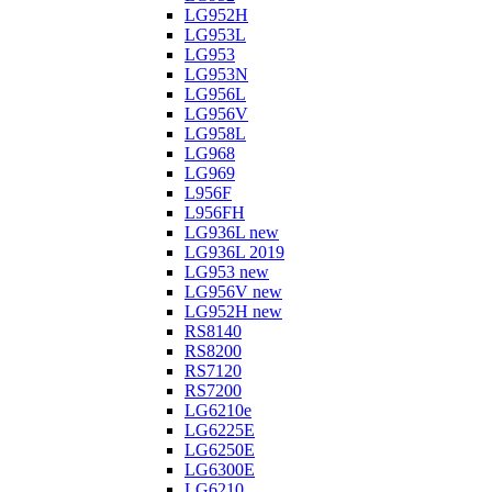
LG952H
LG953L
LG953
LG953N
LG956L
LG956V
LG958L
LG968
LG969
L956F
L956FH
LG936L new
LG936L 2019
LG953 new
LG956V new
LG952H new
RS8140
RS8200
RS7120
RS7200
LG6210e
LG6225E
LG6250E
LG6300E
LG6210