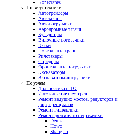
Konecranes
По виду техники
Автогрейдеры
Автокраны
Автопогрузчики
Аэродромные тягачи
Бульдозеры
Вилочные погрузчики
Катки
Портальные краны
Ричстакеры
Спредеры
Фронтальные погрузчики
Экскаваторы
Экскаваторы-погрузчики
По узлам
Диагностика и ТО
Изготовление шестерен
Ремонт ведущих мостов, редукторов и
дифференциалов
Ремонт гидравлики
Ремонт двигателя спецтехники
Deutz
Howo
Shanghai