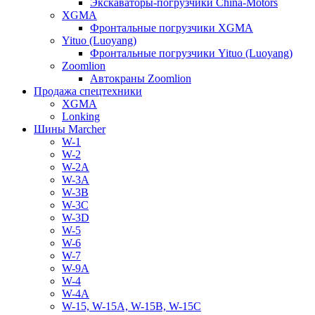
Экскаваторы-погрузчики China-Motors
XGMA
Фронтальные погрузчики XGMA
Yituo (Luoyang)
Фронтальные погрузчики Yituo (Luoyang)
Zoomlion
Автокраны Zoomlion
Продажа спецтехники
XGMA
Lonking
Шины Marcher
W-1
W-2
W-2A
W-3A
W-3B
W-3C
W-3D
W-5
W-6
W-7
W-9A
W-4
W-4A
W-15, W-15A, W-15B, W-15C