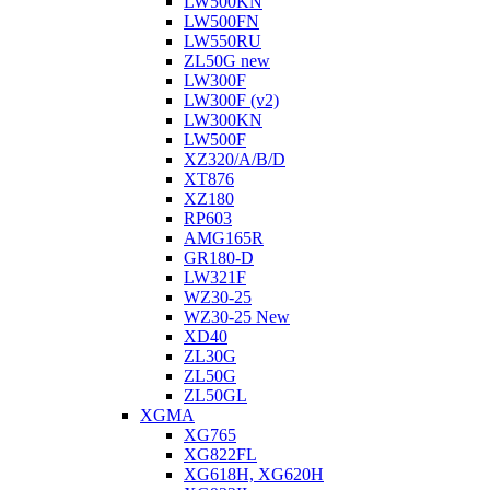
LW500KN
LW500FN
LW550RU
ZL50G new
LW300F
LW300F (v2)
LW300KN
LW500F
XZ320/A/B/D
XT876
XZ180
RP603
АMG165R
GR180-D
LW321F
WZ30-25
WZ30-25 New
XD40
ZL30G
ZL50G
ZL50GL
XGMA
XG765
XG822FL
XG618H, XG620H