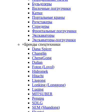
Бульдозеры
Вилочные погрузчики
Катки
Портальные краны
Ричстакеры
Спредеры
Фронтальные погрузчики
Экскаваторы
Экскаваторы-погрузчики
+
Бренды спецтехники
Dana Spicer
Changlin
ChengGong
Dalian
Foton (Lovol)
Hidromek
Hitachi
Liugong
Lonking (Longgong)
Luqing
MITSUBER
Pengpu
SDLG
SEM (Shandong)
Shantui