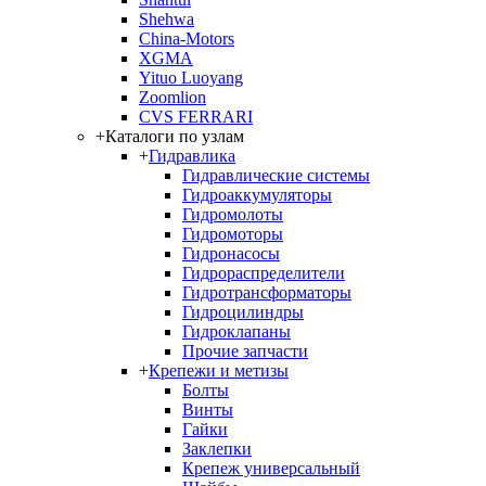
Shehwa
China-Motors
XGMA
Yituo Luoyang
Zoomlion
CVS FERRARI
+
Каталоги по узлам
+
Гидравлика
Гидравлические системы
Гидроаккумуляторы
Гидромолоты
Гидромоторы
Гидронасосы
Гидрораспределители
Гидротрансформаторы
Гидроцилиндры
Гидроклапаны
Прочие запчасти
+
Крепежи и метизы
Болты
Винты
Гайки
Заклепки
Крепеж универсальный