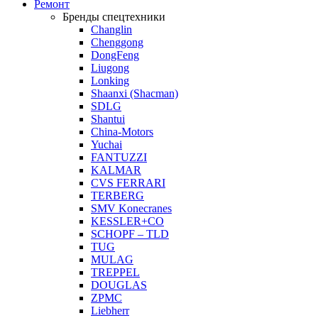
Ремонт
Бренды спецтехники
Changlin
Chenggong
DongFeng
Liugong
Lonking
Shaanxi (Shacman)
SDLG
Shantui
China-Motors
Yuchai
FANTUZZI
KALMAR
CVS FERRARI
TERBERG
SMV Konecranes
KESSLER+CO
SCHOPF – TLD
TUG
MULAG
TREPPEL
DOUGLAS
ZPMC
Liebherr