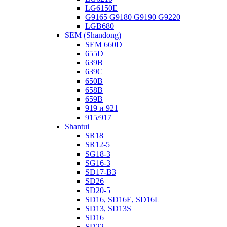
LG6150E
G9165 G9180 G9190 G9220
LGB680
SEM (Shandong)
SEM 660D
655D
639B
639С
650B
658B
659B
919 и 921
915/917
Shantui
SR18
SR12-5
SG18-3
SG16-3
SD17-B3
SD26
SD20-5
SD16, SD16E, SD16L
SD13, SD13S
SD16
SD22