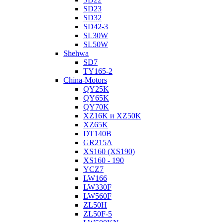
SD23
SD32
SD42-3
SL30W
SL50W
Shehwa
SD7
TY165-2
China-Motors
QY25K
QY65K
QY70K
XZ16K и XZ50K
XZ65K
DT140B
GR215A
XS160 (XS190)
XS160 - 190
YCZ7
LW166
LW330F
LW560F
ZL50H
ZL50F-5