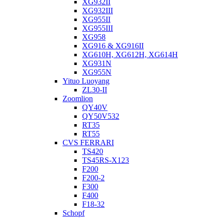
XG932II
XG932III
XG955II
XG955III
XG958
XG916 & XG916II
XG610H, XG612H, XG614H
XG931N
XG955N
Yituo Luoyang
ZL30-II
Zoomlion
QY40V
QY50V532
RT35
RT55
CVS FERRARI
TS420
TS45RS-X123
F200
F200-2
F300
F400
F18-32
Schopf