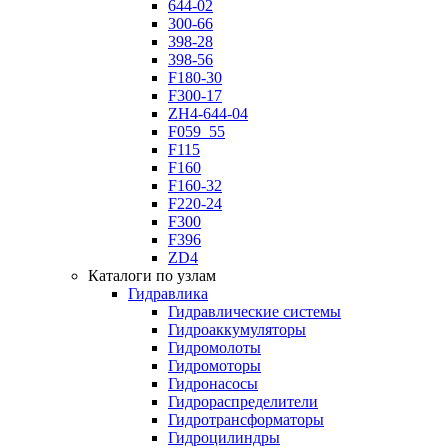
644-02
300-66
398-28
398-56
F180-30
F300-17
ZH4-644-04
F059_55
F115
F160
F160-32
F220-24
F300
F396
ZD4
Каталоги по узлам
Гидравлика
Гидравлические системы
Гидроаккумуляторы
Гидромолоты
Гидромоторы
Гидронасосы
Гидрораспределители
Гидротрансформаторы
Гидроцилиндры