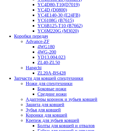
YC4D80-T10(D7019)
YC4D (D0800)
YC4E140-30 (E24FB)
YC6108G (B7615)
YC6B125-T10 (B7662)
YC6M220G (M3020)
Коробки передач
Advance-ZF
4WG180
4WG-200
YD13.004.023
ZL40-ZL50
Hangchi
ZL20A-BS428
Запчасти для ковшей спецтехники
Ножи для спецтехники
Боковые ножи
Средние ножи
Адаптеры коронок и зубьев ковшей
Защита для ковшей
Зубья для ковшей
Коронки для ковшей
Крепеж для зубьев ковшей
Болты для ковшей и отвалов
Гайки для ковшей и отвалов