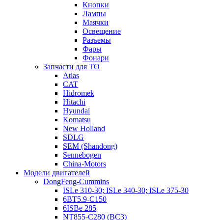
Кнопки
Лампы
Маячки
Освещение
Разъемы
Фары
Фонари
Запчасти для ТО
Atlas
CAT
Hidromek
Hitachi
Hyundai
Komatsu
New Holland
SDLG
SEM (Shandong)
Sennebogen
China-Motors
Модели двигателей
DongFeng-Cummins
ISLe 310-30; ISLe 340-30; ISLe 375-30
6BT5.9-C150
6ISBe 285
NT855-C280 (BC3)