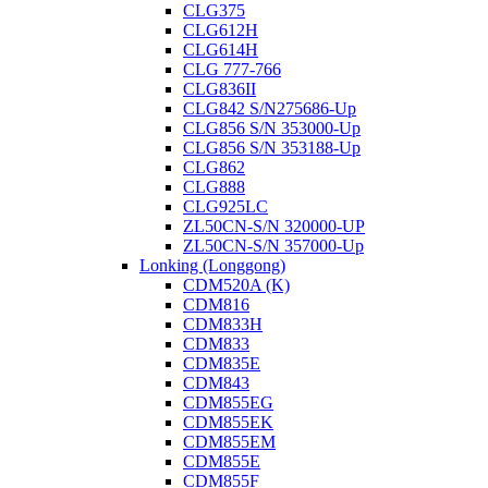
CLG375
CLG612H
CLG614H
CLG 777-766
CLG836II
CLG842 S/N275686-Up
CLG856 S/N 353000-Up
CLG856 S/N 353188-Up
CLG862
CLG888
CLG925LC
ZL50CN-S/N 320000-UP
ZL50CN-S/N 357000-Up
Lonking (Longgong)
CDM520A (K)
CDM816
CDM833H
CDM833
CDM835E
CDM843
CDM855EG
CDM855EK
CDM855EM
CDM855E
CDM855F