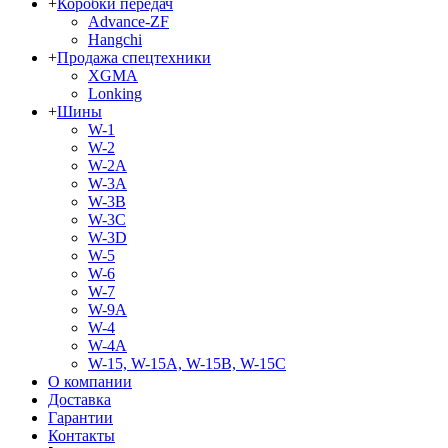
+
Коробки передач
Advance-ZF
Hangchi
+
Продажа спецтехники
XGMA
Lonking
+
Шины
W-1
W-2
W-2A
W-3A
W-3B
W-3C
W-3D
W-5
W-6
W-7
W-9A
W-4
W-4A
W-15, W-15A, W-15B, W-15C
О компании
Доставка
Гарантии
Контакты