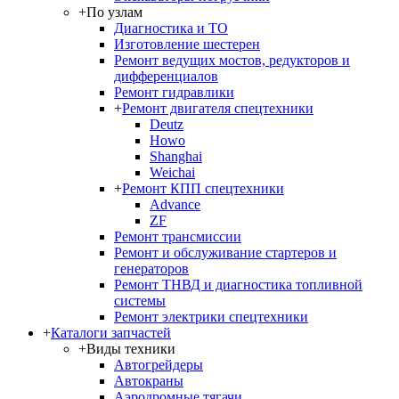
+
По узлам
Диагностика и ТО
Изготовление шестерен
Ремонт ведущих мостов, редукторов и
дифференциалов
Ремонт гидравлики
+
Ремонт двигателя спецтехники
Deutz
Howo
Shanghai
Weichai
+
Ремонт КПП спецтехники
Advance
ZF
Ремонт трансмиссии
Ремонт и обслуживание стартеров и
генераторов
Ремонт ТНВД и диагностика топливной
системы
Ремонт электрики спецтехники
+
Каталоги запчастей
+
Виды техники
Автогрейдеры
Автокраны
Аэродромные тягачи