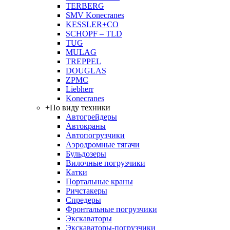
TERBERG
SMV Konecranes
KESSLER+CO
SCHOPF – TLD
TUG
MULAG
TREPPEL
DOUGLAS
ZPMC
Liebherr
Konecranes
+
По виду техники
Автогрейдеры
Автокраны
Автопогрузчики
Аэродромные тягачи
Бульдозеры
Вилочные погрузчики
Катки
Портальные краны
Ричстакеры
Спредеры
Фронтальные погрузчики
Экскаваторы
Экскаваторы-погрузчики