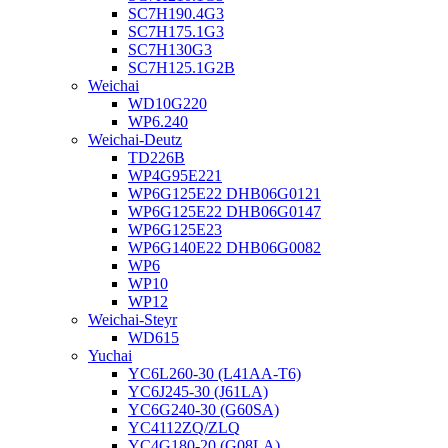
SC7H190.4G3
SC7H175.1G3
SC7H130G3
SC7H125.1G2B
Weichai
WD10G220
WP6.240
Weichai-Deutz
TD226B
WP4G95E221
WP6G125E22 DHB06G0121
WP6G125E22 DHB06G0147
WP6G125E23
WP6G140E22 DHB06G0082
WP6
WP10
WP12
Weichai-Steyr
WD615
Yuchai
YC6L260-30 (L41AA-T6)
YC6J245-30 (J61LA)
YC6G240-30 (G60SA)
YC4112ZQ/ZLQ
YC4G180-20 (G08LA)