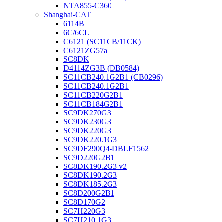
NTA855-C360
Shanghai-CAT
6114B
6C/6CL
C6121 (SC11CB/11CK)
C6121ZG57a
SC8DK
D4114ZG3B (DB0584)
SC11CB240.1G2B1 (CB0296)
SC11CB240.1G2B1
SC11CB220G2B1
SC11CB184G2B1
SC9DK270G3
SC9DK230G3
SC9DK220G3
SC9DK220.1G3
SC9DF290Q4-DBLF1562
SC9D220G2B1
SC8DK190.2G3 v2
SC8DK190.2G3
SC8DK185.2G3
SC8D200G2B1
SC8D170G2
SC7H220G3
SC7H210.1G3