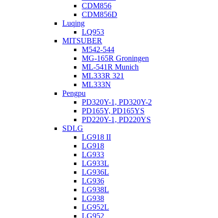
CDM856
CDM856D
Luqing
LQ953
MITSUBER
M542-544
MG-165R Groningen
ML-541R Munich
ML333R 321
ML333N
Pengpu
PD320Y-1, PD320Y-2
PD165Y, PD165YS
PD220Y-1, PD220YS
SDLG
LG918 II
LG918
LG933
LG933L
LG936L
LG936
LG938L
LG938
LG952L
LG952