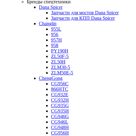
Бренды спецтехники
Dana Spicer
Запчасти для мостов Dana Spicer
Запчасти для КПП Dana Spicer
Changlin
955L
956
957H
958
PY190H
ZL50F-5
ZL50H
ZLM30-5
ZLM50E-5
ChengGong
CG956C
866HTC
CG932E
CG932H
CG935G
CG935H
CG946G
CG946L
CG948H
CG956H