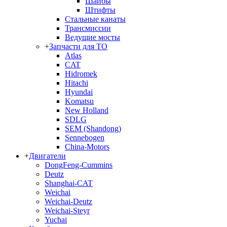
Шайбы
Штифты
Стальные канаты
Трансмиссии
Ведущие мосты
+
Запчасти для ТО
Atlas
CAT
Hidromek
Hitachi
Hyundai
Komatsu
New Holland
SDLG
SEM (Shandong)
Sennebogen
China-Motors
+
Двигатели
DongFeng-Cummins
Deutz
Shanghai-CAT
Weichai
Weichai-Deutz
Weichai-Steyr
Yuchai