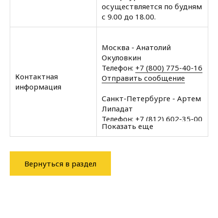
осуществляется по будням
с 9.00 до 18.00.
Москва - Анатолий
Окуловкин
Телефон:
+7 (800) 775-40-16
Контактная
Отправить сообщение
информация
Санкт-Петербурге - Артем
Липадат
Телефон:
+7 (812) 602-35-00
Показать еще
Отправить сообщение
Архангельск - Халин
Алексей
Вернуться в раздел
Телефон:
+7 (8182) 60-43-11
Отправить сообщение
Вологда - Халин Алексей
Телефон:
+7 (8172) 34-76-11