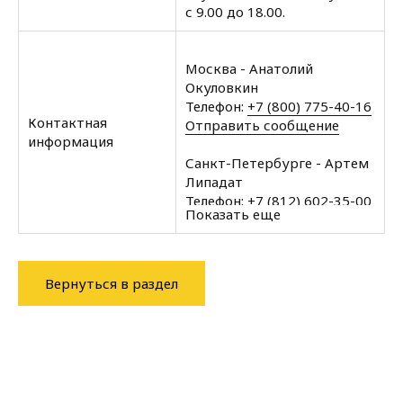
с 9.00 до 18.00.
Москва - Анатолий
Окуловкин
Телефон:
+7 (800) 775-40-16
Контактная
Отправить сообщение
информация
Санкт-Петербурге - Артем
Липадат
Телефон:
+7 (812) 602-35-00
Показать еще
Отправить сообщение
Архангельск - Халин
Алексей
Вернуться в раздел
Телефон:
+7 (8182) 60-43-11
Отправить сообщение
Вологда - Халин Алексей
Телефон:
+7 (8172) 34-76-11
Отправить сообщение