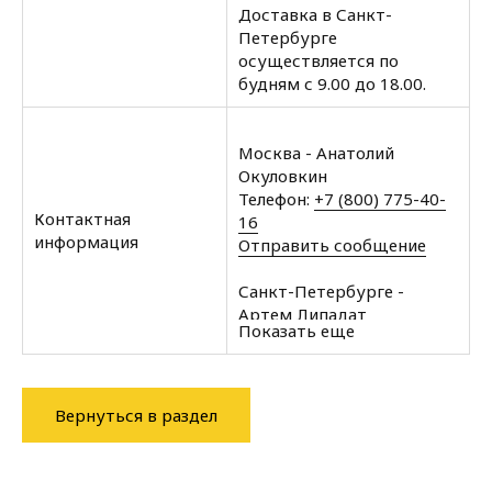
Доставка в Санкт-
Петербурге
осуществляется по
будням с 9.00 до 18.00.
Москва - Анатолий
Окуловкин
Телефон:
+7 (800) 775-40-
Контактная
16
информация
Отправить сообщение
Санкт-Петербурге -
Артем Липадат
Показать еще
Телефон:
+7 (812) 602-35-
00
Отправить сообщение
Вернуться в раздел
Архангельск - Халин
Алексей
Телефон:
+7 (8182) 60-43-