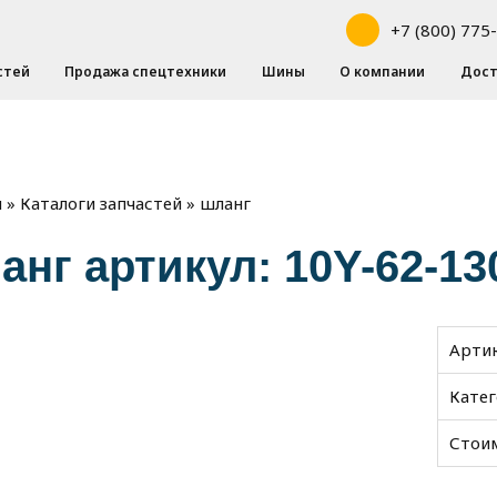
+7 (800) 775
стей
Продажа спецтехники
Шины
О компании
Дост
»
»
шланг
я
Каталоги запчастей
анг артикул: 10Y-62-13
Арти
Кате
Стои