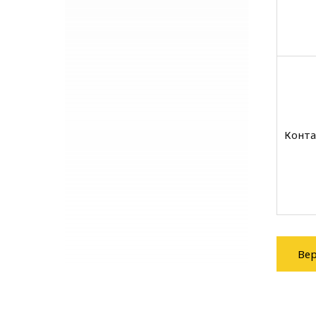
Конта
Вер