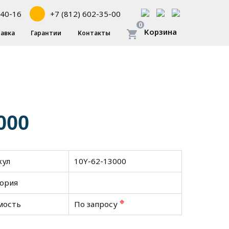
-40-16
+7 (812) 602-35-00
0
Корзина
авка
Гарантии
Контакты
000
кул
10Y-62-13000
гория
❉
мость
По запросу