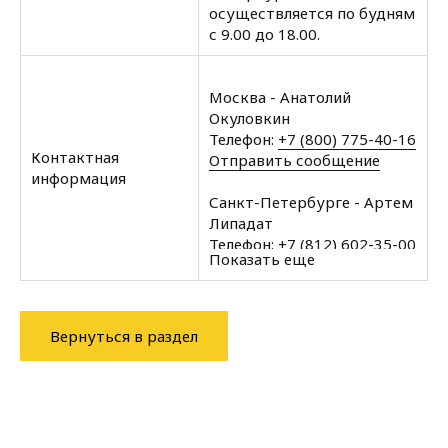
осуществляется по будням
с 9.00 до 18.00.
Москва - Анатолий
Окуловкин
Телефон:
+7 (800) 775-40-16
Контактная
Отправить сообщение
информация
Санкт-Петербурге - Артем
Липадат
Телефон:
+7 (812) 602-35-00
Показать еще
Отправить сообщение
Архангельск - Халин
Алексей
Вернуться в раздел
Телефон:
+7 (8182) 60-43-11
Отправить сообщение
Вологда - Халин Алексей
Телефон:
+7 (8172) 34-76-11