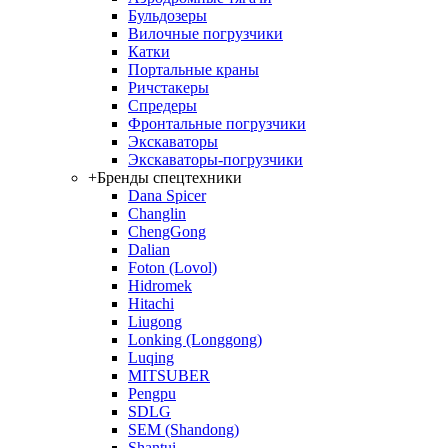
Бульдозеры
Вилочные погрузчики
Катки
Портальные краны
Ричстакеры
Спредеры
Фронтальные погрузчики
Экскаваторы
Экскаваторы-погрузчики
+
Бренды спецтехники
Dana Spicer
Changlin
ChengGong
Dalian
Foton (Lovol)
Hidromek
Hitachi
Liugong
Lonking (Longgong)
Luqing
MITSUBER
Pengpu
SDLG
SEM (Shandong)
Shantui