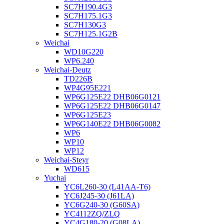
SC7H190.4G3
SC7H175.1G3
SC7H130G3
SC7H125.1G2B
Weichai
WD10G220
WP6.240
Weichai-Deutz
TD226B
WP4G95E221
WP6G125E22 DHB06G0121
WP6G125E22 DHB06G0147
WP6G125E23
WP6G140E22 DHB06G0082
WP6
WP10
WP12
Weichai-Steyr
WD615
Yuchai
YC6L260-30 (L41AA-T6)
YC6J245-30 (J61LA)
YC6G240-30 (G60SA)
YC4112ZQ/ZLQ
YC4G180-20 (G08LA)