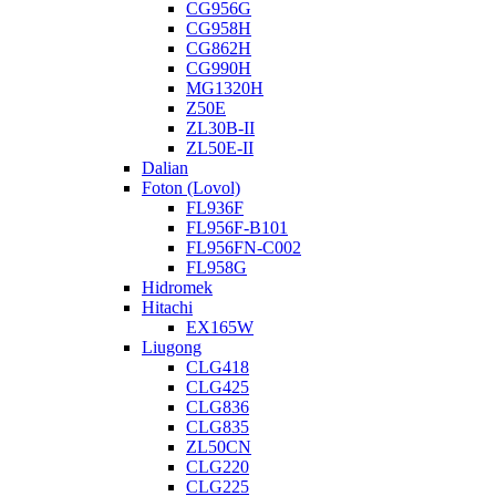
CG956G
CG958H
CG862H
CG990H
MG1320H
Z50E
ZL30B-II
ZL50E-II
Dalian
Foton (Lovol)
FL936F
FL956F-B101
FL956FN-C002
FL958G
Hidromek
Hitachi
EX165W
Liugong
CLG418
CLG425
CLG836
CLG835
ZL50CN
CLG220
CLG225