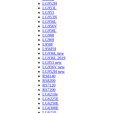
LG952H
LG953L
LG953
LG953N
LG956L
LG956V
LG958L
LG968
LG969
L956F
L956FH
LG936L new
LG936L 2019
LG953 new
LG956V new
LG952H new
RS8140
RS8200
RS7120
RS7200
LG6210e
LG6225E
LG6250E
LG6300E
LG6210