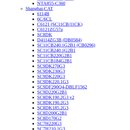
NTA855-C360
Shanghai-CAT
6114B
6C/6CL
C6121 (SC11CB/11CK)
C6121ZG57a
SC8DK
D4114ZG3B (DB0584)
SC11CB240.1G2B1 (CB0296)
SC11CB240.1G2B1
SC11CB220G2B1
SC11CB184G2B1
SC9DK270G3
SC9DK230G3
SC9DK220G3
SC9DK220.1G3
SC9DF290Q4-DBLF1562
SC9D220G2B1
SC8DK190.2G3 v2
SC8DK190.2G3
SC8DK185.2G3
SC8D200G2B1
SC8D170G2
SC7H220G3
SC7H210.1G3