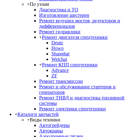
+
По узлам
Диагностика и ТО
Изготовление шестерен
Ремонт ведущих мостов, редукторов и
дифференциалов
Ремонт гидравлики
+
Ремонт двигателя спецтехники
Deutz
Howo
Shanghai
Weichai
+
Ремонт КПП спецтехники
Advance
ZF
Ремонт трансмиссии
Ремонт и обслуживание стартеров и
генераторов
Ремонт ТНВД и диагностика топливной
системы
Ремонт электрики спецтехники
+
Каталоги запчастей
+
Виды техники
Автогрейдеры
Автокраны
Аэродромные тягачи