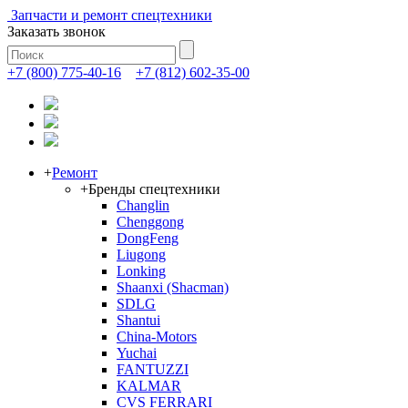
Запчасти и ремонт спецтехники
Заказать звонок
+7 (800) 775-40-16
+7 (812) 602-35-00
+
Ремонт
+
Бренды спецтехники
Changlin
Chenggong
DongFeng
Liugong
Lonking
Shaanxi (Shacman)
SDLG
Shantui
China-Motors
Yuchai
FANTUZZI
KALMAR
CVS FERRARI