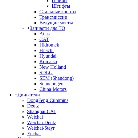
Шайбы
Штифты
Стальные канаты
Трансмиссии
Ведущие мосты
+
Запчасти для ТО
Atlas
CAT
Hidromek
Hitachi
Hyundai
Komatsu
New Holland
SDLG
SEM (Shandong)
Sennebogen
China-Motors
+
Двигатели
DongFeng-Cummins
Deutz
Shanghai-CAT
Weichai
Weichai-Deutz
Weichai-Steyr
Yuchai