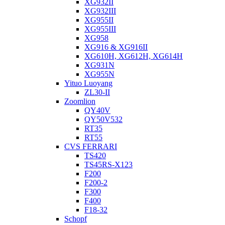
XG932II
XG932III
XG955II
XG955III
XG958
XG916 & XG916II
XG610H, XG612H, XG614H
XG931N
XG955N
Yituo Luoyang
ZL30-II
Zoomlion
QY40V
QY50V532
RT35
RT55
CVS FERRARI
TS420
TS45RS-X123
F200
F200-2
F300
F400
F18-32
Schopf