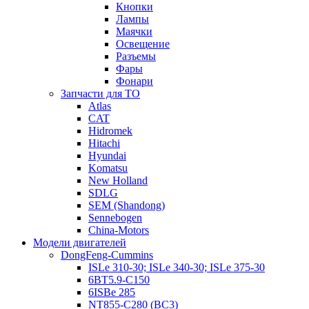
Кнопки
Лампы
Маячки
Освещение
Разъемы
Фары
Фонари
Запчасти для ТО
Atlas
CAT
Hidromek
Hitachi
Hyundai
Komatsu
New Holland
SDLG
SEM (Shandong)
Sennebogen
China-Motors
Модели двигателей
DongFeng-Cummins
ISLe 310-30; ISLe 340-30; ISLe 375-30
6BT5.9-C150
6ISBe 285
NT855-C280 (BC3)