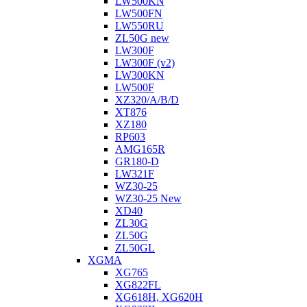
LW500KN
LW500FN
LW550RU
ZL50G new
LW300F
LW300F (v2)
LW300KN
LW500F
XZ320/A/B/D
XT876
XZ180
RP603
АMG165R
GR180-D
LW321F
WZ30-25
WZ30-25 New
XD40
ZL30G
ZL50G
ZL50GL
XGMA
XG765
XG822FL
XG618H, XG620H