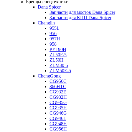
Бренды спецтехники
Dana Spicer
Запчасти для мостов Dana Spicer
Запчасти для КПП Dana Spicer
Changlin
955L
956
957H
958
PY190H
ZL50F-5
ZL50H
ZLM30-5
ZLM50E-5
ChengGong
CG956C
866HTC
CG932E
CG932H
CG935G
CG935H
CG946G
CG946L
CG948H
CG956H