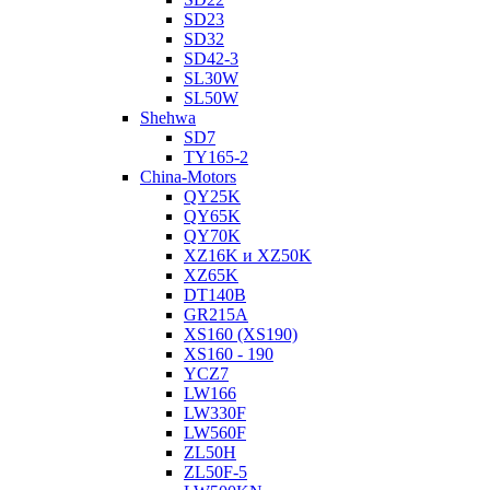
SD23
SD32
SD42-3
SL30W
SL50W
Shehwa
SD7
TY165-2
China-Motors
QY25K
QY65K
QY70K
XZ16K и XZ50K
XZ65K
DT140B
GR215A
XS160 (XS190)
XS160 - 190
YCZ7
LW166
LW330F
LW560F
ZL50H
ZL50F-5