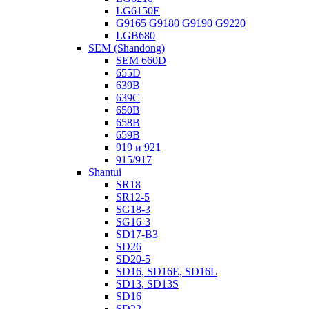
LG6150E
G9165 G9180 G9190 G9220
LGB680
SEM (Shandong)
SEM 660D
655D
639B
639С
650B
658B
659B
919 и 921
915/917
Shantui
SR18
SR12-5
SG18-3
SG16-3
SD17-B3
SD26
SD20-5
SD16, SD16E, SD16L
SD13, SD13S
SD16
SD22