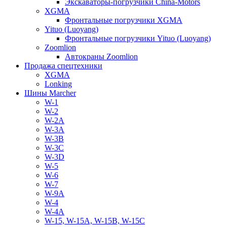
Экскаваторы-погрузчики China-Motors
XGMA
Фронтальные погрузчики XGMA
Yituo (Luoyang)
Фронтальные погрузчики Yituo (Luoyang)
Zoomlion
Автокраны Zoomlion
Продажа спецтехники
XGMA
Lonking
Шины Marcher
W-1
W-2
W-2A
W-3A
W-3B
W-3C
W-3D
W-5
W-6
W-7
W-9A
W-4
W-4A
W-15, W-15A, W-15B, W-15C