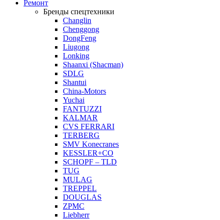
Ремонт
Бренды спецтехники
Changlin
Chenggong
DongFeng
Liugong
Lonking
Shaanxi (Shacman)
SDLG
Shantui
China-Motors
Yuchai
FANTUZZI
KALMAR
CVS FERRARI
TERBERG
SMV Konecranes
KESSLER+CO
SCHOPF – TLD
TUG
MULAG
TREPPEL
DOUGLAS
ZPMC
Liebherr