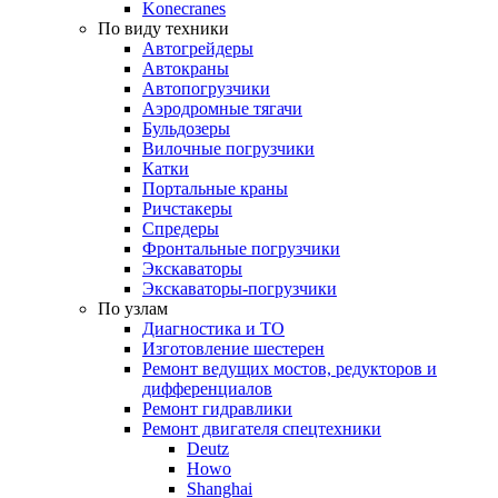
Konecranes
По виду техники
Автогрейдеры
Автокраны
Автопогрузчики
Аэродромные тягачи
Бульдозеры
Вилочные погрузчики
Катки
Портальные краны
Ричстакеры
Спредеры
Фронтальные погрузчики
Экскаваторы
Экскаваторы-погрузчики
По узлам
Диагностика и ТО
Изготовление шестерен
Ремонт ведущих мостов, редукторов и
дифференциалов
Ремонт гидравлики
Ремонт двигателя спецтехники
Deutz
Howo
Shanghai