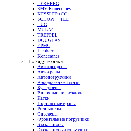
TERBERG
SMV Konecranes
KESSLER+CO
SCHOPF – TLD
TUG
MULAG
TREPPEL
DOUGLAS
ZPMC
Liebherr
Konecranes
+
По виду техники
Автогрейдеры
Автокраны
Автопогрузчики
Аэродромные тягачи
Бульдозеры
Вилочные погрузчики
Катки
Портальные краны
Ричстакеры
Спредеры
Фронтальные погрузчики
Экскаваторы
Экскаваторы-погрузчики