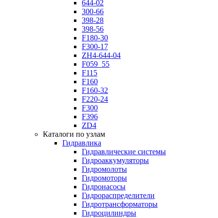
644-02
300-66
398-28
398-56
F180-30
F300-17
ZH4-644-04
F059_55
F115
F160
F160-32
F220-24
F300
F396
ZD4
Каталоги по узлам
Гидравлика
Гидравлические системы
Гидроаккумуляторы
Гидромолоты
Гидромоторы
Гидронасосы
Гидрораспределители
Гидротрансформаторы
Гидроцилиндры