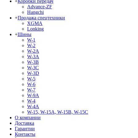
+
Коробки передач
Advance-ZF
Hangchi
+
Продажа спецтехники
XGMA
Lonking
+
Шины
W-1
W-2
W-2A
W-3A
W-3B
W-3C
W-3D
W-5
W-6
W-7
W-9A
W-4
W-4A
W-15, W-15A, W-15B, W-15C
О компании
Доставка
Гарантии
Контакты