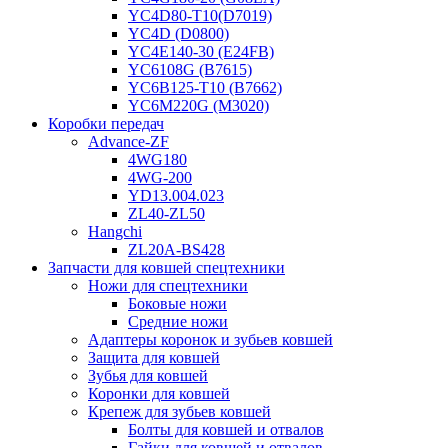
YC4D80-T10(D7019)
YC4D (D0800)
YC4E140-30 (E24FB)
YC6108G (B7615)
YC6B125-T10 (B7662)
YC6M220G (M3020)
Коробки передач
Advance-ZF
4WG180
4WG-200
YD13.004.023
ZL40-ZL50
Hangchi
ZL20A-BS428
Запчасти для ковшей спецтехники
Ножи для спецтехники
Боковые ножи
Средние ножи
Адаптеры коронок и зубьев ковшей
Защита для ковшей
Зубья для ковшей
Коронки для ковшей
Крепеж для зубьев ковшей
Болты для ковшей и отвалов
Гайки для ковшей и отвалов