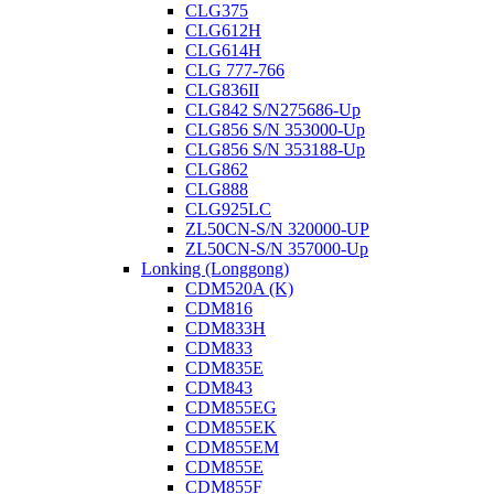
CLG375
CLG612H
CLG614H
CLG 777-766
CLG836II
CLG842 S/N275686-Up
CLG856 S/N 353000-Up
CLG856 S/N 353188-Up
CLG862
CLG888
CLG925LC
ZL50CN-S/N 320000-UP
ZL50CN-S/N 357000-Up
Lonking (Longgong)
CDM520A (K)
CDM816
CDM833H
CDM833
CDM835E
CDM843
CDM855EG
CDM855EK
CDM855EM
CDM855E
CDM855F