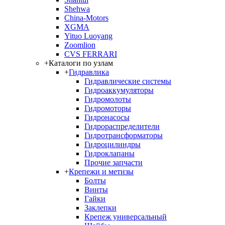
Shehwa
China-Motors
XGMA
Yituo Luoyang
Zoomlion
CVS FERRARI
+
Каталоги по узлам
+
Гидравлика
Гидравлические системы
Гидроаккумуляторы
Гидромолоты
Гидромоторы
Гидронасосы
Гидрораспределители
Гидротрансформаторы
Гидроцилиндры
Гидроклапаны
Прочие запчасти
+
Крепежи и метизы
Болты
Винты
Гайки
Заклепки
Крепеж универсальный