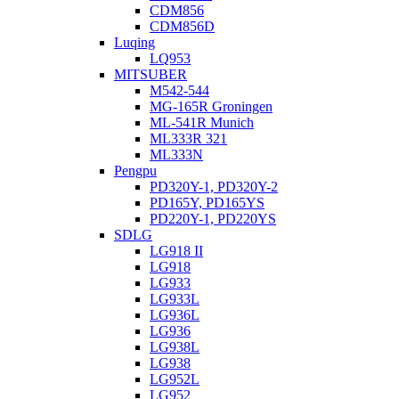
CDM856
CDM856D
Luqing
LQ953
MITSUBER
M542-544
MG-165R Groningen
ML-541R Munich
ML333R 321
ML333N
Pengpu
PD320Y-1, PD320Y-2
PD165Y, PD165YS
PD220Y-1, PD220YS
SDLG
LG918 II
LG918
LG933
LG933L
LG936L
LG936
LG938L
LG938
LG952L
LG952