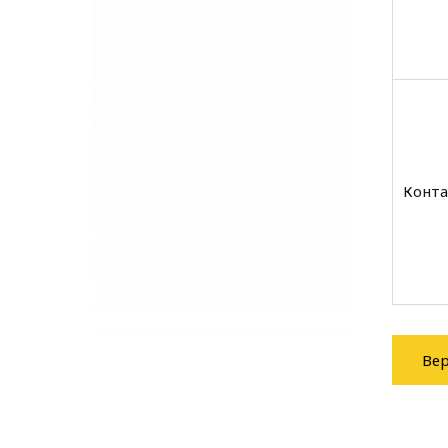
Конта
Вер