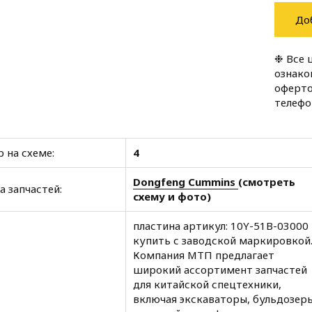
До
❉ Все 
ознако
оферто
телеф
 на схеме:
4
Dongfeng Cummins
(смотреть
а запчастей:
схему и фото)
пластина артикул: 10Y-51B-03000
купить с заводской маркировкой
Компания МТП предлагает
широкий ассортимент запчастей
для китайской спецтехники,
включая экскаваторы, бульдозеры