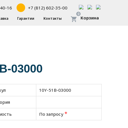
-40-16
+7 (812) 602-35-00
0
Корзина
авка
Гарантии
Контакты
1B-03000
кул
10Y-51B-03000
гория
❉
мость
По запросу