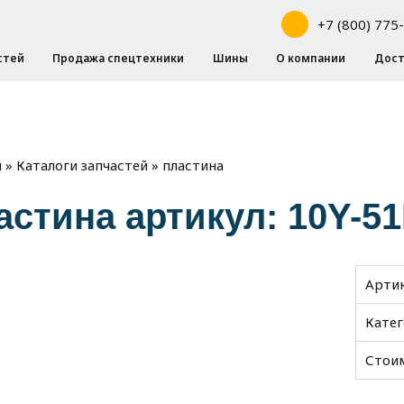
+7 (800) 775
стей
Продажа спецтехники
Шины
О компании
Дост
»
»
пластина
я
Каталоги запчастей
астина артикул: 10Y-5
Арти
Кате
Стои