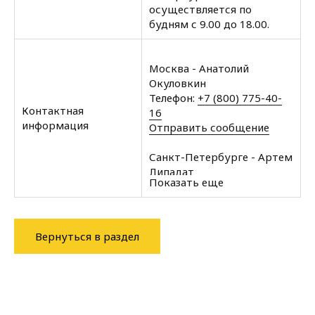
осуществляется по
будням с 9.00 до 18.00.
Москва - Анатолий
Окуловкин
Телефон:
+7 (800) 775-40-
Контактная
16
информация
Отправить сообщение
Санкт-Петербурге - Артем
Липадат
Показать еще
Телефон:
+7 (812) 602-35-
00
Отправить сообщение
Вернуться в раздел
Архангельск - Халин
Алексей
Телефон:
+7 (8182) 60-43-
11
Отправить сообщение