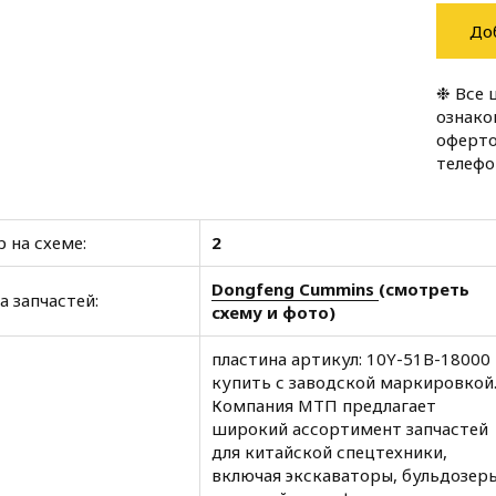
До
❉ Все 
ознако
оферто
телеф
 на схеме:
2
Dongfeng Cummins
(смотреть
а запчастей:
схему и фото)
пластина артикул: 10Y-51B-18000
купить с заводской маркировкой
Компания МТП предлагает
широкий ассортимент запчастей
для китайской спецтехники,
включая экскаваторы, бульдозеры