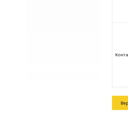
Конта
Вер