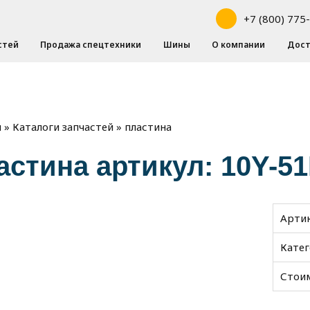
+7 (800) 775
стей
Продажа спецтехники
Шины
О компании
Дост
»
»
пластина
я
Каталоги запчастей
астина артикул: 10Y-5
Арти
Кате
Стои