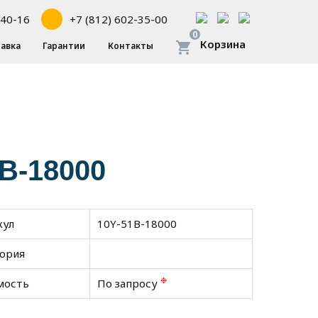
-40-16
+7 (812) 602-35-00
0
Корзина
авка
Гарантии
Контакты
1B-18000
кул
10Y-51B-18000
гория
❉
мость
По запросу